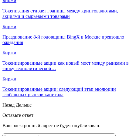
Биржи
Токенизация стирает границы между криптовалютами,
акциями и сырьевыми товарами
Биржи
Празднование 8-й годовщины BingX в Москве превзошло
ожидания
Биржи
Токенизированные акции как новый мост между рынками в
эпоху геополитической…
Биржи
Токенизированные акции: следующий этап эволюции
глобальных рынков капитала
Назад
Дальше
Оставьте ответ
Ваш электронный адрес не будет опубликован.