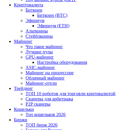
Криптовалюта
Биткоин
Биткоин (BTC)
Эфириум
Эфириум (ETH)
Альткоины
Стейблкоины
Майнинг
Что такое майнинг
Лучшие пулы
GPU-майнинг
Настройка оборудования
ASIC-майнинг
Майнинг на процессоре
Облачный майнинг
Майнинг-отели
Трейдинг
ТОП 10 роботов для торговли критовалютой
Сканеры для арбитража
P2P сканеры
Кошельки
Топ кошельков 2026
Биржи
ТОП бирж 2026