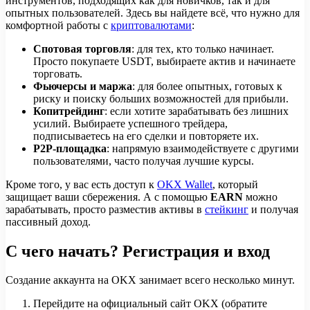
инструментов, подходящих как для новичков, так и для
опытных пользователей. Здесь вы найдете всё, что нужно для
комфортной работы с
криптовалютами
:
Спотовая торговля
: для тех, кто только начинает.
Просто покупаете USDT, выбираете актив и начинаете
торговать.
Фьючерсы и маржа
: для более опытных, готовых к
риску и поиску больших возможностей для прибыли.
Копитрейдинг
: если хотите зарабатывать без лишних
усилий. Выбираете успешного трейдера,
подписываетесь на его сделки и повторяете их.
P2P-площадка
: напрямую взаимодействуете с другими
пользователями, часто получая лучшие курсы.
Кроме того, у вас есть доступ к
OKX Wallet
, который
защищает ваши сбережения. А с помощью
EARN
можно
зарабатывать, просто разместив активы в
стейкинг
и получая
пассивный доход.
С чего начать? Регистрация и вход
Создание аккаунта на OKX занимает всего несколько минут.
Перейдите на официальный сайт OKX (обратите