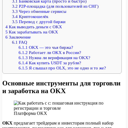
3.1
Банковская карта (просто и быстро)
3.2
P2P-площадка (для пользователей из СНГ)
3.3
Через обменные сервисы
3.4
Криптокошелёк
3.5
Перевод с другой биржи
4
Как выводить деньги с OKX
5
Как зарабатывать на OKX
6
Заключение
6.1
FAQ
6.1.1
OKX — это чья биржа?
6.1.2
Работает ли OKX в России?
6.1.3
Нужна ли верификация на OKX?
6.1.4
Как купить USDT за рубли?
6.1.5
Я слышал про OLX, это не одно и то же?
Основные инструменты для торговли
и заработка на OKX
Платформа OKX
OKX
предлагает трейдерам и инвесторам полный набор