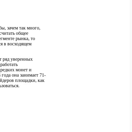
ы, зачем так много,
считать общее
гменте рынка, то
ся в восходящем
т ряд уверенных
 работать
 редких монет и
 года она занимает 71-
ейдеров площадки, как
ьзоваться.