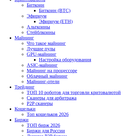
Биткоин
Биткоин (BTC)
Эфириум
Эфириум (ETH)
Альткоины
Стейблкоины
Майнинг
Что такое майнинг
Лучшие пулы
GPU-майнинг
Настройка оборудования
ASIC-майнинг
Майнинг на процессоре
Облачный майнинг
Майнинг-отели
Трейдинг
ТОП 10 роботов для торговли критовалютой
Сканеры для арбитража
P2P сканеры
Кошельки
Топ кошельков 2026
Биржи
ТОП бирж 2026
Биржи для России