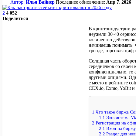
Автор:
Илья Вайнер
Последнее обновление:
Апр 7, 2026
2
4 052
Поделиться
В криптоиндустрии ра
неужели 30-40 сервис
количество действующ
начинаешь понимать,
тренде, торговля циф
Солидная часть оборо
середнячков со своей
конфиденциально, то 
другими опциями. Одн
е место в рейтинге co
CEX.io, Exmo, YoBit и
1
Что такое биржа Co
1.1
Экосистема V
2
Регистрация на офи
2.1
Вход на биржу
2.2
Раздел для нов