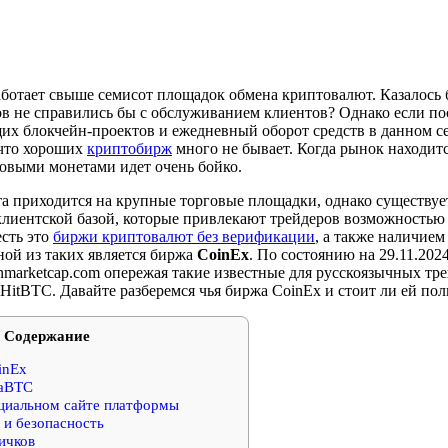
ботает свыше семисот площадок обмена криптовалют. Казалось б
ов не справились бы с обслуживанием клиентов? Однако если по
их блокчейн-проектов и ежедневный оборот средств в данном се
 что хороших
криптобирж
много не бывает. Когда рынок находит
ровыми монетами идет очень бойко.
та приходится на крупные торговые площадки, однако существуе
 клиентской базой, которые привлекают трейдеров возможностью
есть это
биржи криптовалют без верификации
, а также наличием
ой из таких является биржа
CoinEx
. По состоянию на 29.11.2024
inmarketcap.com опережая такие известные для русскоязычных тр
 HitBTC. Давайте разберемся чья биржа CoinEx и стоит ли ей пол
Содержание
inEx
iaBTC
циальном сайте платформы
 и безопасность
ичков