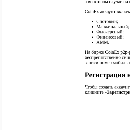
а во втором случае н
CoinEx аккаунт включа
Спотовый;
Маржинальный;
Фьючерсный;
Финансовый;
АММ.
На бирже CoinEx p2p-р
беспрепятственно сним
записи номер мобильн
Регистрация 
Чтобы создать аккаун
кликните «
Зарегистр