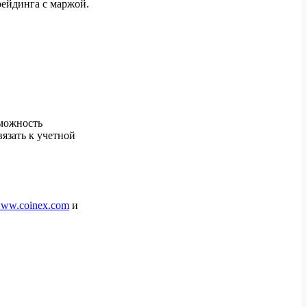
рейдинга с маржой.
зможность
вязать к учетной
/www.coinex.com
и