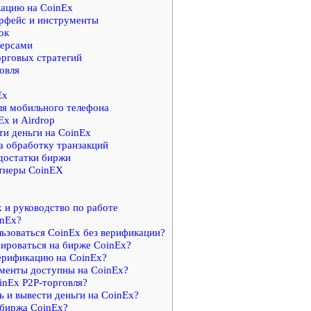
ацию на CoinEx
рфейс и инструменты
ок
ерсами
рговых стратегий
овля
Ex
я мобильного телефона
x и Airdrop
ти деньги на CoinEx
а обработку транзакций
достатки биржи
тнеры CoinEX
 и руководство по работе
inEx?
ьзоваться CoinEx без верификации?
ироваться на бирже CoinEx?
ерификацию на CoinEx?
менты доступны на CoinEx?
inEx P2P-торговля?
 и вывести деньги на CoinEx?
 биржа CoinEx?