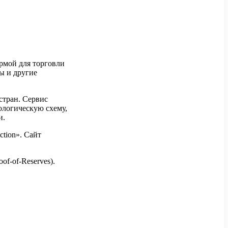
ормой для торговли
ы и другие
стран. Сервис
ологическую схему,
и.
ction». Сайт
f-of-Reserves).