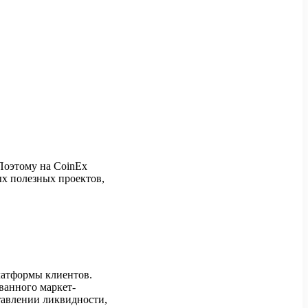
Поэтому на CoinEx
х полезных проектов,
латформы клиентов.
ованного маркет-
тавлении ликвидности,