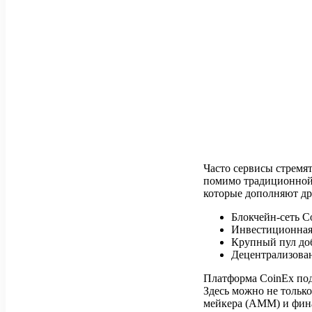
Часто сервисы стремя
помимо традиционной 
которые дополняют др
Блокчейн-сеть Co
Инвестиционная
Крупный пул до
Децентрализован
Платформа CoinEx под
Здесь можно не только
мейкера (AMM) и фина