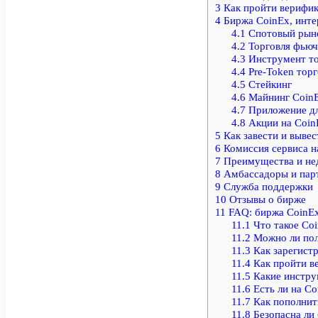
3
Как пройти верифик
4
Биржа CoinEx, инте
4.1
Спотовый рын
4.2
Торговля фьюч
4.3
Инструмент то
4.4
Pre-Token торг
4.5
Стейкинг
4.6
Майнинг Coin
4.7
Приложение дл
4.8
Акции на CoinE
5
Как завести и вывес
6
Комиссия сервиса н
7
Преимущества и не
8
Амбассадоры и пар
9
Служба поддержки
10
Отзывы о бирже
11
FAQ: биржа CoinEx
11.1
Что такое Co
11.2
Можно ли пол
11.3
Как зарегистр
11.4
Как пройти в
11.5
Какие инстру
11.6
Есть ли на Co
11.7
Как пополнить
11.8
Безопасна ли