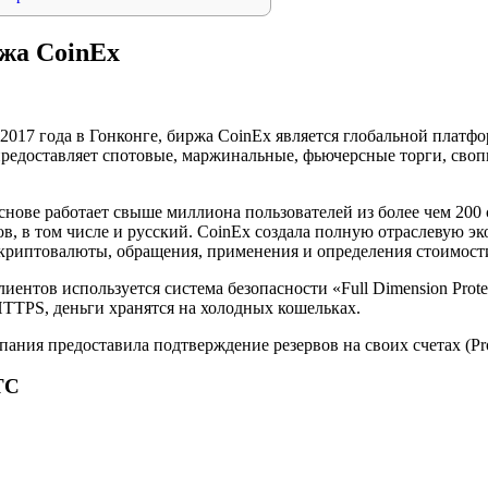
ржа CoinEx
2017 года в Гонконге, биржа CoinEx является глобальной платф
редоставляет спотовые, маржинальные, фьючерсные торги, своп
снове работает свыше миллиона пользователей из более чем 200 
в, в том числе и русский. CoinEx создала полную отраслевую эк
риптовалюты, обращения, применения и определения стоимост
иентов используется система безопасности «Full Dimension Prote
HTTPS, деньги хранятся на холодных кошельках.
ания предоставила подтверждение резервов на своих счетах (Proo
TC