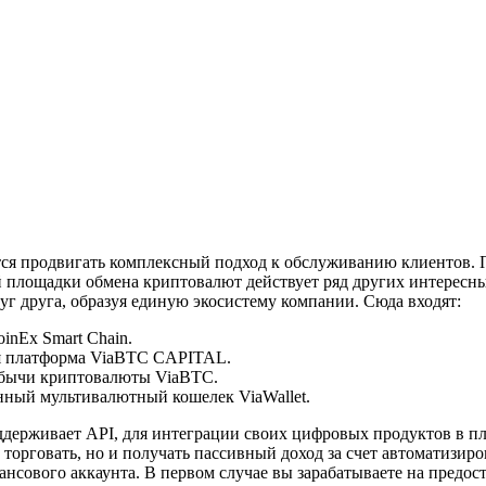
тся продвигать комплексный подход к обслуживанию клиентов. 
площадки обмена криптовалют действует ряд других интересны
уг друга, образуя единую экосистему компании. Сюда входят:
inEx Smart Chain.
 платформа ViaBTC CAPITAL.
бычи криптовалюты ViaBTC.
ный мультивалютный кошелек ViaWallet.
держивает API, для интеграции своих цифровых продуктов в п
 торговать, но и получать пассивный доход за счет автоматизир
нсового аккаунта. В первом случае вы зарабатываете на предос