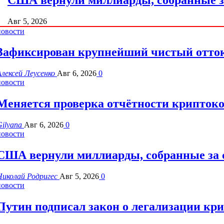
Авг 5, 2026
новости
Зафиксирован крупнейший чистый отток 
Алексей Леусенко
Авг 6, 2026
0
новости
Меняется проверка отчётности криптоко
Gilyana
Авг 6, 2026
0
новости
США вернули миллиарды, собранные за 
Николай Родригес
Авг 5, 2026
0
новости
Путин подписал закон о легализации кр