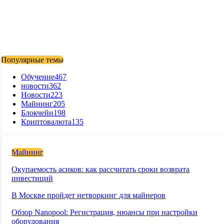
Популярные темы
Обучение
467
новости
362
Новости
223
Майнинг
205
Блокчейн
198
Криптовалюта
135
Майнинг
Окупаемость асиков: как рассчитать сроки возврата
инвестиций
В Москве пройдет нетворкинг для майнеров
Обзор Nanopool: Регистрация, нюансы при настройки
оборудования