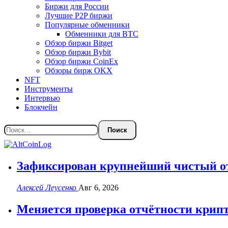
Биржи для России
Лучшие P2P биржи
Популярные обменники
Обменники для BTC
Обзор биржи Bitget
Обзор биржи Bybit
Обзор биржи CoinEx
Обзоры бирж OKX
NFT
Инструменты
Интервью
Блокчейн
Зафиксирован крупнейший чистый от
Алексей Леусенко
Авг 6, 2026
Меняется проверка отчётности крипт