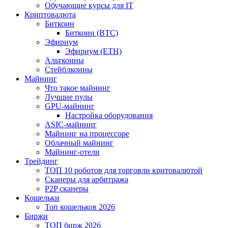
Обучающие курсы для IT
Криптовалюта
Биткоин
Биткоин (BTC)
Эфириум
Эфириум (ETH)
Альткоины
Стейблкоины
Майнинг
Что такое майнинг
Лучшие пулы
GPU-майнинг
Настройка оборудования
ASIC-майнинг
Майнинг на процессоре
Облачный майнинг
Майнинг-отели
Трейдинг
ТОП 10 роботов для торговли критовалютой
Сканеры для арбитража
P2P сканеры
Кошельки
Топ кошельков 2026
Биржи
ТОП бирж 2026