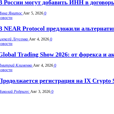
В России могут добавить ИНН в договор
Инна Янитос
Авг 5, 2026
0
новости
В NEAR Protocol предложили альтернати
Алексей Леусенко
Авг 4, 2026
0
новости
Global Trading Show 2026: от форекса и 
Дмитрий Клименко
Авг 4, 2026
0
новости
Продолжается регистрация на IX Crypto
Николай Родригес
Авг 3, 2026
0