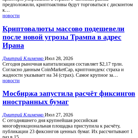
предположили, криптоактивы будут торговаться с дисконтом
к
…
новости
Криптовалюты массово подешевели
после новой угрозы Трампа в адрес
Ирана
Дмитрий Клименко
Июл 28, 2026
Сегодня рыночная капитализация составляет $2,17 трлн.
Согласно данным CoinMarketCap, криптоиндекс страха и
жадности указывает на 34 (страх).
Самое крупное за
…
новости
Мосбиржа запустила расчёт фиксингов
иностранных бумаг
Дмитрий Клименко
Июл 27, 2026
С сегодняшнего дня крупнейшая российская
многофункциональная площадка приступила к расчёту,
публикации 23 фиксингов ценных бумаг.
Их рассчитывают 1
раз в 15
…