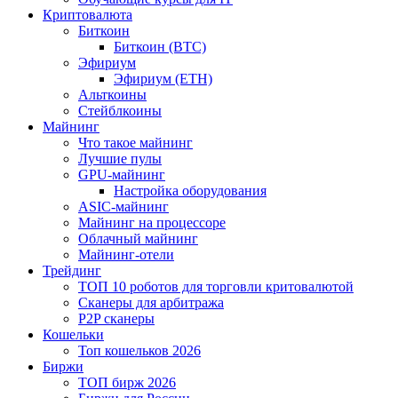
Криптовалюта
Биткоин
Биткоин (BTC)
Эфириум
Эфириум (ETH)
Альткоины
Стейблкоины
Майнинг
Что такое майнинг
Лучшие пулы
GPU-майнинг
Настройка оборудования
ASIC-майнинг
Майнинг на процессоре
Облачный майнинг
Майнинг-отели
Трейдинг
ТОП 10 роботов для торговли критовалютой
Сканеры для арбитража
P2P сканеры
Кошельки
Топ кошельков 2026
Биржи
ТОП бирж 2026