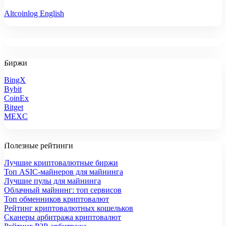
Altcoinlog English
Биржи
BingX
Bybit
CoinEx
Bitget
MEXC
Полезные рейтинги
Лучшие криптовалютные биржи
Топ ASIC-майнеров для майнинга
Лучшие пулы для майнинга
Облачный майнинг: топ сервисов
Топ обменников криптовалют
Рейтинг криптовалютных кошельков
Сканеры арбитража криптовалют