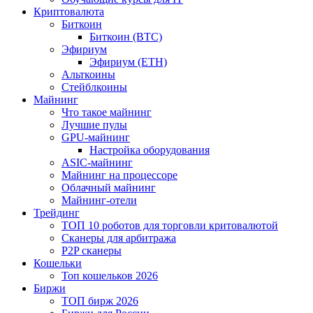
Криптовалюта
Биткоин
Биткоин (BTC)
Эфириум
Эфириум (ETH)
Альткоины
Стейблкоины
Майнинг
Что такое майнинг
Лучшие пулы
GPU-майнинг
Настройка оборудования
ASIC-майнинг
Майнинг на процессоре
Облачный майнинг
Майнинг-отели
Трейдинг
ТОП 10 роботов для торговли критовалютой
Сканеры для арбитража
P2P сканеры
Кошельки
Топ кошельков 2026
Биржи
ТОП бирж 2026