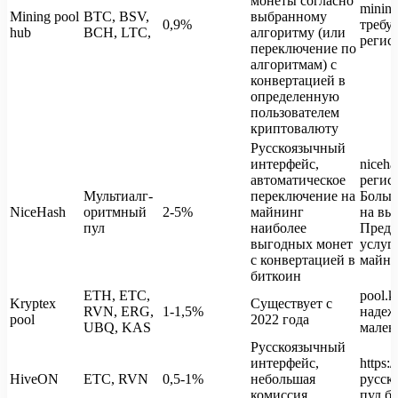
монеты согласно
minin
Mining pool
BTC, BSV,
выбранному
0,9%
требу
hub
BCH, LTC,
алгоритму (или
регис
переключение по
алгоритмам) с
конвертацией в
определенную
пользователем
криптовалюту
Русскоязычный
интерфейс,
niceha
автоматическое
регис
Мультиалг-
переключение на
Больш
NiceHash
оритмный
2-5%
майнинг
на вы
пул
наиболее
Предо
выгодных монет
услуг
с конвертацией в
майни
биткоин
ETH, ETC,
pool.k
Kryptex
Существует с
RVN, ERG,
1-1,5%
надеж
pool
2022 года
UBQ, KAS
мален
Русскоязычный
интерфейс,
https:/
HiveON
ETC, RVN
0,5-1%
небольшая
русск
комиссия,
пул б