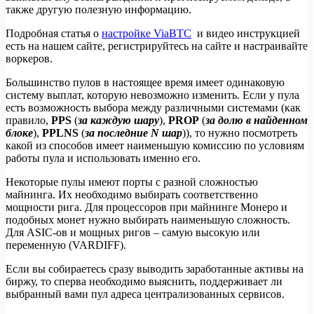
также другую полезную информацию.
Подробная статья о
настройке ViaBTC
и видео инструкцией
есть на нашем сайте, регистрируйтесь на сайте и настраивайте
воркеров.
Большинство пулов в настоящее время имеет одинаковую
систему выплат, которую невозможно изменить. Если у пула
есть возможность выбора между различными системами (как
правило,
PPS
(
за каждую шару
),
PROP
(
за долю в найденном
блоке
),
PPLNS
(
за последние N шар
)), то нужно посмотреть
какой из способов имеет наименьшую комиссию по условиям
работы пула и использовать именно его.
Некоторые пулы имеют порты с разной сложностью
майнинга. Их необходимо выбирать соответственно
мощности рига. Для процессоров при майнинге Монеро и
подобных монет нужно выбирать наименьшую сложность.
Для ASIC-ов и мощных ригов – самую высокую или
переменную (VARDIFF).
Если вы собираетесь сразу выводить заработанные активы на
биржу, то сперва необходимо выяснить, поддерживает ли
выбранный вами пул адреса централизованных сервисов.