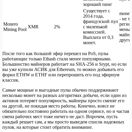
хороший пинг
Существует с
monero
2014 года,
- не т
французский пул
Monero
регис
XMR
2%
с маленькой
Mining Pool
меньш
комиссией.
майни
Выплата от 0,3
други
монет.
После того как большой эфир перешел на PoS, пулы
работающие только Ethash стали менее популярными.
Большинство майнеров работает на SHA-256 и Srypt, но если
вы уже купили АСИК для Ethereum, то можно добывать его
форки ETHW и ETHF или перепрошить его под эфириум
классик.
Самые мощные и выгодные пулы обычно поддерживают
несколько монет на разных алгоритмах добычи, если один из
активов потеряет популярность, майнеры просто сменят его
на другой, не покидая место работы. Конечно, вовсе не
обязательно постоянно работать на одном сервисе, но и частая
смена рабочих мест тоже ничего не даст. Впрочем, пусть
каждый решает сам, а мы просто выведем список надежных
пулов, на которые стоит обратить внимание.