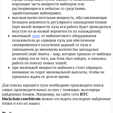
ворующие часть мощности майнеров или
растворяющиеся в небытие со средствами,
заработанными майнерами);
высокая вычислительная мощность, обуславливающая
большую вероятность регулярного нахождения блоков
(при малой мощности пула вся работа будет проводиться
впустую из-за низкой вероятности их нахождения);
маленький
пинг
от майнингового оборудования
пользователя до серверов пула для обеспечения
своевременного получения заданий от пула и
уменьшения до минимума количества запоздалых
решений (stale shares) – шар, которые пришли от майнера
на сервер после того, как блок был найден, и началась
работа по поиску новых хешей;
при маленькой мощности майнинга стоит обращать
внимание на порог минимальной выплаты, чтобы не
пришлось ждать ее долгое время.
Для поиска хорошего пула необходимо производить поиск
самых производительных из них с помощью эксплорера
найденных блоков. Например, на сайте сети
BTC
blockchair.com/bitcoin
можно отследить последние найденные
блоки и кто их нашел.