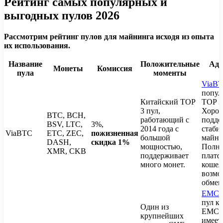
Рейтинг самых популярных и
выгодных пулов 2026
Рассмотрим рейтинг пулов для майнинга исходя из опыта
их использования.
Название
Положительные
Адр
Монеты
Комиссия
пула
моменты
ViaB
попул
Китайский TOP
ТОP 3
3 пул,
Хорош
BTC, BCH,
работающий с
подде
BSV, LTC,
3%,
2014 года с
стаби
ViaBTC
ETC, ZEC,
пожизненная
большой
майни
DASH,
скидка 1%
мощностью,
Полно
XMR, CKB
поддерживает
платф
много монет.
кошел
возмо
обмен
EMC
пул к
Один из
EMCD 
крупнейших
имеет