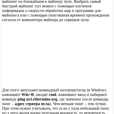
майнинг на ближайшем к майнеру пуле. Выбрать самый
быстрый майнинг пул можно с помощью изучения
информации о скорости обработки шар в программе для
майнинга или с помощью пингования времени прохождения
сигнала от компьютера майнера до серверов пула.
Для этого запускают командный интерпретатор (в Windows
нажимают
Win+R
, вводят
cmd
, нажимают ввод и набирают
команду
ping us1.ethermine.org
, где значение после команды
пинг –
адрес сервера пула
). Чем меньше пинг – тем лучше.
При этом нужно учитывать, что если у пула небольшой пинг,
но у него малая вычислительная мощность, то вероятность