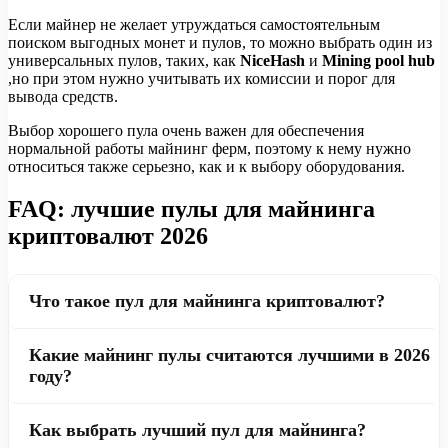
Если майнер не желает утруждаться самостоятельным
поиском выгодных монет и пулов, то можно выбрать один из
универсальных пулов, таких, как
NiceHash
и
Mining pool hub
,но при этом нужно учитывать их комиссии и порог для
вывода средств.
Выбор хорошего пула очень важен для обеспечения
нормальной работы майнинг ферм, поэтому к нему нужно
относиться также серьезно, как и к выбору оборудования.
FAQ: лучшие пулы для майнинга
криптовалют 2026
Что такое пул для майнинга криптовалют?
Майнинг-пул — это сервер, который объединяет
Какие майнинг пулы считаются лучшими в 2026
вычислительные мощности множества майнеров для
году?
совместного поиска блоков в блокчейне. Когда пул
находит блок, вознаграждение распределяется между
Среди популярных пулов для майнинга криптовалют в
Как выбрать лучший пул для майнинга?
участниками пропорционально их хешрейту. Такой
2026 году выделяются ViaBTC, F2Pool, AntPool,