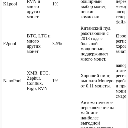
RVN и
обширный
перек
K1pool
1%
много
выбор монет,
между
других
низкие
алгор
монет
комиссии.
генера
файло
Китайский пул,
работающий с
BTC, LTC и
f2poo
2013 года с
много
регис
F2pool
3-5%
большой
других
хорош
мощностью,
монет
азиат
поддерживает
много монет.
nanopo
отлич
XMR, ETC,
Хороший пинг,
регис
Zephur,
NanoPool
1%
выплата Монеро
удобн
Conflux,
от 0.11 монеты.
и при
Ergo, RVN
монит
смарт
Автоматическое
переключение на
майнинг
наиболее
выгодной