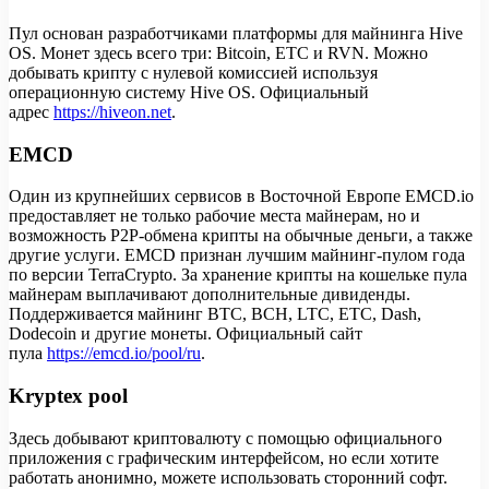
Пул основан разработчиками платформы для майнинга Hive
OS. Монет здесь всего три: Bitcoin, ETC и RVN. Можно
добывать крипту с нулевой комиссией используя
операционную систему Hive OS. Официальный
адрес
https://hiveon.net
.
EMCD
Один из крупнейших сервисов в Восточной Европе EMCD.io
предоставляет не только рабочие места майнерам, но и
возможность P2P-обмена крипты на обычные деньги, а также
другие услуги. EMCD признан лучшим майнинг-пулом года
по версии TerraCrypto. За хранение крипты на кошельке пула
майнерам выплачивают дополнительные дивиденды.
Поддерживается майнинг BTC, BCH, LTC, ETC, Dash,
Dodecoin и другие монеты. Официальный сайт
пула
https://emcd.io/pool/ru
.
Kryptex pool
Здесь добывают криптовалюту с помощью официального
приложения с графическим интерфейсом, но если хотите
работать анонимно, можете использовать сторонний софт.