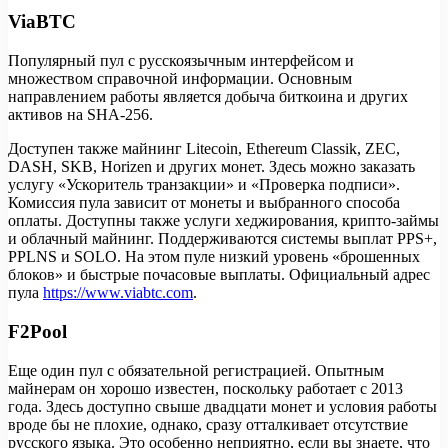
ViaBTC
Популярный пул с русскоязычным интерфейсом и
множеством справочной информации. Основным
направлением работы является добыча биткоина и других
активов на SHA-256.
Доступен также майнинг Litecoin, Ethereum Classik, ZEC,
DASH, SKB, Horizen и других монет. Здесь можно заказать
услугу «Ускоритель транзакции» и «Проверка подписи».
Комиссия пула зависит от монеты и выбранного способа
оплаты. Доступны также услуги хеджирования, крипто-займы
и облачный майнинг. Поддерживаются системы выплат PPS+,
PPLNS и SOLO. На этом пуле низкий уровень «брошенных
блоков» и быстрые почасовые выплаты. Официальный адрес
пула
https://www.viabtc.com
.
F2Pool
Еще один пул с обязательной регистрацией. Опытным
майнерам он хорошо известен, поскольку работает с 2013
года. Здесь доступно свыше двадцати монет и условия работы
вроде бы не плохие, однако, сразу отталкивает отсутствие
русского языка. Это особенно неприятно, если вы знаете, что