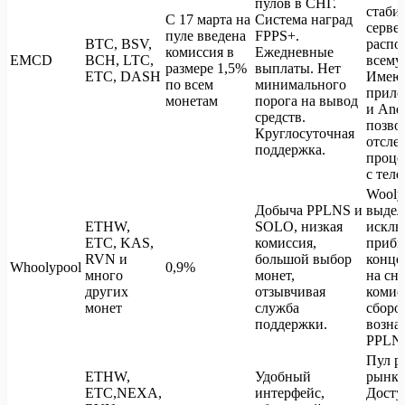
пулов в СНГ.
стаби
С 17 марта на
Система наград
сервер
пуле введена
FPPS+.
BTC, BSV,
распо
комиссия в
Ежедневные
EMCD
BCH, LTC,
всему
размере 1,5%
выплаты. Нет
ETC, DASH
Имею
по всем
минимального
прило
монетам
порога на вывод
и Andr
средств.
позво
Круглосуточная
отсле
поддержка.
проце
с теле
Wooly
Добыча PPLNS и
выдел
ETHW,
SOLO, низкая
исклю
ETC, KAS,
комиссия,
прибы
RVN и
большой выбор
конце
Whoolypool
0,9%
много
монет,
на сн
других
отзывчивая
комис
монет
служба
сборо
поддержки.
возна
PPLN
Пул р
ETHW,
Удобный
рынке 
ETC,NEXA,
интерфейс,
Досту