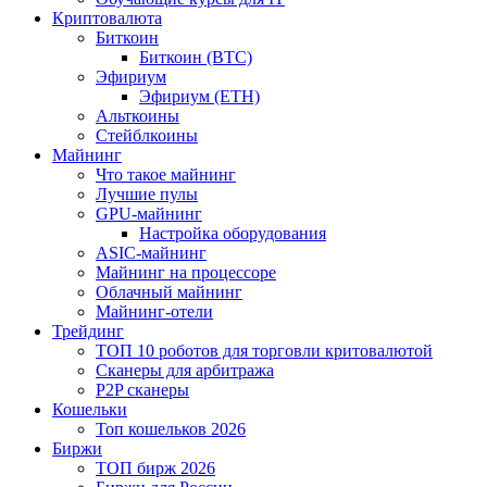
Криптовалюта
Биткоин
Биткоин (BTC)
Эфириум
Эфириум (ETH)
Альткоины
Стейблкоины
Майнинг
Что такое майнинг
Лучшие пулы
GPU-майнинг
Настройка оборудования
ASIC-майнинг
Майнинг на процессоре
Облачный майнинг
Майнинг-отели
Трейдинг
ТОП 10 роботов для торговли критовалютой
Сканеры для арбитража
P2P сканеры
Кошельки
Топ кошельков 2026
Биржи
ТОП бирж 2026