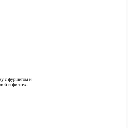
ну с фуршетом и
ной и финтех-