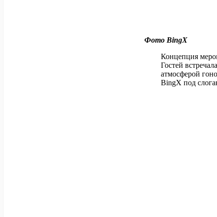
Фото BingX
Концепция мероп
Гостей встречал
атмосферой гон
BingX под слога