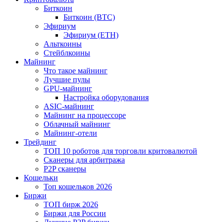
Биткоин
Биткоин (BTC)
Эфириум
Эфириум (ETH)
Альткоины
Стейблкоины
Майнинг
Что такое майнинг
Лучшие пулы
GPU-майнинг
Настройка оборудования
ASIC-майнинг
Майнинг на процессоре
Облачный майнинг
Майнинг-отели
Трейдинг
ТОП 10 роботов для торговли критовалютой
Сканеры для арбитража
P2P сканеры
Кошельки
Топ кошельков 2026
Биржи
ТОП бирж 2026
Биржи для России