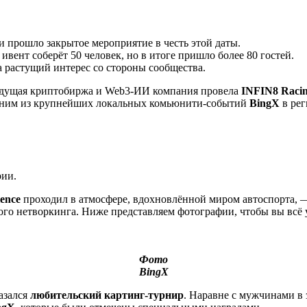
и прошло закрытое мероприятие в честь этой даты.
ивент соберёт 50 человек, но в итоге пришло более 80 гостей.
а растущий интерес со стороны сообщества.
едущая криптобиржа и Web3-ИИ компания провела
INFIN8 Racin
дним из крупнейших локальных комьюнити-событий
BingX
в ре
рии.
ience
проходил в атмосфере, вдохновлённой миром автоспорта, —
го нетворкинга. Ниже представляем фотографии, чтобы вы всё
Фото
BingX
азался
любительский картинг-турнир
. Наравне с мужчинами в 