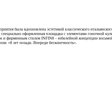
риятия была вдохновлена эстетикой классического итальянского
а специально оформленная площадка с элементами гоночной кул
ок и фирменным стилем INFIN8 – юбилейной концепции восьм
ном: «8 лет позади. Впереди бесконечность».