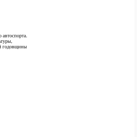
 автоспорта.
ьтуры,
ой годовщины