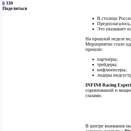
0
339
Поделиться
В столице Росси
Предполагалось, 
Это указывает н
На прошлой неделе в
Мероприятие стало о
пришли:
партнёры;
трейдеры;
инфлюенсеры;
лидеры индсуст
INFIN8 Racing Exper
соревнований и мощно
глазами.
В центре внимания ок