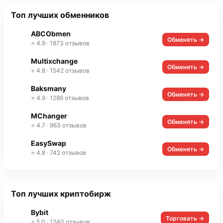
Топ лучших обменников
ABCObmen
Обменять →
⭐ 4.9 · 1873 отзывов
Multixchange
Обменять →
⭐ 4.8 · 1542 отзывов
Baksmany
Обменять →
⭐ 4.9 · 1286 отзывов
MChanger
Обменять →
⭐ 4.7 · 963 отзывов
EasySwap
Обменять →
⭐ 4.8 · 742 отзывов
Топ лучших криптобирж
Bybit
Торговать →
⭐ 5.0 · 1240 отзывов