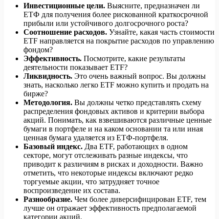
Инвестиционные цели.
Выясните, предназначен ли
ЕТФ для получения более рискованной краткосрочной
прибыли или устойчивого долгосрочного роста?
Соотношение расходов.
Узнайте, какая часть стоимости
ETF направляется на покрытие расходов по управлению
фондом?
Эффективность.
Посмотрите, какие результаты
деятельности показывает ETF?
Ликвидность.
Это очень важный вопрос. Вы должны
знать, насколько легко ETF можно купить и продать на
бирже?
Методология.
Вы должны четко представлять схему
распределения фондовых активов и критерии выбора
акций. Понимать, как взвешиваются различные ценные
бумаги в портфеле и на каком основании та или иная
ценная бумага удаляется из ЕТФ-портфеля.
Базовый индекс.
Два ETF, работающих в одном
секторе, могут отслеживать разные индексы, что
приводит к различиям в рисках и доходности. Важно
отметить, что некоторые индексы включают редко
торгуемые акции, что затрудняет точное
воспроизведение их состава.
Разнообразие.
Чем более диверсифицирован ETF, тем
лучше он отражает эффективность предполагаемой
категории акций.