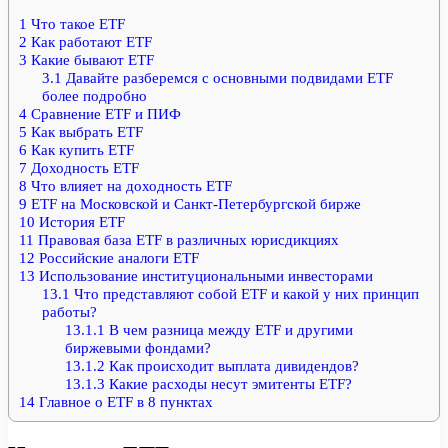
1
Что такое ETF
2
Как работают ETF
3
Какие бывают ETF
3.1
Давайте разберемся с основными подвидами ETF
более подробно
4
Сравнение ETF и ПИФ
5
Как выбрать ETF
6
Как купить ETF
7
Доходность ETF
8
Что влияет на доходность ETF
9
ETF на Московской и Санкт-Петербургской бирже
10
История ETF
11
Правовая база ETF в различных юрисдикциях
12
Российские аналоги ETF
13
Использование институциональными инвесторами
13.1
Что представляют собой ETF и какой у них принцип
работы?
13.1.1
В чем разница между ETF и другими
биржевыми фондами?
13.1.2
Как происходит выплата дивидендов?
13.1.3
Какие расходы несут эмитенты ETF?
14
Главное о ETF в 8 пунктах