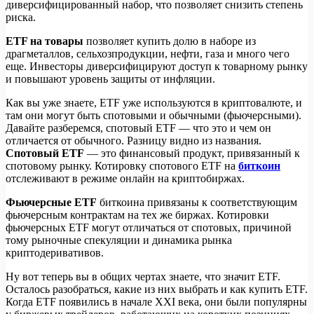
диверсифицированный набор, что позволяет снизить степень
риска.
ETF на товары
позволяет купить долю в наборе из
драгметаллов, сельхозпродукции, нефти, газа и много чего
еще. Инвесторы диверсифицируют доступ к товарному рынку
и повышают уровень защиты от инфляции.
Как вы уже знаете, ETF уже используются в криптовалюте, и
там они могут быть спотовыми и обычными (фьючерсными).
Давайте разберемся, спотовый ETF — что это и чем он
отличается от обычного. Разницу видно из названия.
Спотовый ETF
— это финансовый продукт, привязанный к
спотовому рынку. Котировку спотового ETF на
биткоин
отслеживают в режиме онлайн на криптобиржах.
Фьючерсные ETF
биткоина привязаны к соответствующим
фьючерсным контрактам на тех же биржах. Котировки
фьючерсных ETF могут отличаться от спотовых, причиной
тому рыночные спекуляции и динамика рынка
криптодеривативов.
Ну вот теперь вы в общих чертах знаете, что значит ETF.
Осталось разобраться, какие из них выбрать и как купить ETF.
Когда ETF появились в начале XXI века, они были популярны