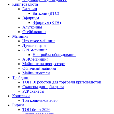
Криптовалюта
Биткоин
Биткоин (BTC)
Эфириум
Эфириум (ETH)
Альткоины
Стейблкоины
Майнинг
Что такое майнинг
Лучшие пулы
GPU-майнинг
Настройка оборудования
ASIC-майнинг
Майнинг на процессоре
Облачный майнинг
Майнинг-отели
Трейдинг
ТОП 10 роботов для торговли критовалютой
Сканеры для арбитража
P2P сканеры
Кошельки
Топ кошельков 2026
Биржи
ТОП бирж 2026