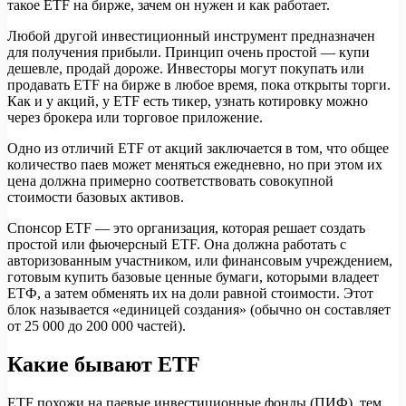
такое ETF на бирже, зачем он нужен и как работает.
Любой другой инвестиционный инструмент предназначен
для получения прибыли. Принцип очень простой — купи
дешевле, продай дороже. Инвесторы могут покупать или
продавать ETF на бирже в любое время, пока открыты торги.
Как и у акций, у ETF есть тикер, узнать котировку можно
через брокера или торговое приложение.
Одно из отличий ETF от акций заключается в том, что общее
количество паев может меняться ежедневно, но при этом их
цена должна примерно соответствовать совокупной
стоимости базовых активов.
Спонсор ETF — это организация, которая решает создать
простой или фьючерсный ETF. Она должна работать с
авторизованным участником, или финансовым учреждением,
готовым купить базовые ценные бумаги, которыми владеет
ЕТФ, а затем обменять их на доли равной стоимости. Этот
блок называется «единицей создания» (обычно он составляет
от 25 000 до 200 000 частей).
Какие бывают ETF
ETF похожи на паевые инвестиционные фонды (ПИФ), тем,