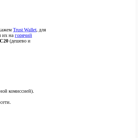
скажем
Trust Wallet
, для
и их на
горячий
C20
(дешево и
ной комиссией).
сети.