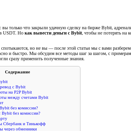
 вы только что закрыли удачную сделку на бирже Bybit, адренали
 в USDT. Но
как вывести деньги с Bybit
, чтобы не потерять на 
спотыкаются, но не вы — после этой статьи мы с вами разберемс
асно и быстро. Мы обсудим все методы шаг за шагом, с примера
огли сразу применить полученные знания.
Содержание
ybit
евод с Bybit
ты на P2P Bybit
ты между счетами Bybit
ат
Bybit без комиссии?
 Bybit без комиссии?
арту
ы Сбербанк и Тинькофф
ы через обменники