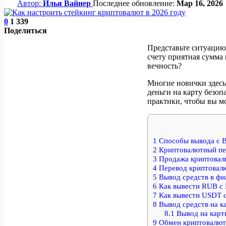
Автор:
Илья Вайнер
Последнее обновление:
Мар 16, 2026
0
1 339
Поделиться
Представьте ситуацию:
счету приятная сумма
вечность?
Многие новички здесь 
деньги на карту безоп
практики, чтобы вы м
1
Способы вывода с B
2
Криптовалютный пер
3
Продажа криптовалю
4
Перевод криптовалю
5
Вывод средств в фи
6
Как вывести RUB с 
7
Как вывести USDT с
8
Вывод средств на к
8.1
Вывод на карт
9
Обмен криптовалют