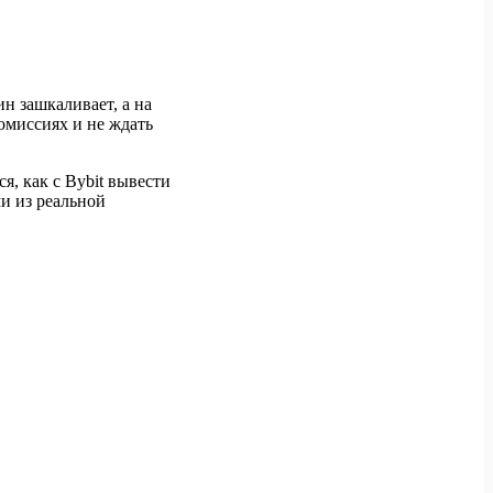
н зашкаливает, а на
комиссиях и не ждать
я, как с Bybit вывести
ми из реальной