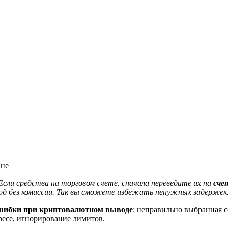
йне
сли средства на торговом счете, сначала переведите их на
сче
од без комиссии. Так вы сможете избежать ненужных задержек
шибки при криптовалютном выводе
: неправильно выбранная с
дресе, игнорирование лимитов.