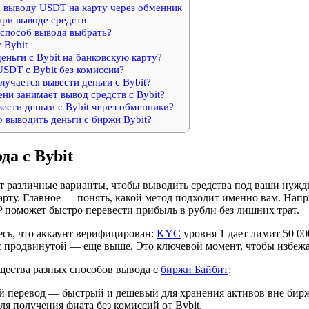
 выводу USDT на карту через обменник
при выводе средств
 способ вывода выбрать?
 Bybit
еньги с Bybit на банковскую карту?
SDT с Bybit без комиссии?
учается вывести деньги с Bybit?
ни занимает вывод средств с Bybit?
сти деньги с Bybit через обменники?
 выводить деньги с биржи Bybit?
а с Bybit
ет различные варианты, чтобы выводить средства под ваши нуж
арту. Главное — понять, какой метод подходит именно вам. Напр
P поможет быстро перевести прибыль в рубли без лишних трат.
есь, что аккаунт верифицирован:
KYC
уровня 1 дает лимит 50 00
 с продвинутой — еще выше. Это ключевой момент, чтобы избежа
ества разных способов вывода с
биржи Байбит
:
 перевод — быстрый и дешевый для хранения активов вне бир
ля получения фиата без комиссий от Bybit.