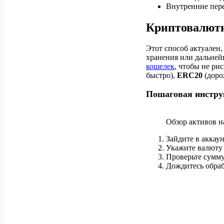
Внутренние пере
Криптовалютн
Этот способ актуален
хранения или дальней
кошелек
, чтобы не р
быстро),
ERC20
(доро
Пошаговая инстру
Обзор активов н
Зайдите в аккаун
Укажите валюту 
Проверьте сумму
Дождитесь обрабо