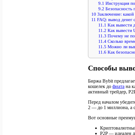
9.1
Инструкция по
9.2
Безопасность 
10
Заключение: какой
11
FAQ: вывод денег с
11.1
Как вывести д
11.2
Как вывести U
11.3
Почему не пол
11.4
Сколько време
11.5
Можно ли выве
11.6
Как безопасно
Способы вывод
Биржа Bybit предлага
кошелек до
фиата
на к
активный трейдер, P2
Перед началом убедит
2 — до 1 миллиона, а
Вот основные преимущ
Криптовалютный
P2P — идеален д