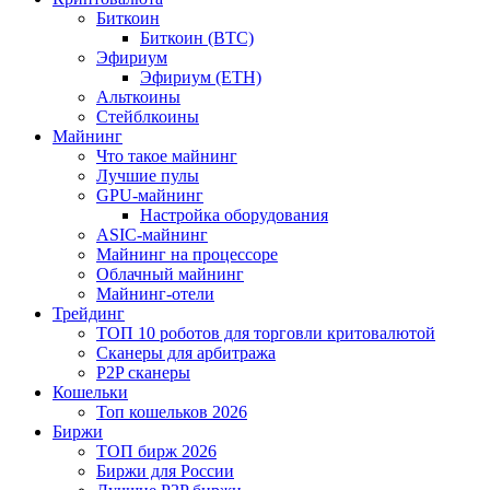
Биткоин
Биткоин (BTC)
Эфириум
Эфириум (ETH)
Альткоины
Стейблкоины
Майнинг
Что такое майнинг
Лучшие пулы
GPU-майнинг
Настройка оборудования
ASIC-майнинг
Майнинг на процессоре
Облачный майнинг
Майнинг-отели
Трейдинг
ТОП 10 роботов для торговли критовалютой
Сканеры для арбитража
P2P сканеры
Кошельки
Топ кошельков 2026
Биржи
ТОП бирж 2026
Биржи для России