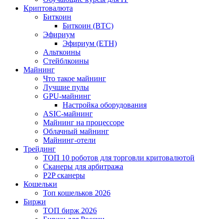
Криптовалюта
Биткоин
Биткоин (BTC)
Эфириум
Эфириум (ETH)
Альткоины
Стейблкоины
Майнинг
Что такое майнинг
Лучшие пулы
GPU-майнинг
Настройка оборудования
ASIC-майнинг
Майнинг на процессоре
Облачный майнинг
Майнинг-отели
Трейдинг
ТОП 10 роботов для торговли критовалютой
Сканеры для арбитража
P2P сканеры
Кошельки
Топ кошельков 2026
Биржи
ТОП бирж 2026