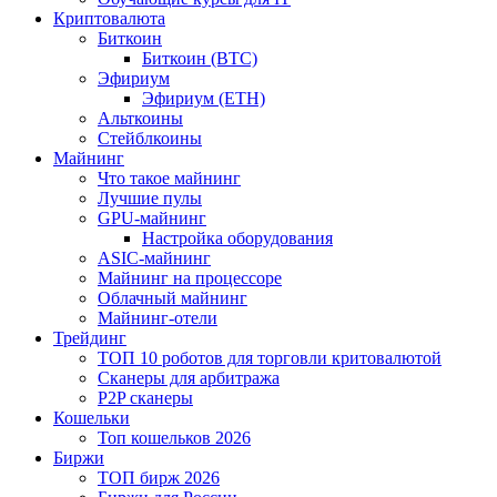
Криптовалюта
Биткоин
Биткоин (BTC)
Эфириум
Эфириум (ETH)
Альткоины
Стейблкоины
Майнинг
Что такое майнинг
Лучшие пулы
GPU-майнинг
Настройка оборудования
ASIC-майнинг
Майнинг на процессоре
Облачный майнинг
Майнинг-отели
Трейдинг
ТОП 10 роботов для торговли критовалютой
Сканеры для арбитража
P2P сканеры
Кошельки
Топ кошельков 2026
Биржи
ТОП бирж 2026