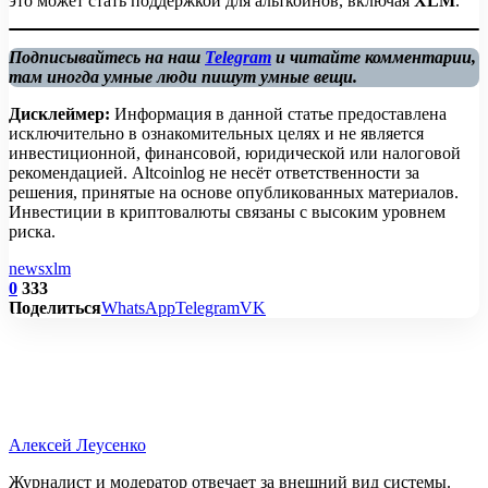
это может стать поддержкой для альткоинов, включая
XLM
.
Подписывайтесь на наш
Telegram
и читайте комментарии,
там иногда умные люди пишут умные вещи.
Дисклеймер:
Информация в данной статье предоставлена
исключительно в ознакомительных целях и не является
инвестиционной, финансовой, юридической или налоговой
рекомендацией. Altcoinlog не несёт ответственности за
решения, принятые на основе опубликованных материалов.
Инвестиции в криптовалюты связаны с высоким уровнем
риска.
news
xlm
0
333
Поделиться
WhatsApp
Telegram
VK
Алексей Леусенко
Журналист и модератор отвечает за внешний вид системы.