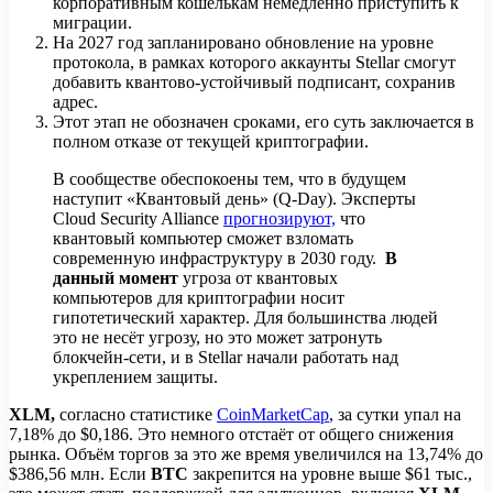
корпоративным кошелькам немедленно приступить к
миграции.
На 2027 год запланировано обновление на уровне
протокола, в рамках которого аккаунты Stellar смогут
добавить квантово-устойчивый подписант, сохранив
адрес.
Этот этап не обозначен сроками, его суть заключается в
полном отказе от текущей криптографии.
В сообществе обеспокоены тем, что в будущем
наступит «Квантовый день» (Q-Day). Эксперты
Cloud Security Alliance
прогнозируют,
что
квантовый компьютер сможет взломать
современную инфраструктуру в 2030 году.
В
данный момент
угроза от квантовых
компьютеров для криптографии носит
гипотетический характер. Для большинства людей
это не несёт угрозу, но это может затронуть
блокчейн-сети, и в Stellar начали работать над
укреплением защиты.
XLM,
согласно статистике
CoinMarketCap
, за сутки упал на
7,18% до $0,186. Это немного отстаёт от общего снижения
рынка. Объём торгов за это же время увеличился на 13,74% до
$386,56 млн. Если
BTC
закрепится на уровне выше $61 тыс.,