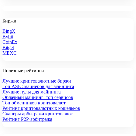
Биржи
BingX
Bybit
CoinEx
Bitget
MEXC
Полезные рейтинги
Лучшие криптовалютные биржи
Топ ASIC-майнеров для майнинга
Лучшие пулы для майнинга
Облачный майнинг: топ сервисов
Топ обменников криптовалют
Рейтинг криптовалютных кошельков
Сканеры арбитража криптовалют
Рейтинг P2P-арбитража