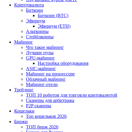
Криптовалюта
Биткоин
Биткоин (BTC)
Эфириум
Эфириум (ETH)
Альткоины
Стейблкоины
Майнинг
Что такое майнинг
Лучшие пулы
GPU-майнинг
Настройка оборудования
ASIC-майнинг
Майнинг на процессоре
Облачный майнинг
Майнинг-отели
Трейдинг
ТОП 10 роботов для торговли критовалютой
Сканеры для арбитража
P2P сканеры
Кошельки
Топ кошельков 2026
Биржи
ТОП бирж 2026