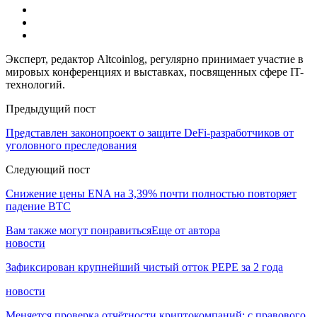
Эксперт, редактор Altcoinlog, регулярно принимает участие в
мировых конференциях и выставках, посвященных сфере IT-
технологий.
Предыдущий пост
Представлен законопроект о защите DeFi-разработчиков от
уголовного преследования
Следующий пост
Снижение цены ENA на 3,39% почти полностью повторяет
падение BTC
Вам также могут понравиться
Еще от автора
новости
Зафиксирован крупнейший чистый отток PEPE за 2 года
новости
Меняется проверка отчётности криптокомпаний: с правового