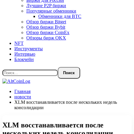
Биржи для России
Лучшие P2P биржи
Популярные обменники
Обменники для BTC
Обзор биржи Bitget
Обзор биржи Bybit
Обзор биржи CoinEx
Обзоры бирж OKX
NFT
Инструменты
Интервью
Блокчейн
Главная
новости
XLM восстанавливается после нескольких недель
консолидации
XLM восстанавливается после
нескольких недель консолидации