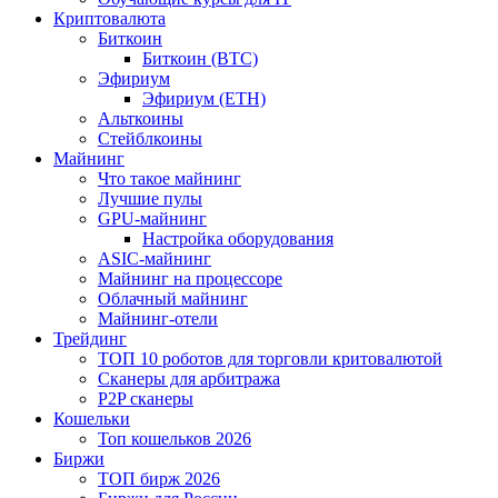
Криптовалюта
Биткоин
Биткоин (BTC)
Эфириум
Эфириум (ETH)
Альткоины
Стейблкоины
Майнинг
Что такое майнинг
Лучшие пулы
GPU-майнинг
Настройка оборудования
ASIC-майнинг
Майнинг на процессоре
Облачный майнинг
Майнинг-отели
Трейдинг
ТОП 10 роботов для торговли критовалютой
Сканеры для арбитража
P2P сканеры
Кошельки
Топ кошельков 2026
Биржи
ТОП бирж 2026