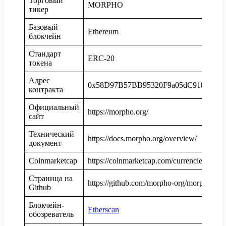
Торговый
MORPHO
тикер
Базовый
Ethereum
блокчейн
Стандарт
ERC-20
токена
Адрес
0x58D97B57BB95320F9a05dC918Aef65
контракта
Официальный
https://morpho.org/
сайт
Технический
https://docs.morpho.org/overview/
документ
Coinmarketcap
https://coinmarketcap.com/currencies/morp
Страница на
https://github.com/morpho-org/morpho-blu
Github
Блокчейн-
Etherscan
обозреватель