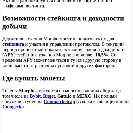
Активы разблокируются постепенно в соответствии с
графиками вестинга.
Возможности стейкинга и доходности
добычи
Держатели токенов Morpho могут использовать их для
стейкинга
и участия в управлении протоколом. В текущий
период процентный показатель уровня годовой доходности
(
APY
) стейкинга токенов Morpho составляет
18,5%
. Со
временем APY может меняться в ту или другую сторону в
зависимости от рыночных условий и других факторов.
Где купить монеты
Токены
M
o
rpho
торгуются на многих солидных биржах, в
том числе на
Bybit
,
Bitget
,
Gate.io
и
MEXC
. Их полный
список доступен на
Coinmarketcap
(ссылка в таблице) или на
Coingecko
.