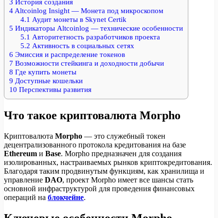
3
История создания
4
Altcoinlog Insight — Монета под микроскопом
4.1
Аудит монеты в Skynet Certik
5
Индикаторы Altcoinlog — технические особенности
5.1
Авторитетность разработчиков проекта
5.2
Активность в социальных сетях
6
Эмиссия и распределение токенов
7
Возможности стейкинга и доходности добычи
8
Где купить монеты
9
Доступные кошельки
10
Перспективы развития
Что такое криптовалюта Morpho
Криптовалюта
Morpho
— это служебный токен
децентрализованного протокола кредитования на базе
Ethereum
и
Base
. Morpho предназначен для создания
изолированных, настраиваемых рынков криптокредитования.
Благодаря таким продвинутым функциям, как хранилища и
управление
DAO
, проект Morpho имеет все шансы стать
основной инфраструктурой для проведения финансовых
операций на
блокчейне
.
Ключевые особенности Morpho