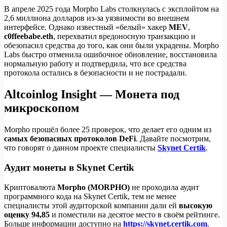
В апреле 2025 года Morpho Labs столкнулась с эксплойтом на
2,6 миллиона долларов из-за уязвимости во внешнем
интерфейсе. Однако известный «белый» хакер
MEV
,
c0ffeebabe.eth
, перехватил вредоносную транзакцию и
обезопасил средства до того, как они были украдены. Morpho
Labs быстро отменила ошибочное обновление, восстановила
нормальную работу и подтвердила, что все средства
протокола остались в безопасности и не пострадали.
Altcoinlog Insight — Монета под
микроскопом
Morpho прошёл более 25 проверок, что делает его одним из
самых безопасных протоколов DeFi
. Давайте посмотрим,
что говорят о данном проекте специалисты
Skynet Certik
.
Аудит монеты в Skynet Certik
Криптовалюта
Morpho (MORPHO)
не проходила аудит
программного кода на Skynet Certik, тем не менее
специалисты этой аудиторской компании дали ей
высокую
оценку 94,85
и поместили на десятое место в своём рейтинге.
Больше информации доступно на
https://skynet.certik.com
.