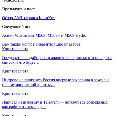
технологий.
Предыдущий пост
Обзор AML сервиса КоинКит
Следующий пост
Асики Whatsminer M56S, M56S+ и M56S Hydro
Вам также могут понравиться
Еще от автора
Криптовалюта
Государство создаёт реестр аналитиков крипты: кто попадёт в
список и что будет…
Криптовалюта
Цифровой анализ: что Россия впервые закрепила в законе и
почему анонимной крипты…
Криптовалюта
Написал незнакомцу в Telegram — потерял все сбережения:
как работает схема pig…
Криптовалюта