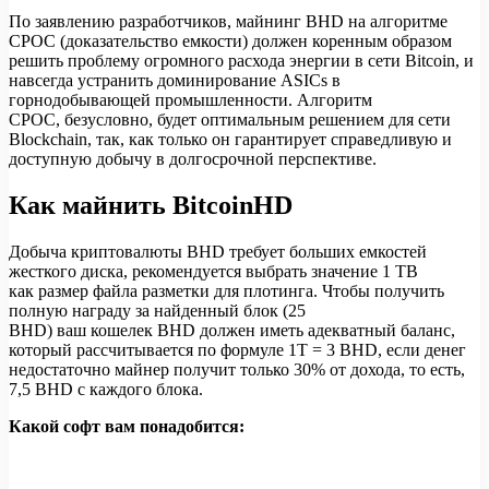
По заявлению разработчиков, майнинг BHD на алгоритме
CPOC (доказательство емкости) должен коренным образом
решить проблему огромного расхода энергии в сети Bitcoin, и
навсегда устранить доминирование ASICs в
горнодобывающей промышленности. Алгоритм
CРОС, безусловно, будет оптимальным решением для сети
Blockchain, так, как только он гарантирует справедливую и
доступную добычу в долгосрочной перспективе.
Как майнить BitcoinHD
Добыча криптовалюты BHD требует больших емкостей
жесткого диска, рекомендуется выбрать значение 1 TB
как размер файла разметки для плотинга. Чтобы получить
полную награду за найденный блок (25
BHD) ваш кошелек BHD должен иметь адекватный баланс,
который рассчитывается по формуле 1T = 3 BHD, если денег
недостаточно майнер получит только 30% от дохода, то есть,
7,5 BHD с каждого блока.
Какой софт вам понадобится: