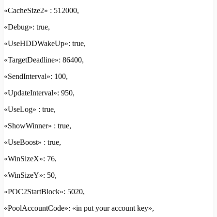
«CacheSize2» : 512000,
«Debug»: true,
«UseHDDWakeUp»: true,
«TargetDeadline»: 86400,
«SendInterval»: 100,
«UpdateInterval»: 950,
«UseLog» : true,
«ShowWinner» : true,
«UseBoost» : true,
«WinSizeX»: 76,
«WinSizeY»: 50,
«POC2StartBlock»: 5020,
«PoolAccountCode»: «in put your account key»,