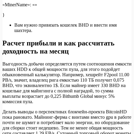
«MinerName»: «»
}
Вам нужно привязать кошелек BHD и ввести имя
шахтера.
Расчет прибыли и как рассчитать
доходность на месяц
Выгодность добычи определяется путем соотношения емкости
ваших HDD к общей мощности пула, для этого подойдет
обыкновенный калькулятор. Например, хешрейт F2pool 11.00
PB/s, значит, владелец рига емкостью 110 ТБ получит 0,075
BHD, что эквивалентно 1$. Если майнер имеет 330 BHD на
кошельке для майнгинга с полной наградой, то сумма
выплаты возрастает до 0,225 Bithumb Global минус 5%
комиссия пула.
Делать выводы о перспективах блокчейн-проекта BitcoinHD
пока рановато. Майнинг-ферма с винтами вместо gpu в работе
почти не шумит и потребляет мало энергии, но оборудование
для сборки стоит недешево. Тем не менее общая мощность
сети составляет 1.29 EB/s. Суточный торговый оборот монеты