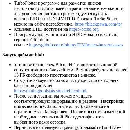
TurboPlotter программа для разметки дисков.
Бесплатная утилита имеет ограниченные возможности,
для ускорения плотинга рекомендуется купить
версию PRO или UNLIMITED. Скачать TurboPlotter
можно на сайте разработчика:
https://blackpawn.com/tp/
Кошелек BHD доступен на
https://btchd.org
Программу для майнинга на HDD можно скачать на
сервисе Github по
ссылке
https://github.com/JohnnyFFM/miner-burst/releases
Запуск добычи bhd:
Установите кошелек BitcoinHD и дождитесь полной
синхронизации с блокчейном. Вам потребуется не менее
13 ГБ свободного пространства на диске.
Создайте аккаунт на одном из пулов, список горных
бассейнов доступен
https://miningpoolstats.stream/bitcoinhd
.
После регистрации вы можете увидеть
соответствующую информацию в разделе «
Настройки
пользователя
». Заполните адрес бумажника на
странице Asset Management. После внесения изменений
необходимо связать свой Plot идентификатор
выбранного вами сервера.
Вернитесь на главную страницу и нажмите Bind Now