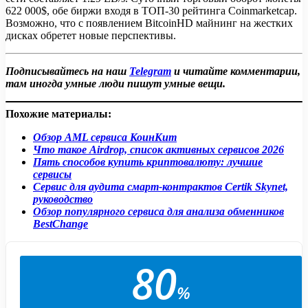
622 000$, обе биржи входя в ТОП-30 рейтинга Coinmarketcap.
Возможно, что с появлением BitcoinHD майнинг на жестких
дисках обретет новые перспективы.
Подписывайтесь на наш
Telegram
и читайте комментарии,
там иногда умные люди пишут умные вещи.
Похожие материалы:
Обзор AML сервиса КоинКит
Что такое Airdrop, список активных сервисов 2026
Пять способов купить криптовалюту: лучшие
сервисы
Сервис для аудита смарт-контрактов Сertik Skynet,
руководство
Обзор популярного сервиса для анализа обменников
BestChange
80
%