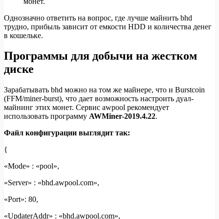
монет.
Однозначно ответить на вопрос, где лучше майнить bhd
трудно, прибыль зависит от емкости HDD и количества денег
в кошельке.
Программы для добычи на жестком
диске
Зарабатывать bhd можно на том же майнере, что и Burstcoin
(FFM/miner-burst), что дает возможность настроить дуал-
майнинг этих монет. Сервис awpool рекомендует
использовать программу
AWMiner-2019.4.22
.
Файл конфигурации выглядит так:
{
«Mode» : «pool»,
«Server» : «bhd.awpool.com»,
«Port»: 80,
«UpdaterAddr» : «bhd.awpool.com»,