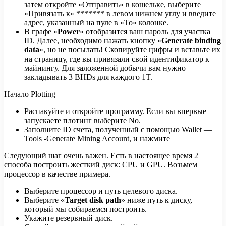
затем откройте «Отправить» в кошельке, выберите
«Привязать к» ******* в левом нижнем углу и введите
адрес, указанный на пуле в «To» колонке.
В графе «
Power
» отобразится ваш пароль для участка
ID. Далее, необходимо нажать кнопку «
Generate binding
data
», но не посылать! Скопируйте цифры и вставьте их
на страницу, где вы привязали свой идентификатор к
майнингу. Для заложенной добычи вам нужно
закладывать 3 BHDs для каждого 1T.
Начало Plotting
Распакуйте и откройте программу. Если вы впервые
запускаете плотинг выберите No.
Заполните ID счета, полученный с помощью Wallet —
Tools -Generate Mining Account, и нажмите
Следующий шаг очень важен. Есть в настоящее время 2
способа построить жесткий диск: CPU и GPU. Возьмем
процессор в качестве примера.
Выберите процессор и путь целевого диска.
Выберите «
Target disk path
» ниже путь к диску,
который мы собираемся построить.
Укажите резервный диск.