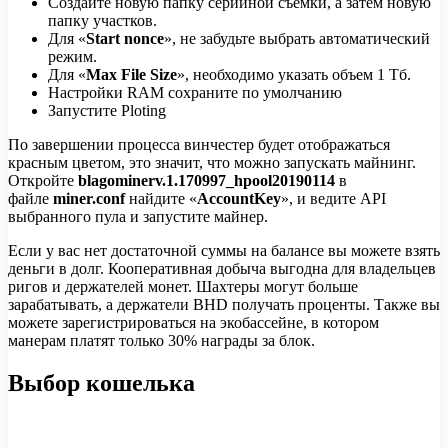
Создайте новую папку серийной съемки, а затем новую
папку участков.
Для «
Start nonce
», не забудьте выбрать автоматический
режим.
Для «
Max File Size
», необходимо указать объем 1 Тб.
Настройки RAM сохраните по умолчанию
Запустите Ploting
По завершении процесса винчестер будет отображаться
красным цветом, это значит, что можно запускать майнинг.
Откройте
blagominerv.1.170997_hpool20190114
в
файле
miner.conf
найдите «
AccountKey
», и ведите API
выбранного пула и запустите майнер.
Если у вас нет достаточной суммы на балансе вы можете взять
деньги в долг. Кооперативная добыча выгодна для владельцев
ригов и держателей монет. Шахтеры могут больше
зарабатывать, а держатели BHD получать проценты. Также вы
можете зарегистрироваться на экобассейне, в котором
манерам платят только 30% награды за блок.
Выбор кошелька