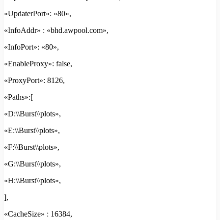
«UpdaterPort»: «80»,
«InfoAddr» : «bhd.awpool.com»,
«InfoPort»: «80»,
«EnableProxy»: false,
«ProxyPort»: 8126,
«Paths»:[
«D:\\Burst\\plots»,
«E:\\Burst\\plots»,
«F:\\Burst\\plots»,
«G:\\Burst\\plots»,
«H:\\Burst\\plots»,
],
«CacheSize» : 16384,