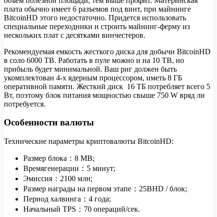
объем полезной площади, тем выше профит. Материнская
плата обычно имеет 6 разъемов под винт, при майнинге
BitcoinHD этого недостаточно. Придется использовать
специальные переходники и строить майнинг-ферму из
нескольких плат с десятками винчестеров.
Рекомендуемая емкость жесткого диска для добычи BitcoinHD
в соло 6000 TB. Работать в пуле можно и на 10 TB, но
прибыль будет минимальной. Ваш риг должен быть
укомплектован 4-х ядерным процессором, иметь 8 ГБ
оперативной памяти. Жесткий диск 16 ТБ потребляет всего 5
Вт, поэтому блок питания мощностью свыше 750 W вряд ли
потребуется.
Особенности валюты
Технические параметры криптовалюты BitcoinHD:
Размер блока：8 MB;
Времягенерации：5 минут;
Эмиссия：2100 млн;
Размер награды на первом этапе：25BHD / блок;
Период халвинга：4 года;
Начальный TPS：70 операций/сек.