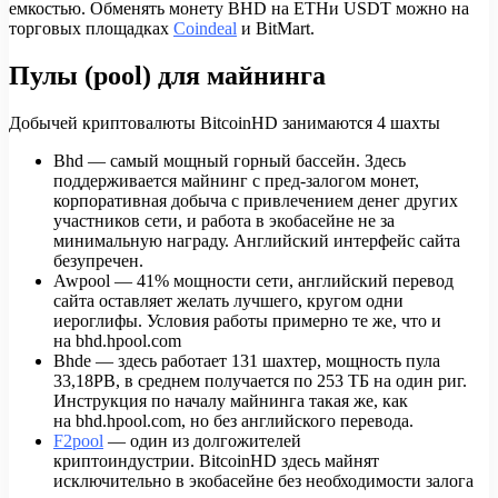
емкостью. Обменять монету BHD на ETHи USDT можно на
торговых площадках
Coindeal
и BitMart.
Пулы (pool) для майнинга
Добычей криптовалюты BitcoinHD занимаются 4 шахты
Bhd — самый мощный горный бассейн. Здесь
поддерживается майнинг c пред-залогом монет,
корпоративная добыча с привлечением денег других
участников сети, и работа в экобасейне не за
минимальную награду. Английский интерфейс сайта
безупречен.
Awpool — 41% мощности сети, английский перевод
сайта оставляет желать лучшего, кругом одни
иероглифы. Условия работы примерно те же, что и
на bhd.hpool.com
Bhde — здесь работает 131 шахтер, мощность пула
33,18PB, в среднем получается по 253 ТБ на один риг.
Инструкция по началу майнинга такая же, как
на bhd.hpool.com, но без английского перевода.
F2pool
— один из долгожителей
криптоиндустрии. BitcoinHD здесь майнят
исключительно в экобасейне без необходимости залога