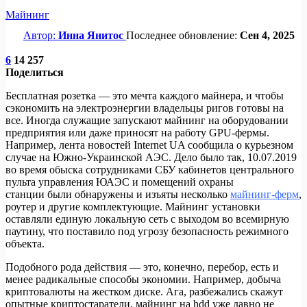
Майнинг
Автор:
Инна Янитос
Последнее обновление:
Сен 4, 2025
6
14 257
Поделиться
Бесплатная розетка — это мечта каждого майнера, и чтобы
сэкономить на электроэнергии владельцы ригов готовы на
все. Иногда служащие запускают майнинг на оборудовании
предприятия или даже приносят на работу GPU-фермы.
Например, лента новостей Internet UA сообщила о курьезном
случае на Южно-Украинской АЭС. Дело было так, 10.07.2019
во время обыска сотрудниками СБУ кабинетов центрального
пульта управления ЮАЭС и помещений охраны
станции были обнаружены и изъяты несколько
майнинг-ферм
,
роутер и другие комплектующие. Майнинг установки
оставляли единую локальную сеть с выходом во всемирную
паутину, что поставило под угрозу безопасность режимного
объекта.
Подобного рода действия — это, конечно, перебор, есть и
менее радикальные способы экономии. Например, добыча
криптовалюты на жестком диске. Ага, разбежались скажут
опытные криптостаратели, майнинг на hdd уже давно не