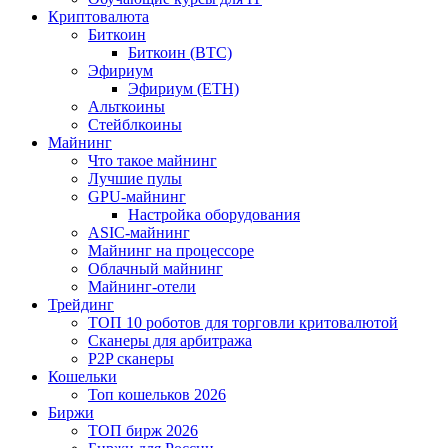
Криптовалюта
Биткоин
Биткоин (BTC)
Эфириум
Эфириум (ETH)
Альткоины
Стейблкоины
Майнинг
Что такое майнинг
Лучшие пулы
GPU-майнинг
Настройка оборудования
ASIC-майнинг
Майнинг на процессоре
Облачный майнинг
Майнинг-отели
Трейдинг
ТОП 10 роботов для торговли критовалютой
Сканеры для арбитража
P2P сканеры
Кошельки
Топ кошельков 2026
Биржи
ТОП бирж 2026