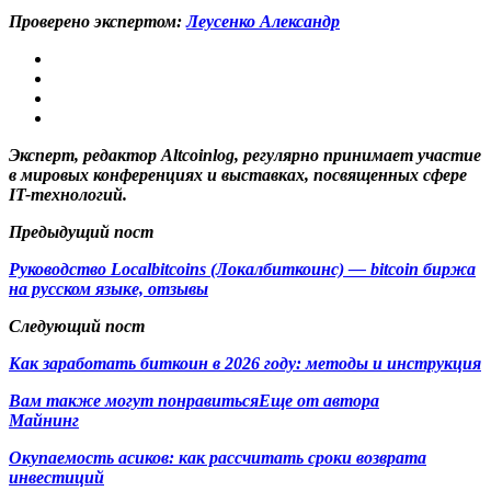
Проверено экспертом:
Леусенко Александр
Эксперт, редактор Altcoinlog, регулярно принимает участие
в мировых конференциях и выставках, посвященных сфере
IT-технологий.
Предыдущий пост
Руководство Localbitcoins (Локалбиткоинс) — bitcoin биржа
на русском языке, отзывы
Следующий пост
Как заработать биткоин в 2026 году: методы и инструкция
Вам также могут понравиться
Еще от автора
Майнинг
Окупаемость асиков: как рассчитать сроки возврата
инвестиций