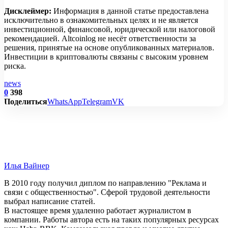
у старых и менее энергоэффективных моделей. Перед
Дисклеймер:
Информация в данной статье предоставлена
покупкой нужно обязательно проверить доходность в
исключительно в ознакомительных целях и не является
калькуляторе майнинга с вашим реальным тарифом.
инвестиционной, финансовой, юридической или налоговой
рекомендацией. Altcoinlog не несёт ответственности за
решения, принятые на основе опубликованных материалов.
Инвестиции в криптовалюты связаны с высоким уровнем
риска.
news
0
398
Поделиться
WhatsApp
Telegram
VK
Илья Вайнер
В 2010 году получил диплом по направлению "Реклама и
связи с общественностью". Сферой трудовой деятельности
выбрал написание статей.
В настоящее время удаленно работает журналистом в
компании. Работы автора есть на таких популярных ресурсах