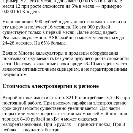
Пример: S21 Pro в месяц 0 добывает 0,00015 БТК в день. В
месяц 12 при росте сложности на 5% в месяц — примерно
0,0001 БТК в день.
Новичок видит 900 рублей в день, делит стоимость асика на
эту цифру и получает 16 месяцев. Но эти 900 рублей
существуют только в первый месяц. Далее доход падает.
Реальная окупаемость ASIC-майнера может увеличиться до
24–26 месяцев. На 65% больше.
Важно: Многие калькуляторы и продавцы оборудования
показывают окупаемость без учёта будущего роста сложности
сети. Поэтому заявленные сроки вроде «8–10 месяцев» часто
являются оптимистичным сценарием, а не гарантированным
результатом.
Стоимость электроэнергии в регионе
Второй по значимости фактор. S21 Pro потребляет 3,5 кВт при
постоянной работе. При высоком тарифе на электроэнергию
срок окупаемости существенно увеличивается. Для части
старых или менее энергоэффективных моделей майнинг при
тарифах 8–10 рублей за кВт·ч может оказаться
малорентабельным. При 5 рублях — приносит доход. При 3
рублях — окупается быстро.