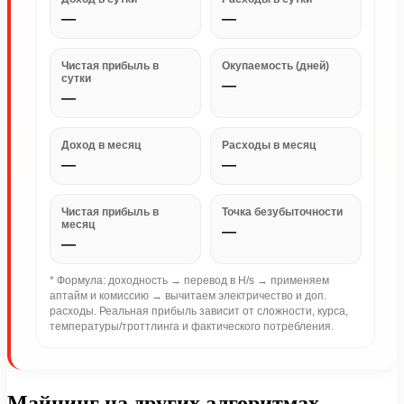
—
—
Чистая прибыль в
Окупаемость (дней)
сутки
—
—
Доход в месяц
Расходы в месяц
—
—
Чистая прибыль в
Точка безубыточности
месяц
—
—
* Формула: доходность → перевод в H/s → применяем
аптайм и комиссию → вычитаем электричество и доп.
расходы. Реальная прибыль зависит от сложности, курса,
температуры/троттлинга и фактического потребления.
Майнинг на других алгоритмах