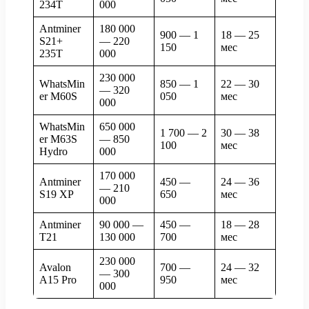
234T
000
Antminer
180 000
900 — 1
18 — 25
S21+
— 220
150
мес
235T
000
230 000
WhatsMin
850 — 1
22 — 30
— 320
er M60S
050
мес
000
WhatsMin
650 000
1 700 — 2
30 — 38
er M63S
— 850
100
мес
Hydro
000
170 000
Antminer
450 —
24 — 36
— 210
S19 XP
650
мес
000
Antminer
90 000 —
450 —
18 — 28
T21
130 000
700
мес
230 000
Avalon
700 —
24 — 32
— 300
A15 Pro
950
мес
000