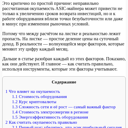
Это критично по простой причине: неправильно
рассчитанная окупаемость ASIC-майнера может привести не
только к увеличению сроков возврата инвестиций, но и к
работе оборудования вблизи точки безубыточности или даже
в минус при изменении рыночных условий.
Потому что между расчётом на листке и реальностью лежит
пропасть. На листке — простое деление цены на суточный
доход. В реальности — волнующейся море факторов, которые
меняют эту цифру каждый месяц.
Дальше в статье разобран каждый из этих факторов. Показано,
как они действуют. И главное — как считать правильно,
используя инструменты, которые эти факторы учитывают.
Содержание
1
Что влияет на окупаемость
1.1
Стоимость оборудования
1.2
Курс криптовалюты
1.3
Сложность сети и её рост — самый важный фактор
1.4
Стоимость электроэнергии в регионе
1.5
Энергоэффективность оборудования
2
Как считать окупаемость правильно
2.1
Первый шаг: убедитесь, что асик прибыльный сегодня