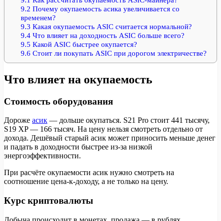
9.2
Почему окупаемость асика увеличивается со
временем?
9.3
Какая окупаемость ASIC считается нормальной?
9.4
Что влияет на доходность ASIC больше всего?
9.5
Какой ASIC быстрее окупается?
9.6
Стоит ли покупать ASIC при дорогом электричестве?
Что влияет на окупаемость
Стоимость оборудования
Дороже
асик
— дольше окупаться. S21 Pro стоит 441 тысячу,
S19 XP — 166 тысяч. На цену нельзя смотреть отдельно от
дохода. Дешёвый старый асик может приносить меньше денег
и падать в доходности быстрее из-за низкой
энергоэффективности.
При расчёте окупаемости асик нужно смотреть на
соотношение цена-к-доходу, а не только на цену.
Курс криптовалюты
Добыча происходит в монетах, продажа — в рублях.