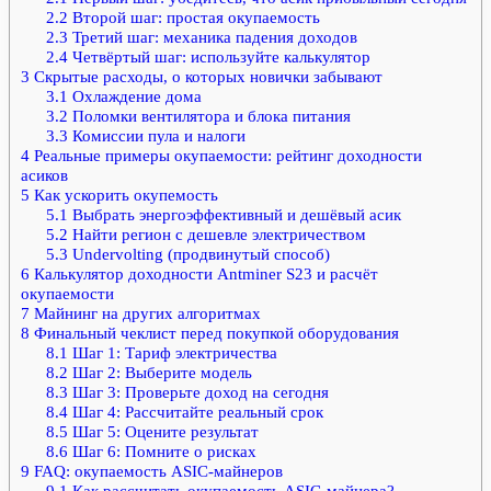
2.2
Второй шаг: простая окупаемость
2.3
Третий шаг: механика падения доходов
2.4
Четвёртый шаг: используйте калькулятор
3
Скрытые расходы, о которых новички забывают
3.1
Охлаждение дома
3.2
Поломки вентилятора и блока питания
3.3
Комиссии пула и налоги
4
Реальные примеры окупаемости: рейтинг доходности
асиков
5
Как ускорить окупемость
5.1
Выбрать энергоэффективный и дешёвый асик
5.2
Найти регион с дешевле электричеством
5.3
Undervolting (продвинутый способ)
6
Калькулятор доходности Antminer S23 и расчёт
окупаемости
7
Майнинг на других алгоритмах
8
Финальный чеклист перед покупкой оборудования
8.1
Шаг 1: Тариф электричества
8.2
Шаг 2: Выберите модель
8.3
Шаг 3: Проверьте доход на сегодня
8.4
Шаг 4: Рассчитайте реальный срок
8.5
Шаг 5: Оцените результат
8.6
Шаг 6: Помните о рисках
9
FAQ: окупаемость ASIC-майнеров
9.1
Как рассчитать окупаемость ASIC-майнера?