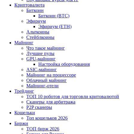
Криптовалюта
Биткоин
Биткоин (BTC)
Эфириум
Эфириум (ETH)
Альткоины
Стейблкоины
Майнинг
Что такое майнинг
Лучшие пулы
GPU-майнинг
Настройка оборудования
ASIC-майнинг
Майнинг на процессоре
Облачный майнинг
Майнинг-отели
Трейдинг
ТОП 10 роботов для торговли критовалютой
Сканеры для арбитража
P2P сканеры
Кошельки
Топ кошельков 2026
Биржи
ТОП бирж 2026