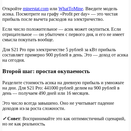
Откройте
minerstat.com
или
WhatToMine
. Введите модель
асика. Посмотрите на графу «Profit per day» — это чистая
прибыль после вычета расходов на электричество.
Если число положительное — асик может окупиться. Если
отрицательное — он убыточен с первого дня, и его не имеет
смысла покупать вообще.
Для S21 Pro при электричестве 5 рублей за кВт прибыль
составляет примерно 900 рублей в день. Это — доход от асика
на сегодня.
Второй шаг: простая окупаемость
Разделите стоимость асика на дневную прибыль и умножьте
на дни. Для S21 Pro: 441000 рублей делим на 900 рублей в
день — получаем 490 дней или 16 месяцев.
Это число всегда завышено. Оно не учитывает падение
доходов из-за роста сложности.
✓
Совет
:
Воспринимайте это как оптимистичный сценарий,
но не как реальность
.