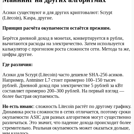
Асики существуют и для других криптовалют: Scrypt
(Litecoin), Kaspa, другие.
Принцип расчёта окупаемости остаётся прежним.
Берётся дневной доход в монетах, конвертируется в рубли,
вычитаются расходы на электричество. Затем используется
калькулятор с прогнозом роста сложности сети. Метода та же,
цифры другие.
Где различия:
Асики для Scrypt (Litecoin) часто дешевле SHA-256 асиков.
Например, Antminer L7 стоит примерно 100–150 тысяч
рублей. Дневной доход при электричестве 5 рублей за кВт
составляет примерно 200–300 рублей. На первый взгляд —
более быстрая окупаемость.
Но есть нюанс
: сложность Litecoin растёт по другому графику.
Динамика роста сложности в сетях отличается, поэтому сроки
окупаемости ASIC для разных алгоритмов могут существенно
различаться. Это значит, что падение дохода происходит более
стремительно. Реальная окупаемость может оказаться дольше,
чем казалось.