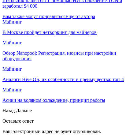
Школьник нашёл баг с помощью ИИ в блокчейне TON и
заработал $4 000
Вам также могут понравиться
Еще от автора
Майнинг
В Москве пройдет нетворкинг для майнеров
Майнинг
Обзор Nanopool: Регистрация, нюансы при настройки
оборудования
Майнинг
Аналоги Hive OS, их особенности и преимущества: топ-4
Майнинг
Асики на водяном охлаждение, принцип работы
Назад
Дальше
Оставьте ответ
Ваш электронный адрес не будет опубликован.