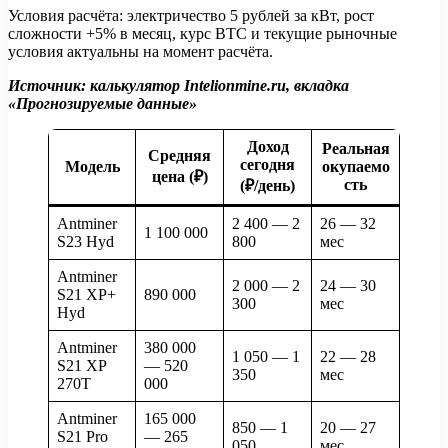
Условия расчёта: электричество 5 рублей за кВт, рост
сложности +5% в месяц, курс BTC и текущие рыночные
условия актуальны на момент расчёта.
Источник: калькулятор Intelionmine.ru, вкладка
«Прогнозируемые данные»
Доход
Реальная
Средняя
сегодня
Модель
окупаемо
цена (₽)
сть
(₽/день)
Antminer
2 400 — 2
26 — 32
1 100 000
S23 Hyd
800
мес
Antminer
2 000 — 2
24 — 30
S21 XP+
890 000
300
мес
Hyd
Antminer
380 000
1 050 — 1
22 — 28
S21 XP
— 520
350
мес
270T
000
Antminer
165 000
850 — 1
20 — 27
S21 Pro
— 265
050
мес