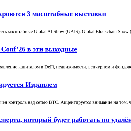
ткроются 3 масштабные выставки
реть масштабные Global AI Show (GAIS), Global Blockchain Show
 Conf’26 в эти выходные
правление капиталом в DeFi, недвижимости, венчурном и фондо
лируется Израилем
ачен контроль над сетью BTC.
Акцентируется внимание на том, 
ерта, который будет работать по удалё