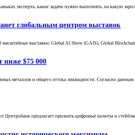
навыках эксперта, какие задачи нужно выполнять, на какую зар
танет глобальным центром выставок
 3 масштабные выставки: Global AI Show (GAIS), Global Blockch
т ниже $75 000
енных металлов и общего оттока ликвидности.
Согласно данным 
лют
Центробанк предлагает признать цифровые валюты и стейбл
достиг исторического максимума