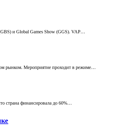
 (GBS) и Global Games Show (GGS).
VAP
…
вом рынком.
Мероприятие проходит в режиме
…
что страна финансировала до 60%
…
нке