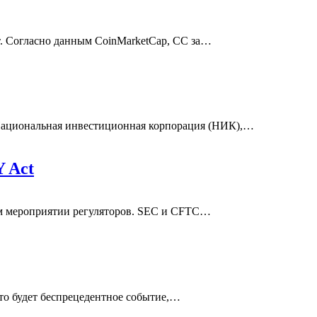
т.
Согласно данным CoinMarketCap, CC за
…
ациональная инвестиционная корпорация (НИК),
…
 Act
м мероприятии регуляторов.
SEC и CFTC
…
то будет беспрецедентное событие,
…