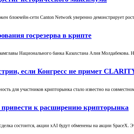
окен блокчейн-сети Canton Network уверенно демонстрирует рос
ования госрезерва в крипте
замглавы Национального банка Казахстана Алия Молдабекова.
Н
стрии, если Конгресс не примет CLARITY
ность для участников крипторынка стало известно на совместно
 привести к расширению крипторынка
сделка состоится, акции xAI будут обменены на акции SpaceX.
Э