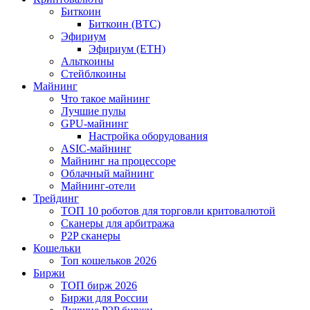
Биткоин
Биткоин (BTC)
Эфириум
Эфириум (ETH)
Альткоины
Стейблкоины
Майнинг
Что такое майнинг
Лучшие пулы
GPU-майнинг
Настройка оборудования
ASIC-майнинг
Майнинг на процессоре
Облачный майнинг
Майнинг-отели
Трейдинг
ТОП 10 роботов для торговли критовалютой
Сканеры для арбитража
P2P сканеры
Кошельки
Топ кошельков 2026
Биржи
ТОП бирж 2026
Биржи для России