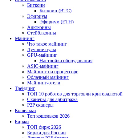
Биткоин
Биткоин (BTC)
Эфириум
Эфириум (ETH)
Альткоины
Стейблкоины
Майнинг
Что такое майнинг
Лучшие пулы
GPU-майнинг
Настройка оборудования
ASIC-майнинг
Майнинг на процессоре
Облачный майнинг
Майнинг-отели
Трейдинг
ТОП 10 роботов для торговли критовалютой
Сканеры для арбитража
P2P сканеры
Кошельки
Топ кошельков 2026
Биржи
ТОП бирж 2026
Биржи для России