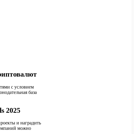
риптовалют
тями с условием
конодательная база
s 2025
проекты и наградить
компаний можно