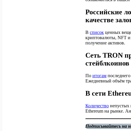
Российские л
качестве зало
В
список
ценных вещей
криптовалюты, NFT и 
получение активов.
Сеть TRON пр
стейблкоинов
По
итогам
последнего
Ежедневный объём тран
В сети Ether
Количество
непустых к
Ethereum на рынке. А
Подписывайтесь на 