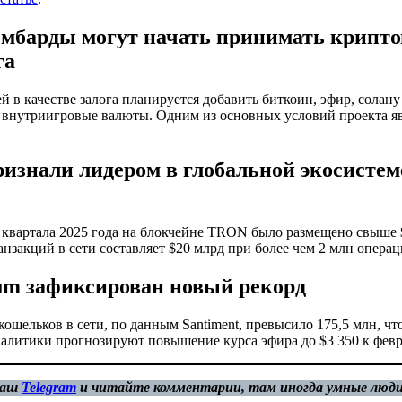
омбарды могут начать принимать крипто
га
 в качестве залога планируется добавить биткоин, эфир, солану
внутриигровые валюты. Одним из основных условий проекта яв
изнали лидером в глобальной экосистем
 квартала 2025 года на блокчейне TRON было размещено свыше 
закций в сети составляет $20 млрд при более чем 2 млн операц
eum зафиксирован новый рекорд
ошельков в сети, по данным Santiment, превысило 175,5 млн, чт
налитики прогнозируют повышение курса эфира до $3 350 к февр
наш
Telegram
и читайте комментарии, там иногда умные люд