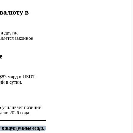
валюту в
 и другие
ляется законное
е
$83 млрд в USDT.
ий в сутки.
о усиливает позиции
алю 2026 года.
и пишут умные вещи.