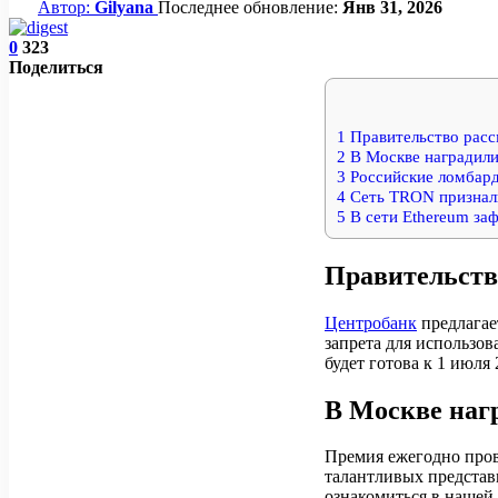
Автор:
Gilyana
Последнее обновление:
Янв 31, 2026
0
323
Поделиться
1
Правительство расс
2
В Москве наградили
3
Российские ломбард
4
Сеть TRON признали
5
В сети Ethereum за
Правительств
Центробанк
предлагае
запрета для использов
будет готова к 1 июля 
В Москве нагр
Премия ежегодно пров
талантливых представ
ознакомиться в нашей