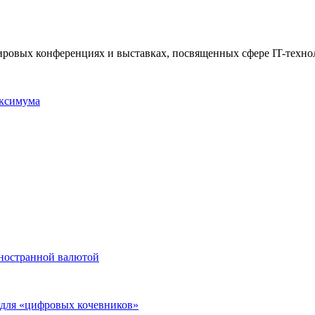
 мировых конференциях и выставках, посвященных сфере IT-техно
аксимума
иностранной валютой
а для «цифровых кочевников»