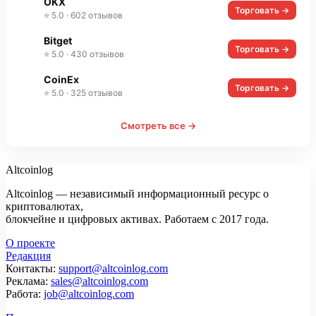
OKX
Торговать →
⭐ 5.0 · 602 отзывов
Bitget
Торговать →
⭐ 5.0 · 430 отзывов
CoinEx
Торговать →
⭐ 5.0 · 325 отзывов
Смотреть все →
Altcoinlog
Altcoinlog — независимый информационный ресурс о
криптовалютах,
блокчейне и цифровых активах. Работаем с 2017 года.
О проекте
Редакция
Контакты:
support@altcoinlog.com
Реклама:
sales@altcoinlog.com
Работа:
job@altcoinlog.com