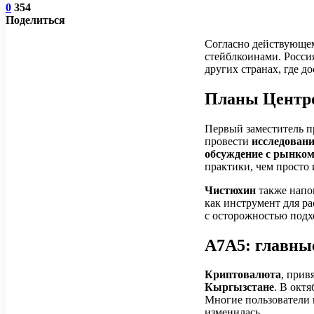
0
354
Поделиться
Согласно действующем
стейблкоинами. Россия
других странах, где д
Планы Центр
Первый заместитель 
провести
исследовани
обсуждение с рынко
практики, чем просто 
Чистюхин
также напо
как инструмент для ра
с осторожностью подхо
А7А5: главные
Криптовалюта
, прив
Кыргызстане
. В октя
Многие пользователи 
изменилась.