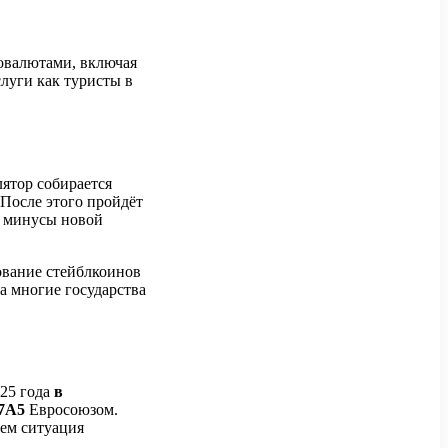
товалютами, включая
слуги как туристы в
лятор собирается
 После этого пройдёт
и минусы новой
ование стейблкоинов
ка многие государства
025 года
в
7А5
Евросоюзом.
нем ситуация