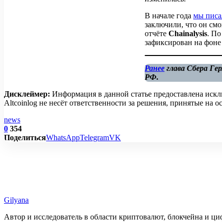
В начале года
мы писа
заключили, что он см
отчёте
Chainalysis
. П
зафиксирован на фоне
Ранее
глава Сбера Гер
РФ.
Дисклеймер:
Информация в данной статье предоставлена искл
Altcoinlog не несёт ответственности за решения, принятые на
news
0
354
Поделиться
WhatsApp
Telegram
VK
Gilyana
Автор и исследователь в области криптовалют, блокчейна и ц