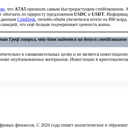
ли
, что
А7А5
признали самым быстрорастущим стейблкоином.
ог обогнать по приросту предложения
USDC
и
USDT
. Информац
о данным
CoinDesk
, ончейн-объём увеличился почти на $90 млрд.
 санкций, что ещё больше подчеркивает ценность коина.
ман Греф говорил, что банк надеется на допуск стейблкоинов
ючительно в ознакомительных целях и не является инвестицион
 основе опубликованных материалов. Инвестиции в криптовалюты
ифровых финансов. С 2020 года пишет аналитические и образова