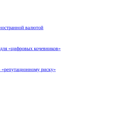
иностранной валютой
а для «цифровых кочевников»
о «репутационному риску»