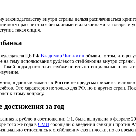
у законодательству внутри страны нельзя расплачиваться крип
не могут рассчитаться биткоинами и альткоинами за товары и у
оступна такая опция.
обанка
председателя ЦБ РФ
Владимир Чистюхин
объявил о том, что регу
е
на тему использования рублёвого стейблкоина внутри страны.
м
. Такой подход позволит глубже понять потенциальные плюсы 
изучение.
мнил, в данный момент
в России
не предусматривается использ
счётов. Это характерно не только для РФ, но и других стран. По
дят к этому вопросу.
 достижения за год
язанная к рублю в соотношении 1:1, была выпущена в феврале 2
бре того же года в
СМИ
сообщали о введении санкций против
А
изначально относились к стейблкоину скептически, но со време