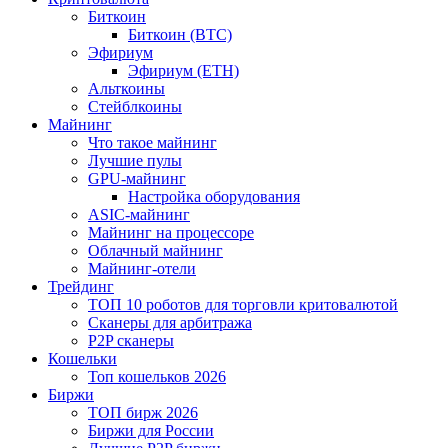
Биткоин
Биткоин (BTC)
Эфириум
Эфириум (ETH)
Альткоины
Стейблкоины
Майнинг
Что такое майнинг
Лучшие пулы
GPU-майнинг
Настройка оборудования
ASIC-майнинг
Майнинг на процессоре
Облачный майнинг
Майнинг-отели
Трейдинг
ТОП 10 роботов для торговли критовалютой
Сканеры для арбитража
P2P сканеры
Кошельки
Топ кошельков 2026
Биржи
ТОП бирж 2026
Биржи для России