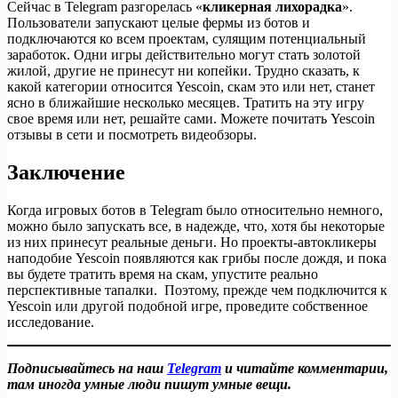
Сейчас в Telegram разгорелась «
кликерная лихорадка
».
Пользователи запускают целые фермы из ботов и
подключаются ко всем проектам, сулящим потенциальный
заработок. Одни игры действительно могут стать золотой
жилой, другие не принесут ни копейки. Трудно сказать, к
какой категории относится Yescoin, скам это или нет, станет
ясно в ближайшие несколько месяцев. Тратить на эту игру
свое время или нет, решайте сами. Можете почитать Yescoin
отзывы в сети и посмотреть видеобзоры.
Заключение
Когда игровых ботов в Telegram было относительно немного,
можно было запускать все, в надежде, что, хотя бы некоторые
из них принесут реальные деньги. Но проекты-автокликеры
наподобие Yescoin появляются как грибы после дождя, и пока
вы будете тратить время на скам, упустите реально
перспективные тапалки. Поэтому, прежде чем подключится к
Yescoin или другой подобной игре, проведите собственное
исследование.
Подписывайтесь на наш
Telegram
и читайте комментарии,
там иногда умные люди пишут умные вещи.