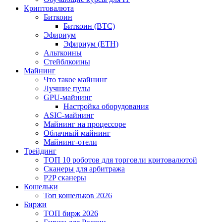
Криптовалюта
Биткоин
Биткоин (BTC)
Эфириум
Эфириум (ETH)
Альткоины
Стейблкоины
Майнинг
Что такое майнинг
Лучшие пулы
GPU-майнинг
Настройка оборудования
ASIC-майнинг
Майнинг на процессоре
Облачный майнинг
Майнинг-отели
Трейдинг
ТОП 10 роботов для торговли критовалютой
Сканеры для арбитража
P2P сканеры
Кошельки
Топ кошельков 2026
Биржи
ТОП бирж 2026