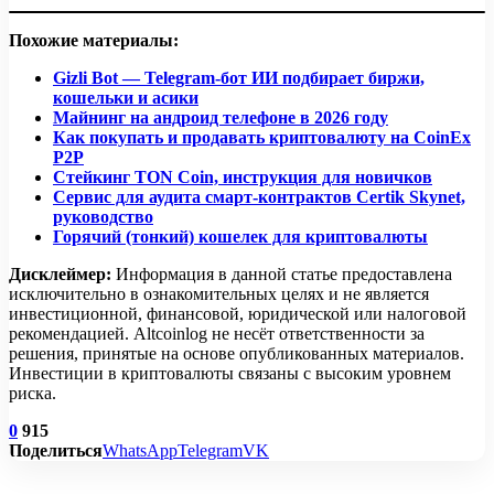
Похожие материалы:
Gizli Bot — Telegram-бот ИИ подбирает биржи,
кошельки и асики
Майнинг на андроид телефоне в 2026 году
Как покупать и продавать криптовалюту на CoinEx
P2P
Стейкинг TON Coin, инструкция для новичков
Сервис для аудита смарт-контрактов Сertik Skynet,
руководство
Горячий (тонкий) кошелек для криптовалюты
Дисклеймер:
Информация в данной статье предоставлена
исключительно в ознакомительных целях и не является
инвестиционной, финансовой, юридической или налоговой
рекомендацией. Altcoinlog не несёт ответственности за
решения, принятые на основе опубликованных материалов.
Инвестиции в криптовалюты связаны с высоким уровнем
риска.
0
915
Поделиться
WhatsApp
Telegram
VK