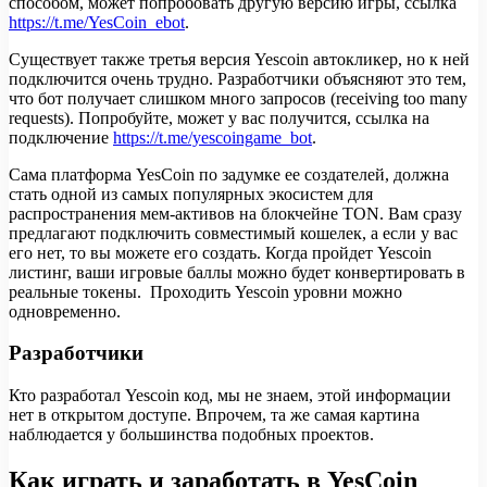
способом, может попробовать другую версию игры, ссылка
https://t.me/YesCoin_ebot
.
Существует также третья версия Yescoin автокликер, но к ней
подключится очень трудно. Разработчики объясняют это тем,
что бот получает слишком много запросов (receiving too many
requests). Попробуйте, может у вас получится, ссылка на
подключение
https://t.me/yescoingame_bot
.
Сама платформа YesCoin по задумке ее создателей, должна
стать одной из самых популярных экосистем для
распространения мем-активов на блокчейне TON. Вам сразу
предлагают подключить совместимый кошелек, а если у вас
его нет, то вы можете его создать. Когда пройдет Yescoin
листинг, ваши игровые баллы можно будет конвертировать в
реальные токены. Проходить Yescoin уровни можно
одновременно.
Разработчики
Кто разработал Yescoin код, мы не знаем, этой информации
нет в открытом доступе. Впрочем, та же самая картина
наблюдается у большинства подобных проектов.
Как играть и заработать в YesCoin