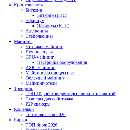
Криптовалюта
Биткоин
Биткоин (BTC)
Эфириум
Эфириум (ETH)
Альткоины
Стейблкоины
Майнинг
Что такое майнинг
Лучшие пулы
GPU-майнинг
Настройка оборудования
ASIC-майнинг
Майнинг на процессоре
Облачный майнинг
Майнинг-отели
Трейдинг
ТОП 10 роботов для торговли критовалютой
Сканеры для арбитража
P2P сканеры
Кошельки
Топ кошельков 2026
Биржи
ТОП бирж 2026