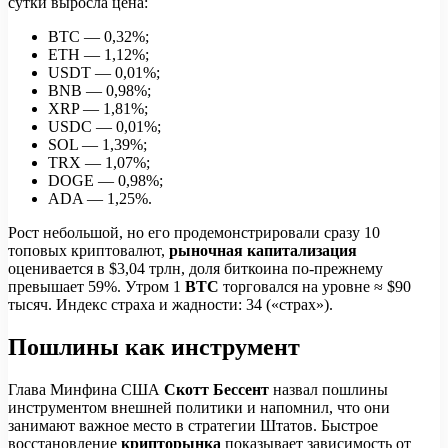
сутки выросла цена:
BTC — 0,32%;
ETH — 1,12%;
USDT — 0,01%;
BNB — 0,98%;
XRP — 1,81%;
USDC — 0,01%;
SOL — 1,39%;
TRX — 1,07%;
DOGE — 0,98%;
ADA — 1,25%.
Рост небольшой, но его продемонстрировали сразу 10
топовых криптовалют,
рыночная капитализация
оценивается в $3,04 трлн, доля биткоина по-прежнему
превышает 59%. Утром 1
BTC
торговался на уровне ≈ $90
тысяч. Индекс страха и жадности: 34 («страх»).
Пошлины как инструмент
Глава Минфина США
Скотт Бессент
назвал пошлины
инструментом внешней политики и напомнил, что они
занимают важное место в стратегии Штатов. Быстрое
восстановление
крипторынка
показывает зависимость от