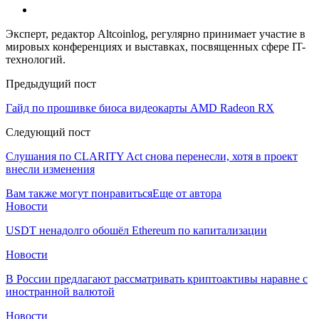
Эксперт, редактор Altcoinlog, регулярно принимает участие в
мировых конференциях и выставках, посвященных сфере IT-
технологий.
Предыдущий пост
Гайд по прошивке биоса видеокарты AMD Radeon RX
Следующий пост
Слушания по CLARITY Act снова перенесли, хотя в проект
внесли изменения
Вам также могут понравиться
Еще от автора
Новости
USDT ненадолго обошёл Ethereum по капитализации
Новости
В России предлагают рассматривать криптоактивы наравне с
иностранной валютой
Новости