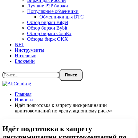
Биржи для России
Лучшие P2P биржи
Популярные обменники
Обменники для BTC
Обзор биржи Bitget
Обзор биржи Bybit
Обзор биржи CoinEx
Обзоры бирж OKX
NFT
Инструменты
Интервью
Блокчейн
Главная
Новости
Идёт подготовка к запрету дискриминации
криптокомпаний по «репутационному риску»
Идёт подготовка к запрету
дискриминации криптокомпаний по