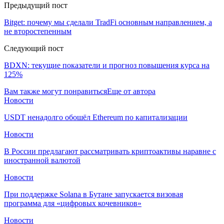
Предыдущий пост
Bitget: почему мы сделали TradFi основным направлением, а
не второстепенным
Следующий пост
BDXN: текущие показатели и прогноз повышения курса на
125%
Вам также могут понравиться
Еще от автора
Новости
USDT ненадолго обошёл Ethereum по капитализации
Новости
В России предлагают рассматривать криптоактивы наравне с
иностранной валютой
Новости
При поддержке Solana в Бутане запускается визовая
программа для «цифровых кочевников»
Новости