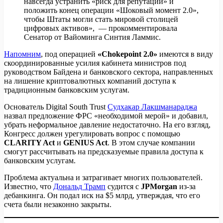
навсегда устранить «риск для репутации» и
положить конец операции «Шоковый момент 2.0»,
чтобы Штаты могли стать мировой столицей
цифровых активов», — прокомментировала
Сенатор от Вайоминга Синтия Ламмис.
Напомним
, под операцией
«Chokepoint 2.0»
имеются в виду
скоординированные усилия кабинета министров под
руководством Байдена и банковского сектора, направленных
на лишение криптовалютных компаний доступа к
традиционным банковским услугам.
Основатель Digital South Trust
Судхакар Лакшманараджа
назвал предложение ФРС «необходимой мерой» и добавил,
убрать неформальное давление недостаточно. На его взгляд,
Конгресс должен урегулировать вопрос с помощью
CLARITY Act
и
GENIUS Act
. В этом случае компании
смогут рассчитывать на предсказуемые правила доступа к
банковским услугам.
Проблема актуальна и затрагивает многих пользователей.
Известно, что
Дональд Трамп
судится с
JPMorgan
из-за
дебанкинга. Он подал иск на $5 млрд, утверждая, что его
счета были незаконно закрыты.