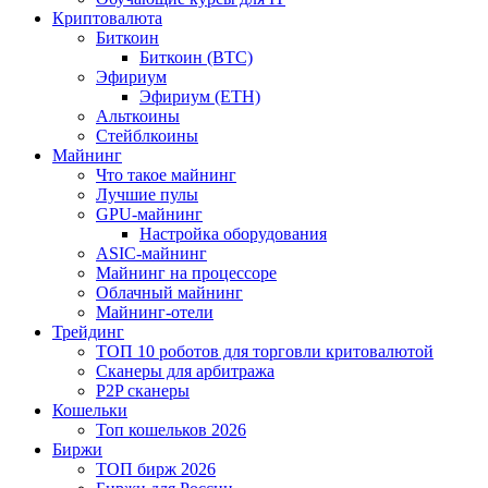
Криптовалюта
Биткоин
Биткоин (BTC)
Эфириум
Эфириум (ETH)
Альткоины
Стейблкоины
Майнинг
Что такое майнинг
Лучшие пулы
GPU-майнинг
Настройка оборудования
ASIC-майнинг
Майнинг на процессоре
Облачный майнинг
Майнинг-отели
Трейдинг
ТОП 10 роботов для торговли критовалютой
Сканеры для арбитража
P2P сканеры
Кошельки
Топ кошельков 2026
Биржи
ТОП бирж 2026