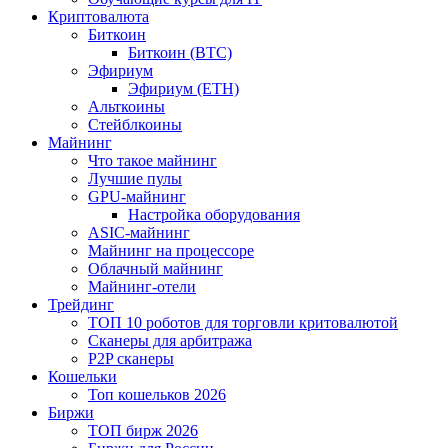
Криптовалюта
Биткоин
Биткоин (BTC)
Эфириум
Эфириум (ETH)
Альткоины
Стейблкоины
Майнинг
Что такое майнинг
Лучшие пулы
GPU-майнинг
Настройка оборудования
ASIC-майнинг
Майнинг на процессоре
Облачный майнинг
Майнинг-отели
Трейдинг
ТОП 10 роботов для торговли критовалютой
Сканеры для арбитража
P2P сканеры
Кошельки
Топ кошельков 2026
Биржи
ТОП бирж 2026