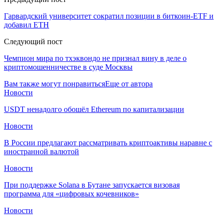
Гарвардский университет сократил позиции в биткоин-ETF и
добавил ETH
Следующий пост
Чемпион мира по тхэквондо не признал вину в деле о
криптомошенничестве в суде Москвы
Вам также могут понравиться
Еще от автора
Новости
USDT ненадолго обошёл Ethereum по капитализации
Новости
В России предлагают рассматривать криптоактивы наравне с
иностранной валютой
Новости
При поддержке Solana в Бутане запускается визовая
программа для «цифровых кочевников»
Новости