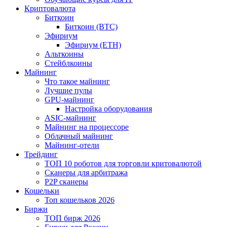
Криптовалюта
Биткоин
Биткоин (BTC)
Эфириум
Эфириум (ETH)
Альткоины
Стейблкоины
Майнинг
Что такое майнинг
Лучшие пулы
GPU-майнинг
Настройка оборудования
ASIC-майнинг
Майнинг на процессоре
Облачный майнинг
Майнинг-отели
Трейдинг
ТОП 10 роботов для торговли критовалютой
Сканеры для арбитража
P2P сканеры
Кошельки
Топ кошельков 2026
Биржи
ТОП бирж 2026