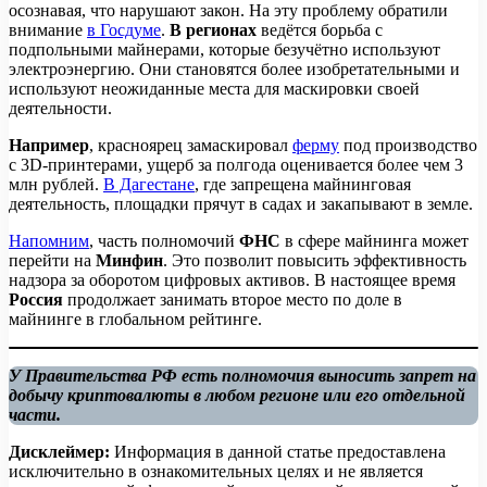
осознавая, что нарушают закон. На эту проблему обратили
внимание
в Госдуме
.
В регионах
ведётся борьба с
подпольными майнерами, которые безучётно используют
электроэнергию. Они становятся более изобретательными и
используют неожиданные места для маскировки своей
деятельности.
Например
, красноярец замаскировал
ферму
под производство
с 3D-принтерами, ущерб за полгода оценивается более чем 3
млн рублей.
В Дагестане
, где запрещена майнинговая
деятельность, площадки прячут в садах и закапывают в земле.
Напомним
, часть полномочий
ФНС
в сфере майнинга может
перейти на
Минфин
. Это позволит повысить эффективность
надзора за оборотом цифровых активов. В настоящее время
Россия
продолжает занимать второе место по доле в
майнинге в глобальном рейтинге.
У Правительства РФ есть полномочия выносить запрет на
добычу криптовалюты в любом регионе или его отдельной
части.
Дисклеймер:
Информация в данной статье предоставлена
исключительно в ознакомительных целях и не является