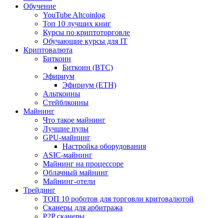
Обучение
YouTube Altcoinlog
Топ 10 лучших книг
Курсы по криптоторговле
Обучающие курсы для IT
Криптовалюта
Биткоин
Биткоин (BTC)
Эфириум
Эфириум (ETH)
Альткоины
Стейблкоины
Майнинг
Что такое майнинг
Лучшие пулы
GPU-майнинг
Настройка оборудования
ASIC-майнинг
Майнинг на процессоре
Облачный майнинг
Майнинг-отели
Трейдинг
ТОП 10 роботов для торговли критовалютой
Сканеры для арбитража
P2P сканеры