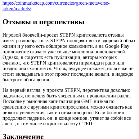
https://coinmarketcap.com/currencies/green-metaverse-
token/markets/
.
Отзывы и перспективы
Игровой блокчейн-проект STEPN криптовалюта отзывы
имеет разнообразные. STEPN поощряет вести здоровый образ
жизни и у него есть обширное комьюнити, а на Google Play
приложение скачало уже свыше миллиона пользователей.
Однако, в соцсетях есть публикации, авторы которых
считают, что STEPN криптовалюта пирамида и рано или
поздно она схлопнется. Что ж, будущее покажет, но все же не
стоит вкладывать в этот проект последние деньги, в надежде
быстрого обогащения.
На первый взгляд, у проекта STEPN, перспектива довольно
радужная, но нельзя быть уверенным в продолжении ралли.
Поскольку рыночная капитализация GMT низкая по
сравнению с другими криптопроектами, можно ожидать как
резкого увеличения, так и снижения цены. Если биткоин
продолжит падение, он, в конце концов, утянет за собой все
альты, в том числе и криптовалюту СТЕП.
Заключение