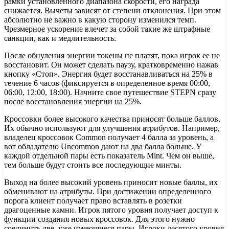
рамки установленного диапазона скорости, его награда
снижается. Вычеты зависят от степени отклонения. При этом
абсолютно не важно в какую сторону изменился темп.
Чрезмерное ускорение влечет за собой такие же штрафные
санкции, как и медлительность.
После обнуления энергии токены не платят, пока игрок ее не
восстановит. Он может сделать паузу, кратковременно нажав
кнопку «Стоп». Энергия будет восстанавливаться на 25% в
течение 6 часов (фиксируется в определенное время 00:00,
06:00, 12:00, 18:00). Начните свое путешествие STEPN сразу
после восстановления энергии на 25%.
Кроссовки более высокого качества приносят больше баллов.
Их обычно используют для улучшения атрибутов. Например,
владелец кроссовок Common получает 4 балла за уровень, а
вот обладателю Uncommon дают на два балла больше. У
каждой отдельной пары есть показатель Mint. Чем он выше,
тем больше будут стоить все последующие минты.
Выход на более высокий уровень приносит новые баллы, их
обменивают на атрибуты. При достижении определенного
порога клиент получает право вставлять в розетки
драгоценные камни. Игрок пятого уровня получает доступ к
функции создания новых кроссовок. Для этого нужно
соединить две, уже имеющиеся пары. Игроки десятого уровня