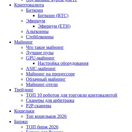
Криптовалюта
Биткоин
Биткоин (BTC)
Эфириум
Эфириум (ETH)
Альткоины
Стейблкоины
Майнинг
Что такое майнинг
Лучшие пулы
GPU-майнинг
Настройка оборудования
ASIC-майнинг
Майнинг на процессоре
Облачный майнинг
Майнинг-отели
Трейдинг
ТОП 10 роботов для торговли критовалютой
Сканеры для арбитража
P2P сканеры
Кошельки
Топ кошельков 2026
Биржи
ТОП бирж 2026