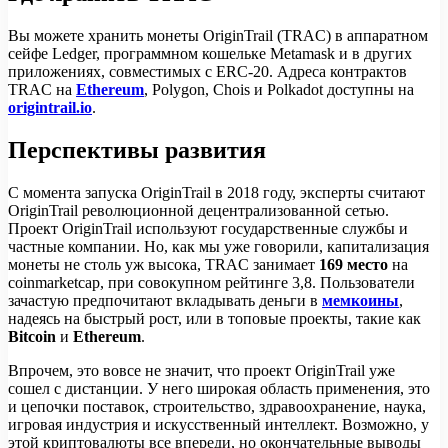
Вы можете хранить монеты OriginTrail (TRAC) в аппаратном
сейфе Ledger, программном кошельке Metamask и в других
приложениях, совместимых с ERC-20. Адреса контрактов
TRAC на
Ethereum
, Polygon, Chois и Polkadot доступны на
origintrail.io
.
Перспективы развития
С момента запуска OriginTrail в 2018 году, эксперты считают
OriginTrail революционной децентрализованной сетью.
Проект OriginTrail используют государственные службы и
частные компании. Но, как мы уже говорили, капитализация
монеты не столь уж высока, TRAC занимает
169 место
на
coinmarketcap, при совокупном рейтинге 3,8. Пользователи
зачастую предпочитают вкладывать деньги в
мемкоины
,
надеясь на быстрый рост, или в топовые проекты, такие как
Bitcoin
и
Ethereum
.
Впрочем, это вовсе не значит, что проект OriginTrail уже
сошел с дистанции. У него широкая область применения, это
и цепочки поставок, строительство, здравоохранение, наука,
игровая индустрия и искусственный интеллект. Возможно, у
этой криптовалюты все впереди, но окончательные выводы