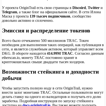
У проекта OriginTrail есть свои страницы в
Discoird
,
Twitter
и
Telegram
, а также блог на официальном сайте. В сети Илона
Маска у проекта
139 тысяч подписчиков
, сообщество
довольно активно и сплоченно.
Эмиссия и распределение токенов
Всего было отчеканено 500 миллионов TRAC. Токен
необходим для выполнения таких операций, как публикация в
сети, и является служебным активом, который управляет всем
DKG. В обороте находится
414.99M TRAC
. Согласно данным
etherscan.io, монету TRAC постоянно хранят в
криптокошельках свыше двадцати тысяч холдеров.
Возможности стейкинга и доходности
добычи
Чтобы запустить полную ноду в сети OriginTrail, нужно
внести залог монетами TRAC. Остальные пользователи могут
делать ставку на одного из валидаторов и получать его долю
заработка. Подробная инструкция по запуску стейкинга
доступна на
docs.origintrail.io
. Вы также можете получать