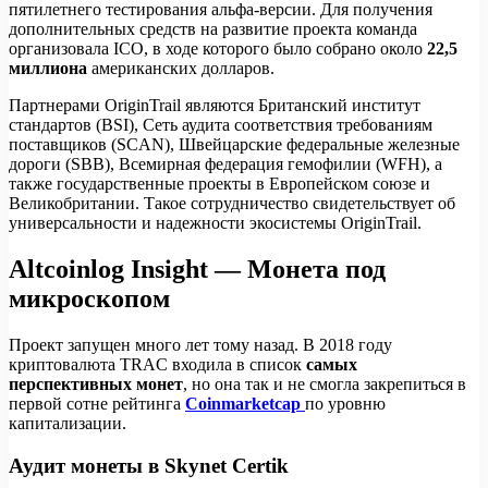
пятилетнего тестирования альфа-версии. Для получения
дополнительных средств на развитие проекта команда
организовала ICO, в ходе которого было собрано около
22,5
миллиона
американских долларов.
Партнерами OriginTrail являются Британский институт
стандартов (BSI), Сеть аудита соответствия требованиям
поставщиков (SCAN), Швейцарские федеральные железные
дороги (SBB), Всемирная федерация гемофилии (WFH), а
также государственные проекты в Европейском союзе и
Великобритании. Такое сотрудничество свидетельствует об
универсальности и надежности экосистемы OriginTrail.
Altcoinlog Insight — Монета под
микроскопом
Проект запущен много лет тому назад. В 2018 году
криптовалюта TRAC входила в список
самых
перспективных монет
, но она так и не смогла закрепиться в
первой сотне рейтинга
Coinmarketcap
по уровню
капитализации.
Аудит монеты в Skynet Certik