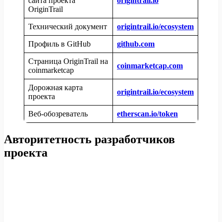
сайта проекта
origintrail.io
OriginTrail
Технический документ
origintrail.io/ecosystem
Профиль в GitHub
github.com
Страница OriginTrail на
coinmarketcap.com
coinmarketcap
Дорожная карта
origintrail.io/ecosystem
проекта
Веб-обозреватель
etherscan.io/token
Авторитетность разработчиков
проекта