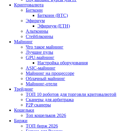
Криптовалюта
Биткоин
Биткоин (BTC)
Эфириум
Эфириум (ETH)
Альткоины
Стейблкоины
Майнинг
Что такое майнинг
Лучшие пулы
GPU-майнинг
Настройка оборудования
ASIC-майнинг
Майнинг на процессоре
Облачный майнинг
Майнинг-отели
Трейдинг
ТОП 10 роботов для торговли критовалютой
Сканеры для арбитража
P2P сканеры
Кошельки
Топ кошельков 2026
Биржи
ТОП бирж 2026