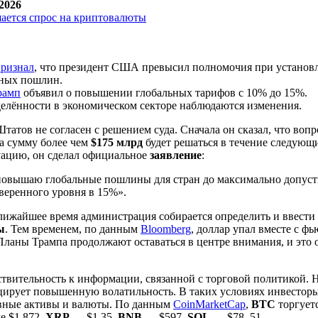
2026
ризнал
, что президент США превысил полномочия при установ
ных пошлин.
рамп
объявил о повышении глобальных тарифов с 10% до 15%.
елённости в экономическом секторе наблюдаются изменения.
атов не согласен с решением суда. Сначала он сказал, что вопр
а сумму более чем
$175 млрд
будет решаться в течение следующи
уацию, он сделал официальное
заявление
:
повышаю глобальные пошлины для стран до максимально допуст
веренного уровня в 15%».
ближайшее время администрация собирается определить и ввести
ы
. Тем временем, по данным
Bloomberg
, доллар упал вместе с ф
Планы Трампа продолжают оставаться в центре внимания, и это
твительность к информации, связанной с торговой политикой. 
цирует повышенную волатильность. В таких условиях инвестор
вные активы и валюты. По данным
CoinMarketCap
,
BTC
торгуетс
е $1,872,
XRP
— $1,35,
BNB
— $597,
SOL
— $78, 51.