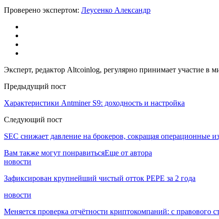
Проверено экспертом:
Леусенко Александр
Эксперт, редактор Altcoinlog, регулярно принимает участие в
Предыдущий пост
Характеристики Antminer S9: доходность и настройка
Следующий пост
SEC снижает давление на брокеров, сокращая операционные и
Вам также могут понравиться
Еще от автора
новости
Зафиксирован крупнейший чистый отток PEPE за 2 года
новости
Меняется проверка отчётности криптокомпаний: с правового с