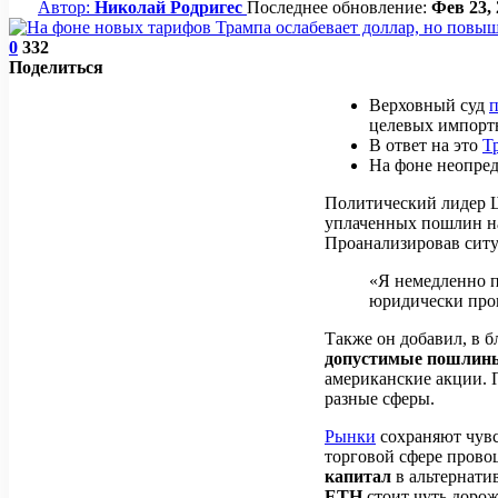
Автор:
Николай Родригес
Последнее обновление:
Фев 23, 
0
332
Поделиться
Верховный суд
п
целевых импорт
В ответ на это
Т
На фоне неопред
Политический лидер Шт
уплаченных пошлин н
Проанализировав сит
«Я немедленно 
юридически про
Также он добавил, в 
допустимые пошлин
американские акции. 
разные сферы.
Рынки
сохраняют чувс
торговой сфере прово
капитал
в альтернати
ETH
стоит чуть дорож