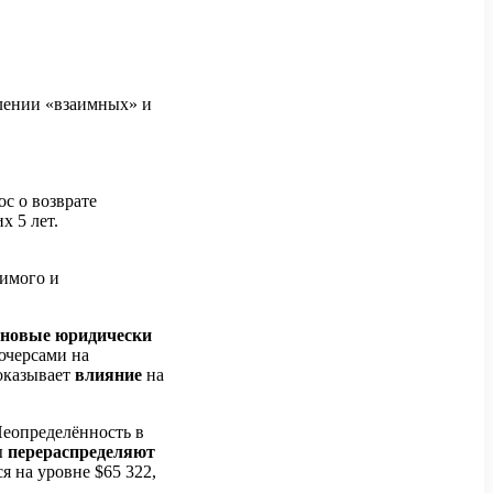
лении «взаимных» и
ос о возврате
х 5 лет.
имого и
новые юридически
ьючерсами на
 оказывает
влияние
на
Неопределённость в
ы
перераспределяют
я на уровне $65 322,