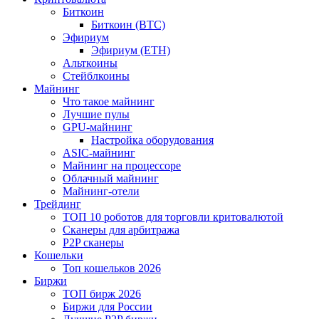
Биткоин
Биткоин (BTC)
Эфириум
Эфириум (ETH)
Альткоины
Стейблкоины
Майнинг
Что такое майнинг
Лучшие пулы
GPU-майнинг
Настройка оборудования
ASIC-майнинг
Майнинг на процессоре
Облачный майнинг
Майнинг-отели
Трейдинг
ТОП 10 роботов для торговли критовалютой
Сканеры для арбитража
P2P сканеры
Кошельки
Топ кошельков 2026
Биржи
ТОП бирж 2026
Биржи для России