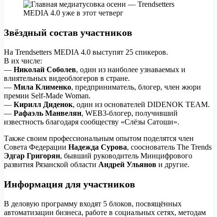
Звёздный состав участников
На Trendsetters MEDIA 4.0 выступят 25 спикеров.
В их числе:
—
Николай Соболев
, один из наиболее узнаваемых и
влиятельных видеоблогеров в стране.
—
Мила Клименко
, предприниматель, блогер, член жюри
премии Self-Made Woman.
—
Кирилл Диденок
, один из основателей DIDENOK TEAM.
—
Рафаэль Манвелян
, WEB3-блогер, получивший
известность благодаря сообществу «Слёзы Сатоши».
Также своим профессиональным опытом поделятся член
Совета Федерации
Надежда Сурова
, сооснователь The Trends
Эдгар Григорян
, бывший руководитель Минцифрового
развития Рязанской области
Андрей Ульянов
и другие.
Информация для участников
В деловую программу входят 5 блоков, посвящённых
автоматизации бизнеса, работе в социальных сетях, методам