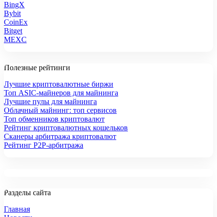
BingX
Bybit
CoinEx
Bitget
MEXC
Полезные рейтинги
Лучшие криптовалютные биржи
Топ ASIC-майнеров для майнинга
Лучшие пулы для майнинга
Облачный майнинг: топ сервисов
Топ обменников криптовалют
Рейтинг криптовалютных кошельков
Сканеры арбитража криптовалют
Рейтинг P2P-арбитража
Разделы сайта
Главная