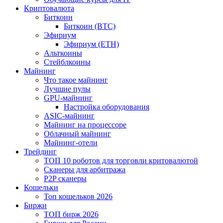
Криптовалюта
Биткоин
Биткоин (BTC)
Эфириум
Эфириум (ETH)
Альткоины
Стейблкоины
Майнинг
Что такое майнинг
Лучшие пулы
GPU-майнинг
Настройка оборудования
ASIC-майнинг
Майнинг на процессоре
Облачный майнинг
Майнинг-отели
Трейдинг
ТОП 10 роботов для торговли критовалютой
Сканеры для арбитража
P2P сканеры
Кошельки
Топ кошельков 2026
Биржи
ТОП бирж 2026