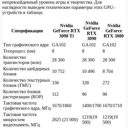
непревзойденный уровень игры и творчества. Для
наглядности выведем технические параметры этих GPU-
устройств в таблице.
Nvidia
Nvidia
Nvidia
GeForce
Спецификации
GeForce RTX
GeForce
RTX
3090 Ti
RTX 3080
3090
Тип графического ядра
GA102
GA102
GA102
Техпроцесс (нм)
8
8
8
Количество
28 300
28 300
28 300
транзисторов (млн)
Количество шейдерных
10 752
10 496
8 704
блоков
Количество текстурных
336
328
272
блоков (TMU)
Количество блоков
112
96
96
растеризации (ROP)
Тактовая частота
1670/1860
1400/1700
1670/1710
графического ядра, МГц
Тактовая частота
1219(19
1219(19
микросхем
2625 (21 000)
500)
500)
видеопамяти, МГц