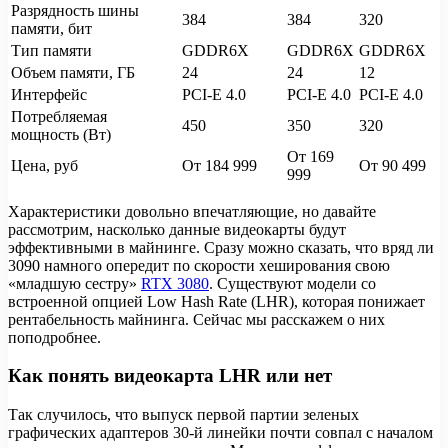
Разрядность шины
384
384
320
памяти, бит
Тип памяти
GDDR6X
GDDR6X
GDDR6X
Объем памяти, ГБ
24
24
12
Интерфейс
PCI-E 4.0
PCI-E 4.0
PCI-E 4.0
Потребляемая
450
350
320
мощность (Вт)
От 169
Цена, руб
От 184 999
От 90 499
999
Характеристики довольно впечатляющие, но давайте
рассмотрим, насколько данные видеокарты будут
эффективными в майнинге. Сразу можно сказать, что вряд ли
3090 намного опередит по скорости хеширования свою
«младшую сестру»
RTX 3080
. Существуют модели со
встроенной опцией Low Hash Rate (LHR), которая понижает
рентабельность майнинга. Сейчас мы расскажем о них
поподробнее.
Как понять видеокарта LHR или нет
Так случилось, что выпуск первой партии зеленых
графических адаптеров 30-й линейки почти совпал с началом