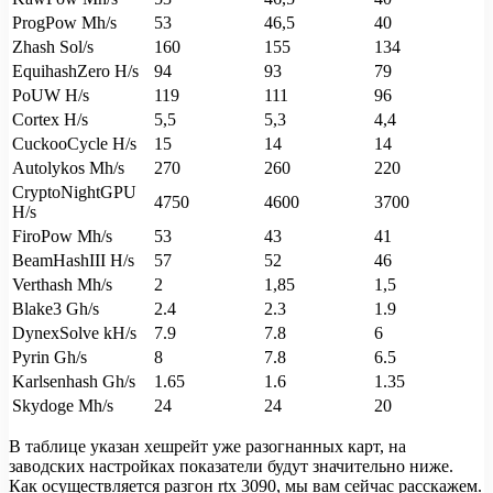
ProgPow Mh/s
53
46,5
40
Zhash Sol/s
160
155
134
EquihashZero H/s
94
93
79
PoUW H/s
119
111
96
Cortex H/s
5,5
5,3
4,4
CuckooCycle H/s
15
14
14
Autolykos Mh/s
270
260
220
CryptoNightGPU
4750
4600
3700
H/s
FiroPow Mh/s
53
43
41
BeamHashIII H/s
57
52
46
Verthash Mh/s
2
1,85
1,5
Blake3 Gh/s
2.4
2.3
1.9
DynexSolve kH/s
7.9
7.8
6
Pyrin Gh/s
8
7.8
6.5
Karlsenhash Gh/s
1.65
1.6
1.35
Skydoge Mh/s
24
24
20
В таблице указан хешрейт уже разогнанных карт, на
заводских настройках показатели будут значительно ниже.
Как осуществляется разгон rtx 3090, мы вам сейчас расскажем.