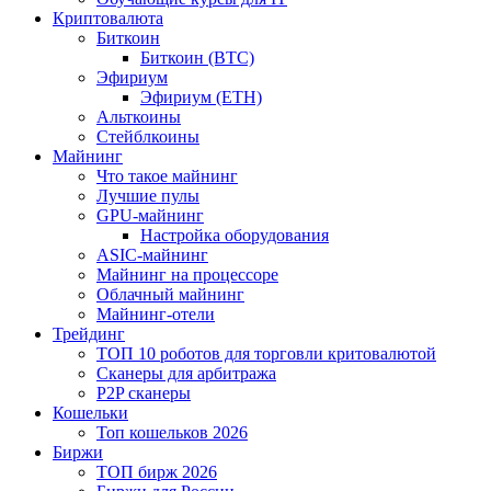
Криптовалюта
Биткоин
Биткоин (BTC)
Эфириум
Эфириум (ETH)
Альткоины
Стейблкоины
Майнинг
Что такое майнинг
Лучшие пулы
GPU-майнинг
Настройка оборудования
ASIC-майнинг
Майнинг на процессоре
Облачный майнинг
Майнинг-отели
Трейдинг
ТОП 10 роботов для торговли критовалютой
Сканеры для арбитража
P2P сканеры
Кошельки
Топ кошельков 2026
Биржи
ТОП бирж 2026