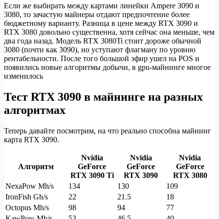
Если же выбирать между картами линейки Ampere 3090 и
3080, то зачастую майнеры отдают предпочтение более
бюджетному варианту. Разница в цене между RTX 3090 и
RTX 3080 довольно существенна, хотя сейчас она меньше, чем
два года назад. Модель RTX 3080Ti стоит дороже обычной
3080 (почти как 3090), но уступают флагману по уровню
рентабельности. После того большой эфир ушел на POS и
появились новые алгоритмы добычи, в gpu-майнинге многое
изменилось
Тест RTX 3090 в майнинге на разных
алгоритмах
Теперь давайте посмотрим, на что реально способна майнинг
карта RTX 3090.
Nvidia
Nvidia
Nvidia
Алгоритм
GeForce
GeForce
GeForce
RTX 3090 Ti
RTX 3090
RTX 3080
NexaPow Mh/s
134
130
109
IronFish Gh/s
22
21.5
18
Octopus Mh/s
98
94
77
KawPow Mh/s
53
46,5
40