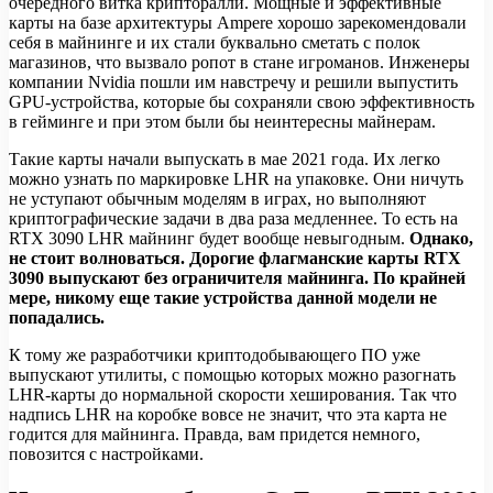
очередного витка крипторалли. Мощные и эффективные
карты на базе архитектуры Ampere хорошо зарекомендовали
себя в майнинге и их стали буквально сметать с полок
магазинов, что вызвало ропот в стане игроманов. Инженеры
компании Nvidia пошли им навстречу и решили выпустить
GPU-устройства, которые бы сохраняли свою эффективность
в гейминге и при этом были бы неинтересны майнерам.
Такие карты начали выпускать в мае 2021 года. Их легко
можно узнать по маркировке LHR на упаковке. Они ничуть
не уступают обычным моделям в играх, но выполняют
криптографические задачи в два раза медленнее. То есть на
RTX 3090 LHR майнинг будет вообще невыгодным.
Однако,
не стоит волноваться. Дорогие флагманские карты RTX
3090 выпускают без ограничителя майнинга. По крайней
мере, никому еще такие устройства данной модели не
попадались.
К тому же разработчики криптодобывающего ПО уже
выпускают утилиты, с помощью которых можно разогнать
LHR-карты до нормальной скорости хеширования. Так что
надпись LHR на коробке вовсе не значит, что эта карта не
годится для майнинга. Правда, вам придется немного,
повозится с настройками.