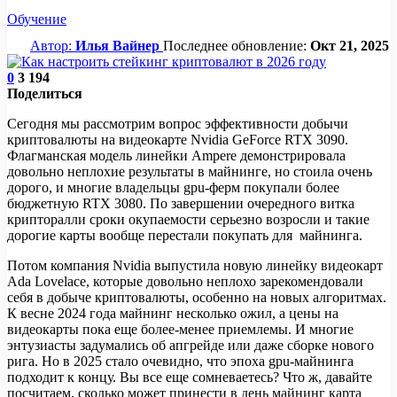
Обучение
Автор:
Илья Вайнер
Последнее обновление:
Окт 21, 2025
0
3 194
Поделиться
Сегодня мы рассмотрим вопрос эффективности добычи
криптовалюты на видеокарте Nvidia GeForce RTX 3090.
Флагманская модель линейки Ampere демонстрировала
довольно неплохие результаты в майнинге, но стоила очень
дорого, и многие владельцы gpu-ферм покупали более
бюджетную RTX 3080. По завершении очередного витка
крипторалли сроки окупаемости серьезно возросли и такие
дорогие карты вообще перестали покупать для майнинга.
Потом компания Nvidia выпустила новую линейку видеокарт
Ada Lovelace, которые довольно неплохо зарекомендовали
себя в добыче криптовалюты, особенно на новых алгоритмах.
К весне 2024 года майнинг несколько ожил, а цены на
видеокарты пока еще более-менее приемлемы. И многие
энтузиасты задумались об апгрейде или даже сборке нового
рига. Но в 2025 стало очевидно, что эпоха gpu-майнинга
подходит к концу. Вы все еще сомневаетесь? Что ж, давайте
посчитаем, сколько может принести в день майнинг карта