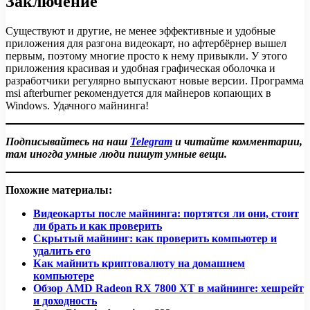
Заключение
Существуют и другие, не менее эффективные и удобные
приложения для разгона видеокарт, но афтербёрнер вышел
первым, поэтому многие просто к нему привыкли. У этого
приложения красивая и удобная графическая оболочка и
разработчики регулярно выпускают новые версии. Программа
msi afterburner рекомендуется для майнеров копающих в
Windows. Удачного майнинга!
Подписывайтесь на наш
Telegram
и читайте комментарии,
там иногда умные люди пишут умные вещи.
Похожие материалы:
Видеокарты после майнинга: портятся ли они, стоит
ли брать и как проверить
Скрытый майнинг: как проверить компьютер и
удалить его
Как майнить криптовалюту на домашнем
компьютере
Обзор AMD Radeon RX 7800 XT в майнинге: хешрейт
и доходность