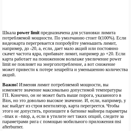
Шкала
power limit
предназначена для установки лимита
потребляемой мощности. По умолчанию стоит 0(100%). Если
видеокарта перегревается попробуйте уменьшить лимит,
например, до -20, а, если, дает мало акций или постоянно
скачет частота ядра, прибавьте лимит, например до +20. Если
карта работает на пониженном вольтаже увеличение power
limit не повлияет на энергопотребление, а вот снижение
может привести к потере хешрейта и уменьшению количества
акций.
Важно!
Изменяя лимит потребляемой мощности, вы
изменяете значение максимально допустимой температуры
ГП. Конечно, он не может быть выше порога, указанного в
Bios, но это довольно высокое значение. И, если, например, у
вас выйдет из строя вентилятор, карта перегреется. Чтобы
этого не допустить, пропишите в батнике майнера параметры
–tmax и –tstop, а, если в утилите нет таких опций, следите за
параметрами рига с помощью мобильного приложения msi
afterburner.