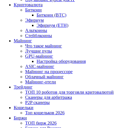
Криптовалюта
Биткоин
Биткоин (BTC)
Эфириум
Эфириум (ETH)
Альткоины
Стейблкоины
Майнинг
Что такое майнинг
Лучшие пулы
GPU-майнинг
Настройка оборудования
ASIC-майнинг
Майнинг на процессоре
Облачный майнинг
Майнинг-отели
Трейдинг
ТОП 10 роботов для торговли критовалютой
Сканеры для арбитража
P2P сканеры
Кошельки
Топ кошельков 2026
Биржи
ТОП бирж 2026