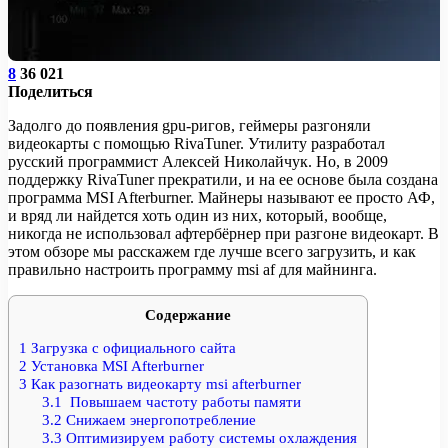
8
36 021
Поделиться
Задолго до появления gpu-ригов, геймеры разгоняли
видеокарты с помощью RivaTuner. Утилиту разработал
русский программист Алексей Николайчук. Но, в 2009
поддержку RivaTuner прекратили, и на ее основе была создана
программа MSI Afterburner. Майнеры называют ее просто АФ,
и вряд ли найдется хоть один из них, который, вообще,
никогда не использовал афтербёрнер при разгоне видеокарт. В
этом обзоре мы расскажем где лучше всего загрузить, и как
правильно настроить программу msi af для майнинга.
Содержание
1
Загрузка c официального сайта
2
Установка MSI Afterburner
3
Как разогнать видеокарту msi afterburner
3.1
Повышаем частоту работы памяти
3.2
Снижаем энергопотребление
3.3
Оптимизируем работу системы охлаждения