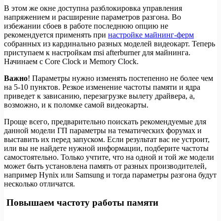
В этом же окне доступна разблокировка управления
напряжением и расширение параметров разгона. Во
избежании сбоев в работе последнюю опцию не
рекомендуется применять при
настройке майнинг-ферм
собранных из кардинально разных моделей видеокарт. Теперь
приступаем к настройкам msi afterburner для майнинга.
Начинаем с Core Clock и Memory Clock.
Важно
! Параметры нужно изменять постепенно не более чем
на 5-10 пунктов. Резкое изменение частоты памяти и ядра
приведет к зависанию, перезагрузке вылету драйвера, а,
возможно, и к поломке самой видеокарты.
Проще всего, предварительно поискать рекомендуемые для
данной модели ГП параметры на тематических форумах и
выставить их перед запуском. Если результат вас не устроит,
или вы не найдете нужной информации, подберите частоты
самостоятельно. Только учтите, что на одной и той же модели
может быть установлена память от разных производителей,
например Hynix или Samsung и тогда параметры разгона будут
несколько отличатся.
Повышаем частоту работы памяти