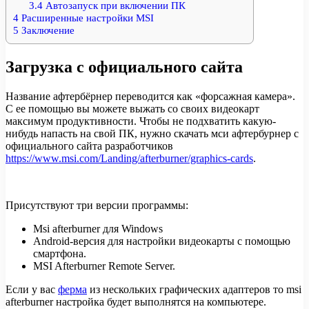
3.4
Автозапуск при включении ПК
4
Расширенные настройки MSI
5
Заключение
Загрузка c официального сайта
Название афтербёрнер переводится как «форсажная камера».
С ее помощью вы можете выжать со своих видеокарт
максимум продуктивности. Чтобы не подхватить какую-
нибудь напасть на свой ПК, нужно скачать мси афтербурнер с
официального сайта разработчиков
https://www.msi.com/Landing/afterburner/graphics-cards
.
Присутствуют три версии программы:
Msi afterburner для Windows
Android-версия для настройки видеокарты с помощью
смартфона.
MSI Afterburner Remote Server.
Если у вас
ферма
из нескольких графических адаптеров то msi
afterburner настройка будет выполнятся на компьютере.