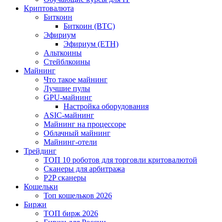
Криптовалюта
Биткоин
Биткоин (BTC)
Эфириум
Эфириум (ETH)
Альткоины
Стейблкоины
Майнинг
Что такое майнинг
Лучшие пулы
GPU-майнинг
Настройка оборудования
ASIC-майнинг
Майнинг на процессоре
Облачный майнинг
Майнинг-отели
Трейдинг
ТОП 10 роботов для торговли критовалютой
Сканеры для арбитража
P2P сканеры
Кошельки
Топ кошельков 2026
Биржи
ТОП бирж 2026