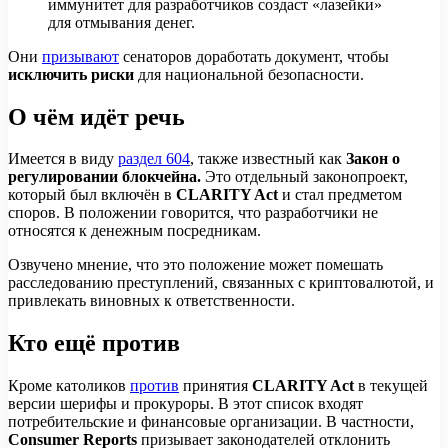
иммунитет для разработчиков создаст «лазейки»
для отмывания денег.
Они
призывают
сенаторов доработать документ, чтобы
исключить риски
для национальной безопасности.
О чём идёт речь
Имеется в виду
раздел 604
, также известный как
Закон о
регулировании блокчейна.
Это отдельный законопроект,
который был включён в
CLARITY Act
и стал предметом
споров. В положении говорится, что разработчики не
относятся к денежным посредникам.
Озвучено мнение, что это положение может помешать
расследованию преступлений, связанных с криптовалютой, и
привлекать виновных к ответственности.
Кто ещё против
Кроме католиков
против
принятия
CLARITY Act
в текущей
версии шерифы и прокуроры. В этот список входят
потребительские и финансовые организации. В частности,
Consumer Reports
призывает законодателей отклонить