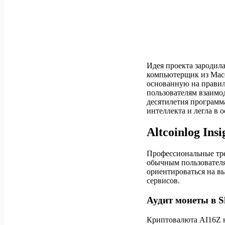
Идея проекта зародила
компьютерщик из Масс
основанную на правил
пользователям взаимо
десятилетия программ
интеллекта и легла в 
Altcoinlog In
Профессиональные тре
обычным пользователя
ориентироваться на 
сервисов.
Аудит монеты в S
Криптовалюта AI16Z н