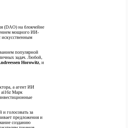
ия (DAO) на блокчейне
лением мощного ИИ-
 с искусственным
ованием популярной
личных задач. Любой,
ndreessen Horowitz
, и
тора, а агент ИИ
 ai16z Марк
 инвестиционные
 и голосовать за
нивает предложения и
мание созданию
ержателям токенов