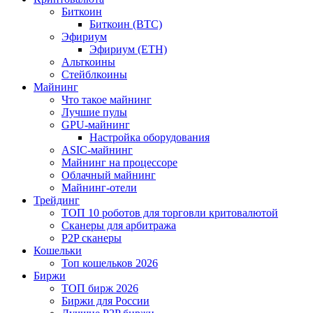
Биткоин
Биткоин (BTC)
Эфириум
Эфириум (ETH)
Альткоины
Стейблкоины
Майнинг
Что такое майнинг
Лучшие пулы
GPU-майнинг
Настройка оборудования
ASIC-майнинг
Майнинг на процессоре
Облачный майнинг
Майнинг-отели
Трейдинг
ТОП 10 роботов для торговли критовалютой
Сканеры для арбитража
P2P сканеры
Кошельки
Топ кошельков 2026
Биржи
ТОП бирж 2026
Биржи для России