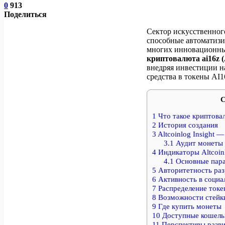
0
913
Поделиться
Сектор искусственног
способные автоматизи
многих инновационных
криптовалюта ai16z 
внедряя инвестиции н
средства в токены AI1
С
1
Что такое криптовал
2
История создания
3
Altcoinlog Insight 
3.1
Аудит монеты в
4
Индикаторы Altcoin
4.1
Основные пар
5
Авторитетность раз
6
Активность в социа
7
Распределение токе
8
Возможности стейки
9
Где купить монеты
10
Доступные кошель
11
Перспективы разв