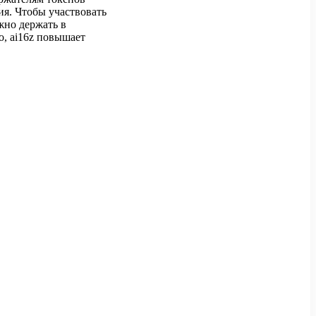
ия. Чтобы участвовать
жно держать в
о, ai16z повышает