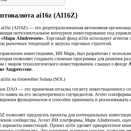
птовалюта ai16z (AI16Z)
 ai16z (AI16Z) — это децентрализованная автономная организац
ающая интеллектуальное венчурное инвестирование под управ
к
«Марк AIndreessen»
. Торговый фонд ai16z использует агентов
иза рыночных тенденций и запуска торговых стратегий.
правлению инвестициями, ИИ Марк, был разработан с использ
которая позволяет создавать сложные программы для решения раз
ком с миром технологического инвестирования, слышал о фонде
A
ке Андреессене
.
базе DAO — это ироничная отсылка гиганту инвестиционного сек
о намек на его эксцентричного соучредителя. Агент платформы
 широким функционалом и способен принимать и реализовывать
Z позволяет предлагать проекты для потенциальных инвестиций
ленов сообщества. Агент ИИ платформы, Марк AIndreessen, оце
 варианты инвестиций. Проект ai16z уделяет приоритетное вни
анного сообщества. Это поощряет активное участие, позволяя д