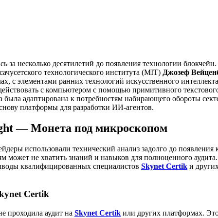
сь за несколько десятилетий до появления технологии блокчейн
ачусетского технологического института (MIT)
Джозеф Вейцен
ах, с элементами ранних технологий искусственного интеллекта
действовать с компьютером с помощью примитивного текстового
а была адаптирована к потребностям набирающего обороты сект
основу платформы для разработки ИИ-агентов.
sight — Монета под микроскопом
йдеры использовали технический анализ задолго до появления 
м может не хватить знаний и навыков для полноценного аудита.
выводы квалифицированных специалистов
Skynet Certik
и други
kynet Certik
е проходила аудит на
Skynet Certik
или других платформах. Это 