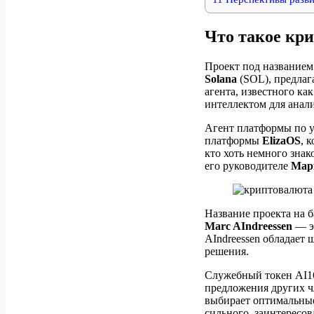
Что такое кри
Проект под названием
Solana
(SOL), предлаг
агента, известного ка
интеллектом для анал
Агент платформы по у
платформы
ElizaOS
, 
кто хоть немного зна
его руководителе
Мар
Название проекта на 
Marc AIndreessen
— эт
AIndreessen обладает
решения.
Служебный токен AI16
предложения других ч
выбирает оптимальные
сильного, заинтересов