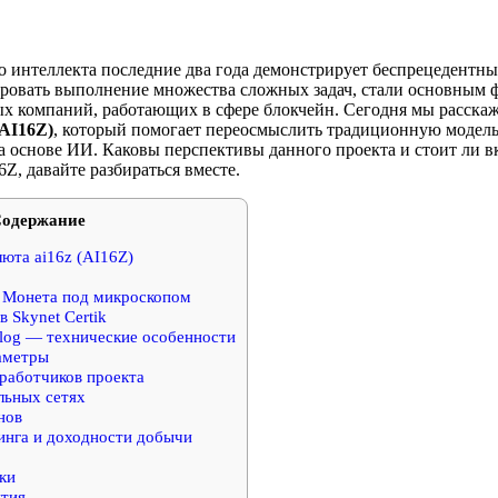
о интеллекта последние два года демонстрирует беспрецедентны
ровать выполнение множества сложных задач, стали основным ф
 компаний, работающих в сфере блокчейн. Сегодня мы расска
(AI16Z)
, который помогает переосмыслить традиционную модель
а основе ИИ. Каковы перспективы данного проекта и стоит ли в
6Z, давайте разбираться вместе.
одержание
юта ai16z (AI16Z)
— Монета под микроскопом
 Skynet Certik
log — технические особенности
аметры
работчиков проекта
льных сетях
нов
нга и доходности добычи
ки
ития