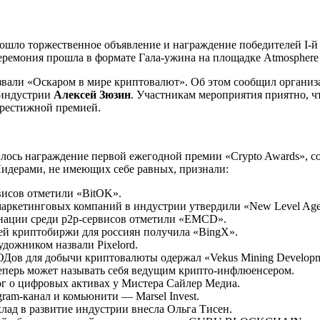
рошло торжественное объявление и награждение победителей I-
Церемония прошла в формате Гала-ужина на площадке Atmosphere
азвали «Оскаром в мире криптовалют». Об этом сообщил органи
 индустрии
Алексей Зюзин
. Участникам мероприятия приятно, чт
престижной премией.
лось награждение первой ежегодной премии «Crypto Awards», с
Лидерами, не имеющих себе равных, признали:
исов отметили «BitOK».
аркетинговых компаний в индустрии утвердили «New Level Age
нации среди p2p-сервисов отметили «EMCD».
ей криптобиржи для россиян получила «BingX».
удожником назвали Pixelord.
Дов для добычи криптовалюты одержал «Vekus Mining Developm
еперь может называть себя ведущим крипто-инфлюенсером.
г о цифровых активах у Мистера Сайлер Медиа.
ram-канал и комьюнити — Marsel Invest.
лад в развитие индустрии внесла Ольга Тисен.