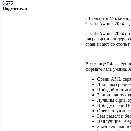
0
576
Поделиться
23 января в Москве п
Crypto Awards 2024. 
Crypto Awards 2024 н
награждения лидеров
сравнивают со столь 
В столице РФ заверши
формате гала-ужина. 
Среди AML-серв
Лидером среди м
Победой в номи
Звание наилучш
Лучшим digital-х
Победу среди ЦО
Олег Полунин т
Был выделен бло
Наилучшие Teleg
Значительный вк