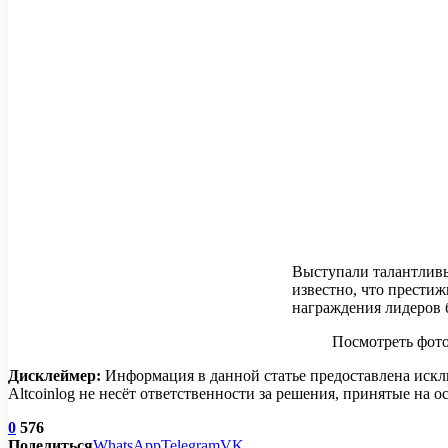
Выступали талантливы
известно, что прести
награждения лидеров б
Посмотреть фот
Дисклеймер:
Информация в данной статье предоставлена искл
Altcoinlog не несёт ответственности за решения, принятые на
0
576
Поделиться
WhatsApp
Telegram
VK