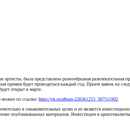
е артисты, была представлена разнообразная развлекательная п
жная премия будет проводиться каждый год. Прием заявок на с
удет открыт в марте.
о можно по ссылке:
https://vk.ru/album-228361253_307511992
ючительно в ознакомительных целях и не является инвестицион
 основе опубликованных материалов. Инвестиции в криптовалюты