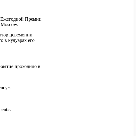
й Ежегодной Премии
 Moscow.
затор церемонии
о в кулуарах его
обытие проходило в
ncy».
ent».