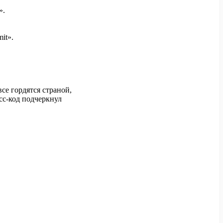
».
it».
се гордятся страной,
сс-код подчеркнул