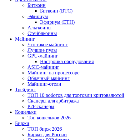
Биткоин
Биткоин (BTC)
Эфириум
Эфириум (ETH)
Альткоины
Стейблкоины
Майнинг
Что такое майнинг
Лучшие пулы
GPU-майнинг
Настройка оборудования
ASIC-майнинг
Майнинг на процессоре
Облачный майнинг
Майнинг-отели
Трейдинг
ТОП 10 роботов для торговли критовалютой
Сканеры для арбитража
P2P сканеры
Кошельки
Топ кошельков 2026
Биржи
ТОП бирж 2026
Биржи для России