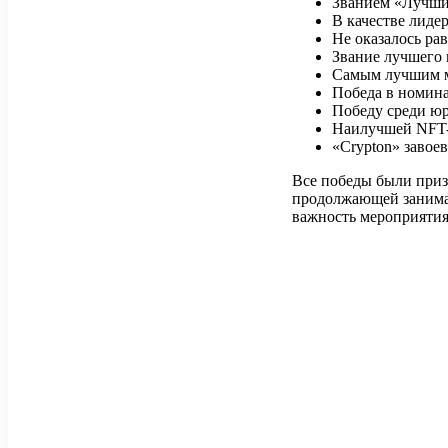
Званием «Лучш
В качестве лид
Не оказалось ра
Звание лучшего 
Самым лучшим ме
Победа в номин
Победу среди ю
Наилучшей NFT-
«Crypton» завое
Все победы были приз
продолжающей занимат
важность мероприятия