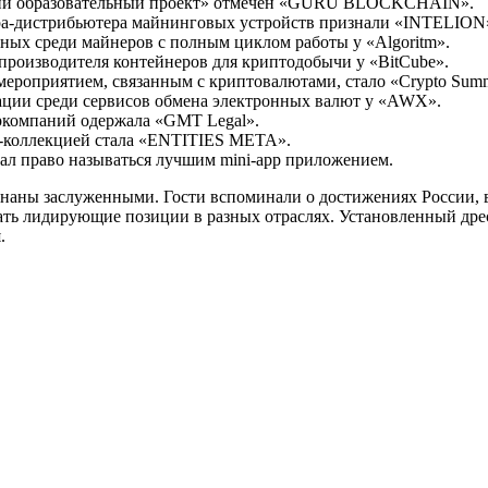
ий образовательный проект» отмечен «GURU BLOCKCHAIN».
ера-дистрибьютера майнинговых устройств признали «INTELION
вных среди майнеров с полным циклом работы у «Algoritm».
производителя контейнеров для криптодобычи у «BitCube».
роприятием, связанным с криптовалютами, стало «Crypto Summ
ации среди сервисов обмена электронных валют у «AWX».
ркомпаний одержала «GMT Legal».
коллекцией стала «ENTITIES META».
вал право называться лучшим mini-app приложением.
наны заслуженными. Гости вспоминали о достижениях России, в
ь лидирующие позиции в разных отраслях. Установленный дре
.