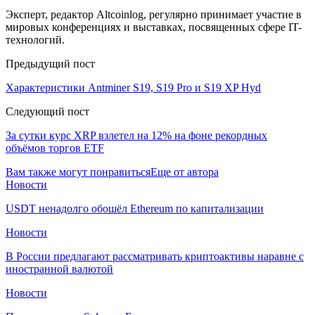
Эксперт, редактор Altcoinlog, регулярно принимает участие в
мировых конференциях и выставках, посвященных сфере IT-
технологий.
Предыдущий пост
Характеристики Antminer S19, S19 Pro и S19 XP Hyd
Следующий пост
За сутки курс XRP взлетел на 12% на фоне рекордных
объёмов торгов ETF
Вам также могут понравиться
Еще от автора
Новости
USDT ненадолго обошёл Ethereum по капитализации
Новости
В России предлагают рассматривать криптоактивы наравне с
иностранной валютой
Новости