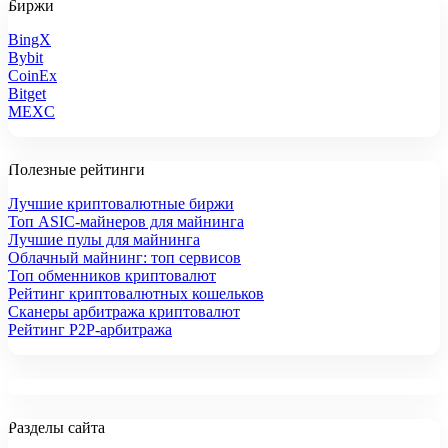
Биржи
BingX
Bybit
CoinEx
Bitget
MEXC
Полезные рейтинги
Лучшие криптовалютные биржи
Топ ASIC-майнеров для майнинга
Лучшие пулы для майнинга
Облачный майнинг: топ сервисов
Топ обменников криптовалют
Рейтинг криптовалютных кошельков
Сканеры арбитража криптовалют
Рейтинг P2P-арбитража
Разделы сайта