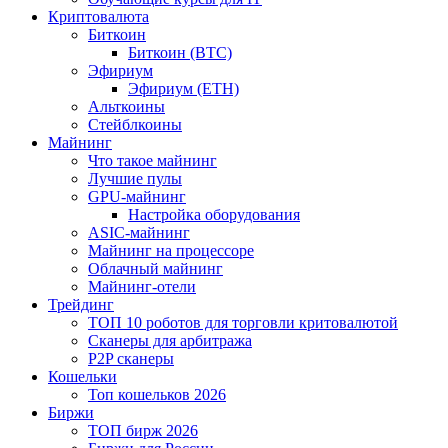
Криптовалюта
Биткоин
Биткоин (BTC)
Эфириум
Эфириум (ETH)
Альткоины
Стейблкоины
Майнинг
Что такое майнинг
Лучшие пулы
GPU-майнинг
Настройка оборудования
ASIC-майнинг
Майнинг на процессоре
Облачный майнинг
Майнинг-отели
Трейдинг
ТОП 10 роботов для торговли критовалютой
Сканеры для арбитража
P2P сканеры
Кошельки
Топ кошельков 2026
Биржи
ТОП бирж 2026