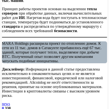
тыс. машин
.
Принцип работы проектов основан на выделении
тепла
серверов
при обработке данных, включая вычислительных
работ для
ИИ
. Нагретая вода будет поступать в теплонасосные
станции, температура будет подниматься до установленного
стандарта
и распределяться по утверждённому маршруту с
соблюдением всех требований
безопасности
.
MARA Holdings расширила проект по отоплению домов. К
сети из 11 тыс. домов в Сатакунте прибавилось ещё 67 тыс.
зданий, которые получают тепло, выделяемое при добыче
BTC. Полученный опыт позволяет другим компаниям
запускать подобные инициативы.
Дисклеймер:
Информация в данной статье предоставлена
исключительно в ознакомительных целях и не является
инвестиционной, финансовой, юридической или налоговой
рекомендацией. Altcoinlog не несёт ответственности за
решения, принятые на основе опубликованных материалов.
Инвестиции в криптовалюты связаны с высоким уровнем
риска.
news
0
338