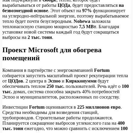
вырабатываться от работы
ЦОДа
, будет предоставляться
на
безвозмездной основе
. Этот объект на
97%
функционирует
на углеродно-нейтральной энергии, поэтому вырабатываемое
тепло будет почти безуглеродным.
Nohewa
заложила
теплонасосную станцию мощностью
7,5 МВт
. Благодаря
установке новой системы каждый год будут сокращаться
выбросы на
2 тыс. тонн
.
Проект Microsoft для обогрева
помещений
Компания в партнёрстве с энергокомпанией
Fortum
собирается запустить масштабный проект рекуперации тепла
от
ЦОДов
. 2 центра в
Эспоо
и
Киркконумми
будут
обеспечивать теплом
250 тыс.
пользователей. Речь идёт о
100
тыс.
домах, система способна закрыть 40% потребностей
Эспоо и муниципалитетов, расположенных по соседству.
Инвестиции
Fortum
оцениваются в
225 миллионов евро
.
Средства необходимы для возведения станций,
трубопроводов. Строительные работы продолжаются.
Планируется сокращение выбросов углекислого газа на
400
тыс. тонн
ежегодно, что можно сравнить с исключением
100