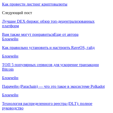
Как провести листинг криптовалюты
Следующий пост
Лучшие DEX-биржи: обзор топ-децентрализованных
платформ
Вам также могут понравиться
Еще от автора
Блокчейн
Как правильно установить и настроить RaveOS, гайд
Блокчейн
ТОП 5 популярных сервисов для ускорение транзакции
Bitcoin
Блокчейн
Парачейн (Parachain) — что это такое в экосистеме Polkadot
Блокчейн
Технология распределенного реестра (DLT): полное
руководство