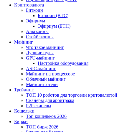
Криптовалюта
Биткоин
Биткоин (BTC)
Эфириум
Эфириум (ETH)
Альткоины
Стейблкоины
Майнинг
Что такое майнинг
Лучшие пулы
GPU-майнинг
Настройка оборудования
ASIC-майнинг
Майнинг на процессоре
Облачный майнинг
Майнинг-отели
Трейдинг
ТОП 10 роботов для торговли критовалютой
Сканеры для арбитража
P2P сканеры
Кошельки
Топ кошельков 2026
Биржи
ТОП бирж 2026