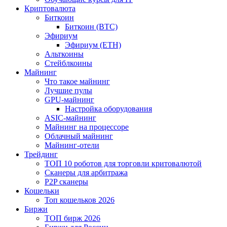
Криптовалюта
Биткоин
Биткоин (BTC)
Эфириум
Эфириум (ETH)
Альткоины
Стейблкоины
Майнинг
Что такое майнинг
Лучшие пулы
GPU-майнинг
Настройка оборудования
ASIC-майнинг
Майнинг на процессоре
Облачный майнинг
Майнинг-отели
Трейдинг
ТОП 10 роботов для торговли критовалютой
Сканеры для арбитража
P2P сканеры
Кошельки
Топ кошельков 2026
Биржи
ТОП бирж 2026