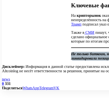
Ключевые фа
На
крипторынок
оказ
неопределённость на 
Трамп
подписал указ о
Также в
СМИ
пишут, 
сделано официальное о
которые по итогам п
Не только биткоин, 
ликвидировали позици
Дисклеймер:
Информация в данной статье предоставлена искл
Altcoinlog не несёт ответственности за решения, принятые на
news
0
331
Поделиться
WhatsApp
Telegram
VK