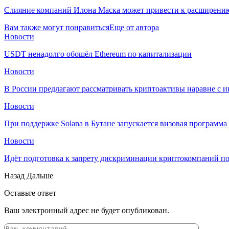
Слияние компаний Илона Маска может привести к расширени
Вам также могут понравиться
Еще от автора
Новости
USDT ненадолго обошёл Ethereum по капитализации
Новости
В России предлагают рассматривать криптоактивы наравне с 
Новости
При поддержке Solana в Бутане запускается визовая программ
Новости
Идёт подготовка к запрету дискриминации криптокомпаний п
Назад
Дальше
Оставьте ответ
Ваш электронный адрес не будет опубликован.