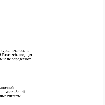
 курса началось не
3 Research
, подводя
льше не определяют
рыночной
пив место
Saudi
нные гиганты