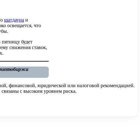
го
шатдауна
и
око освещается, что
убы.
 пятницу будет
тему снижения ставок,
х.
 криптобиржи
ной, финансовой, юридической или налоговой рекомендацией.
 связаны с высоким уровнем риска.