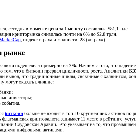
л, сегодня в моменте цена за 1 монету составляла $81,1 тыс.
ация крипторынка снизилась почти на 6% до $2,8 трлн.
MarketCap
, индекс страха и жадности: 28 («страх»).
а рынке
овалюта подешевела примерно на
7%
. Начнём с того, что падение
о том, что в биткоин прервал цикличность роста. Аналитики
K3
али вывод, что традиционные циклы, связанные с халвингом, бо
ну могут оказать влияние:
банки;
ные инвесторы;
 события.
аря
биткоин
больше не входит в топ-10 крупнейших активов по 
ь флагманская криптовалюта занимает 11 место в рейтинге, усту
мпании Саудовской Аравии. Это указывает на то, что промышле
вациями цифровыми активами.