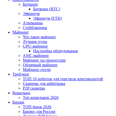
Биткоин
Биткоин (BTC)
Эфириум
Эфириум (ETH)
Альткоины
Стейблкоины
Майнинг
Что такое майнинг
Лучшие пулы
GPU-майнинг
Настройка оборудования
ASIC-майнинг
Майнинг на процессоре
Облачный майнинг
Майнинг-отели
Трейдинг
ТОП 10 роботов для торговли критовалютой
Сканеры для арбитража
P2P сканеры
Кошельки
Топ кошельков 2026
Биржи
ТОП бирж 2026
Биржи для России