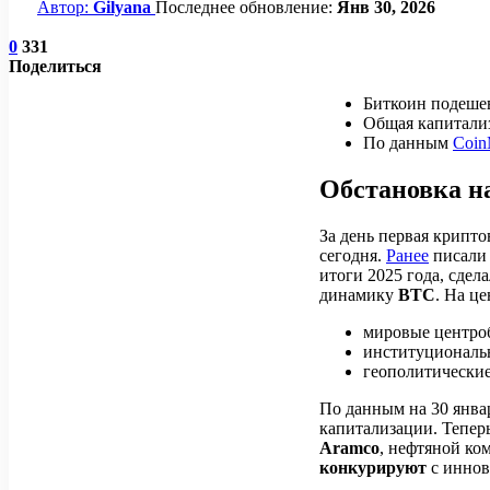
Автор:
Gilyana
Последнее обновление:
Янв 30, 2026
0
331
Поделиться
Биткоин подешеве
Общая капитализ
По данным
Coin
Обстановка н
За день первая крипт
сегодня.
Ранее
писали 
итоги 2025 года, сдел
динамику
BTC
. На це
мировые центро
институциональ
геополитические
По данным на 30 янв
капитализации. Тепер
Aramco
, нефтяной ко
конкурируют
с инно