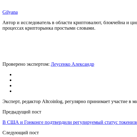
Gilyana
Автор и исследователь в области криптовалют, блокчейна и ц
процессах крипторынка простыми словами.
Проверено экспертом:
Леусенко Александр
Эксперт, редактор Altcoinlog, регулярно принимает участие в
Предыдущий пост
В США и Гонконге подтвердили регулируемый статус токениз
Следующий пост