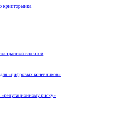
ю крипторынка
иностранной валютой
а для «цифровых кочевников»
о «репутационному риску»