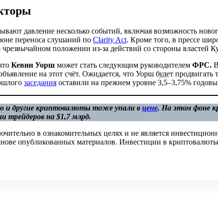
кторы
ывают давление несколько событий, включая возможность ново
фоне переноса слушаний по
Clarity Act
. Кроме того, в прессе шир
 чрезвычайном положении из-за действий со стороны властей К
что
Кевин Уорш
может стать следующим руководителем
ФРС.
В
бъявление на этот счёт. Ожидается, что Уорш будет продвигать 
рошлого
заседания
оставили на прежнем уровне 3,5–3,75% годовы
но и другие криптовалюты тоже упали в
цене
. На этом фоне
и трейдеров на $1,7 млрд.
ючительно в ознакомительных целях и не является инвестицион
 основе опубликованных материалов. Инвестиции в криптовалюты