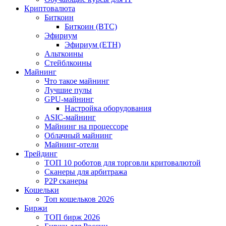
Криптовалюта
Биткоин
Биткоин (BTC)
Эфириум
Эфириум (ETH)
Альткоины
Стейблкоины
Майнинг
Что такое майнинг
Лучшие пулы
GPU-майнинг
Настройка оборудования
ASIC-майнинг
Майнинг на процессоре
Облачный майнинг
Майнинг-отели
Трейдинг
ТОП 10 роботов для торговли критовалютой
Сканеры для арбитража
P2P сканеры
Кошельки
Топ кошельков 2026
Биржи
ТОП бирж 2026