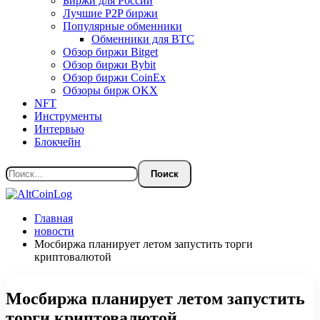
Биржи для России
Лучшие P2P биржи
Популярные обменники
Обменники для BTC
Обзор биржи Bitget
Обзор биржи Bybit
Обзор биржи CoinEx
Обзоры бирж OKX
NFT
Инструменты
Интервью
Блокчейн
Главная
новости
Мосбиржа планирует летом запустить торги
криптовалютой
Мосбиржа планирует летом запустить
торги криптовалютой