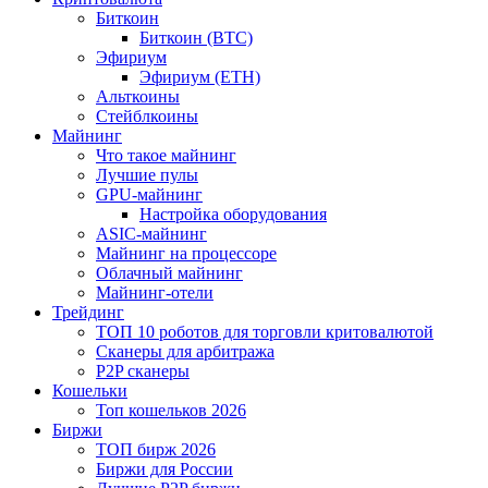
Биткоин
Биткоин (BTC)
Эфириум
Эфириум (ETH)
Альткоины
Стейблкоины
Майнинг
Что такое майнинг
Лучшие пулы
GPU-майнинг
Настройка оборудования
ASIC-майнинг
Майнинг на процессоре
Облачный майнинг
Майнинг-отели
Трейдинг
ТОП 10 роботов для торговли критовалютой
Сканеры для арбитража
P2P сканеры
Кошельки
Топ кошельков 2026
Биржи
ТОП бирж 2026
Биржи для России