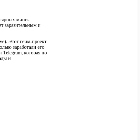
улярных мини-
ет заразительным и
ive). Этот гейм-проект
олько заработали его
 Telegram, которая по
ады и