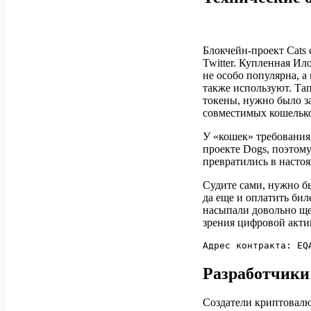
Блокчейн-проект Cats 
Twitter. Купленная Ил
не особо популярна, а
также используют. Та
токены, нужно было з
совместимых кошельк
У «кошек» требования
проекте Dogs, поэтому
превратились в насто
Судите сами, нужно бы
да еще и оплатить бил
насыпали довольно ще
зрения цифровой актив
Адрес контракта: EQ
Разработчики
Создатели криптовалю