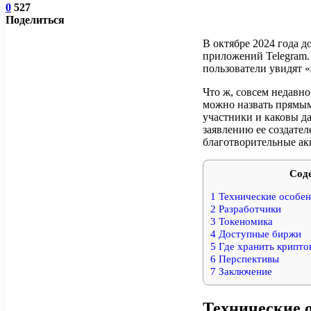
0
527
Поделиться
В октябре 2024 года 
приложений Telegram. 
пользователи увидят 
Что ж, совсем недавно,
можно назвать прямы
участники и каковы д
заявлению ее создате
благотворительные ак
Сод
1
Технические особен
2
Разработчики
3
Токеномика
4
Доступные биржи
5
Где хранить крипто
6
Перспективы
7
Заключение
Технические 