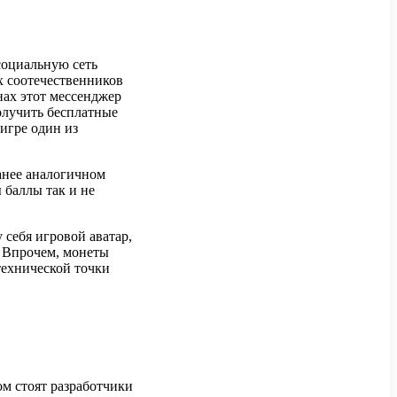
социальную сеть
х соотечественников
анах этот мессенджер
олучить бесплатные
игре один из
анее аналогичном
 баллы так и не
 себя игровой аватар,
. Впрочем, монеты
технической точки
м стоят разработчики