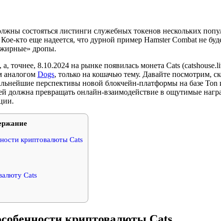
должны состояться листинги служебных токенов нескольких поп
Кое-кто еще надеется, что дурной пример Hamster Combat не буд
«жирные» дропы.
 а, точнее, 8.10.2024 на рынке появилась монета Cats (catshouse.l
м аналогом
Dogs
, только на кошачью тему. Давайте посмотрим, ск
альнейшие перспективы новой блокчейн-платформы на базе Ton и
лей должна превращать онлайн-взаимодействие в ощутимые нагр
ции.
ержание
ности криптовалюты Cats
валюту Cats
особенности криптовалюты Cats