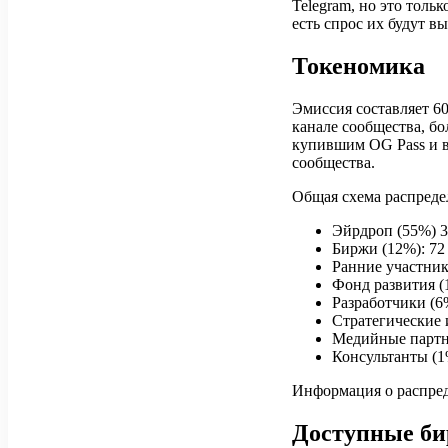
Telegram, но это толь
есть спрос их будут вы
Токеномика
Эмиссия составляет 60
канале сообщества, бо
купившим OG Pass и 
сообщества.
Общая схема распреде
Эйрдроп (55%) 33
Биржи (12%): 72
Ранние участники
Фонд развития (1
Разработчики (6%
Стратегические 
Медийные партне
Консультанты (1%
Информация о распред
Доступные б