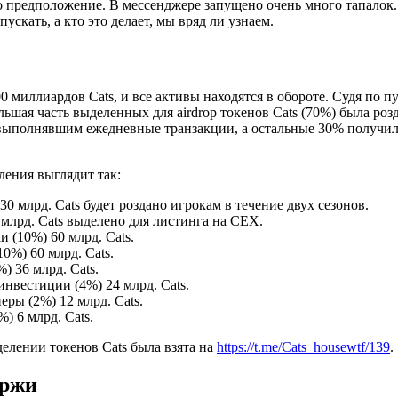
ко предположение. В мессенджере запущено очень много тапалок.
пускать, а кто это делает, мы вряд ли узнаем.
0 миллиардов Cats, и все активы находятся в обороте. Судя по п
льшая часть выделенных для airdrop токенов Cats (70%) была роз
выполнявшим ежедневные транзакции, а остальные 30% получи
ления выглядит так:
0 млрд. Cats будет роздано игрокам в течение двух сезонов.
 млрд. Cats выделено для листинга на CEX.
 (10%) 60 млрд. Cats.
0%) 60 млрд. Cats.
) 36 млрд. Cats.
инвестиции (4%) 24 млрд. Cats.
ры (2%) 12 млрд. Cats.
) 6 млрд. Cats.
елении токенов Cats была взята на
https://t.me/Cats_housewtf/139
.
иржи