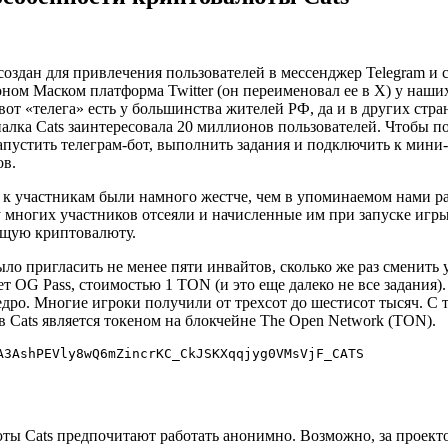
создан для привлечения пользователей в мессенджер Telegram и 
оном Маском платформа Twitter (он переименовал ее в X) у наши
 вот «телега» есть у большинства жителей РФ, да и в других стр
палка Cats заинтересовала 20 миллионов пользователей. Чтобы п
апустить телеграм-бот, выполнить задания и подключить к мини-
ов.
 к участникам были намного жестче, чем в упоминаемом нами р
 многих участников отсеяли и начисленные им при запуске игры
ящую криптовалюту.
ло пригласить не менее пяти инвайтов, сколько же раз сменить у
ет OG Pass, стоимостью 1 TON (и это еще далеко не все задания)
дро. Многие игроки получили от трехсот до шестисот тысяч. С 
 Cats является токеном на блокчейне The Open Network (TON).
A3AshPEVly8wQ6mZincrKC_CkJSKXqqjyg0VMsVjF_CATS
ты Cats предпочитают работать анонимно. Возможно, за проекто