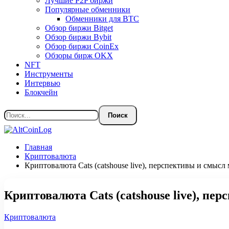
Лучшие P2P биржи
Популярные обменники
Обменники для BTC
Обзор биржи Bitget
Обзор биржи Bybit
Обзор биржи CoinEx
Обзоры бирж OKX
NFT
Инструменты
Интервью
Блокчейн
Главная
Криптовалюта
Криптовалюта Cats (catshouse live), перспективы и смысл
Криптовалюта Cats (catshouse live), п
Криптовалюта