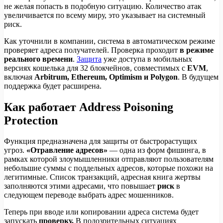
не желая попасть в подобную ситуацию. Количество атак
увеличивается по всему миру, это указывает на системный
риск.
Как уточнили в компании, система в автоматическом режиме
проверяет адреса получателей. Проверка проходит
в режиме
реального времени
.
Защита
уже доступа в мобильных
версиях кошелька для 32 блокчейнов, совместимых с
EVM
,
включая
Arbitrum, Ethereum, Optimism и Polygon
. В будущем
поддержка будет расширена.
Как работает Address Poisoning
Protection
Функция предназначена для защиты от быстрорастущих
угроз.
«Отравление адресов»
— одна из форм фишинга, в
рамках которой злоумышленники отправляют пользователям
небольшие суммы с поддельных адресов, которые похожи на
легитимные. Список транзакций, адресная книга жертвы
заполняются этими адресами, что повышает
риск
в
следующем переводе выбрать адрес мошенников.
Теперь при вводе или копировании адреса система будет
запускать
проверку.
В подозрительных ситуациях