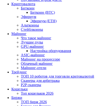
Криптовалюта
Биткоин
Биткоин (BTC)
Эфириум
Эфириум (ETH)
Альткоины
Стейблкоины
Майнинг
Что такое майнинг
Лучшие пулы
GPU-майнинг
Настройка оборудования
ASIC-майнинг
Майнинг на процессоре
Облачный майнинг
Майнинг-отели
Трейдинг
ТОП 10 роботов для торговли критовалютой
Сканеры для арбитража
P2P сканеры
Кошельки
Топ кошельков 2026
Биржи
ТОП бирж 2026