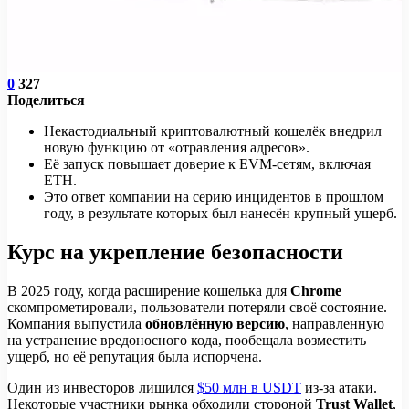
0
327
Поделиться
Некастодиальный криптовалютный кошелёк внедрил
новую функцию от «отравления адресов».
Её запуск повышает доверие к EVM-сетям, включая
ETH.
Это ответ компании на серию инцидентов в прошлом
году, в результате которых был нанесён крупный ущерб.
Курс на укрепление безопасности
В 2025 году, когда расширение кошелька для
Chrome
скомпрометировали, пользователи потеряли своё состояние.
Компания выпустила
обновлённую версию
, направленную
на устранение вредоносного кода, пообещала возместить
ущерб, но её репутация была испорчена.
Один из инвесторов лишился
$50 млн в USDT
из-за атаки.
Некоторые участники рынка обходили стороной
Trust Wallet
,