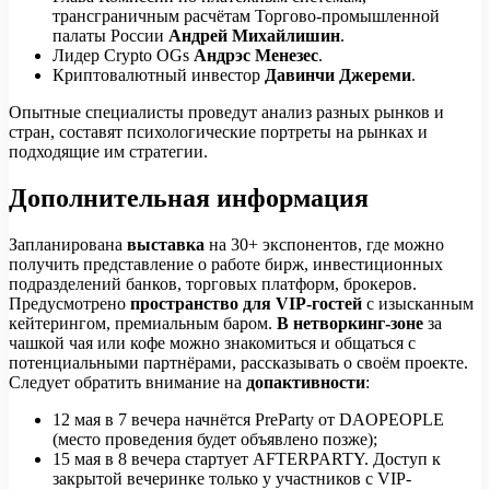
трансграничным расчётам Торгово-промышленной
палаты России
Андрей Михайлишин
.
Лидер Crypto OGs
Андрэс Менезес
.
Криптовалютный инвестор
Давинчи Джереми
.
Опытные специалисты проведут анализ разных рынков и
стран, составят психологические портреты на рынках и
подходящие им стратегии.
Дополнительная информация
Запланирована
выставка
на 30+ экспонентов, где можно
получить представление о работе бирж, инвестиционных
подразделений банков, торговых платформ, брокеров.
Предусмотрено
пространство для VIP-гостей
с изысканным
кейтерингом, премиальным баром.
В нетворкинг-зоне
за
чашкой чая или кофе можно знакомиться и общаться с
потенциальными партнёрами, рассказывать о своём проекте.
Следует обратить внимание на
допактивности
:
12 мая в 7 вечера начнётся PreParty от DAOPEOPLE
(место проведения будет объявлено позже);
15 мая в 8 вечера стартует AFTERPARTY. Доступ к
закрытой вечеринке только у участников с VIP-