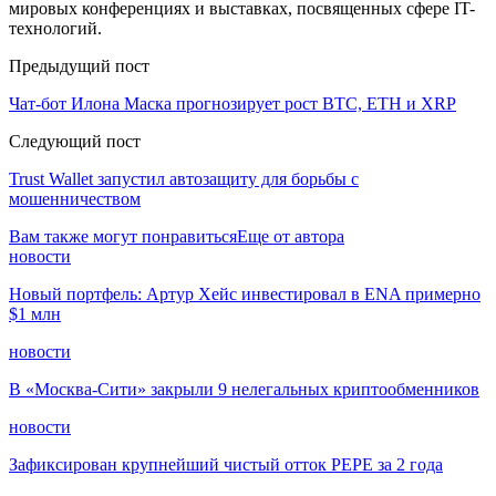
мировых конференциях и выставках, посвященных сфере IT-
технологий.
Предыдущий пост
Чат-бот Илона Маска прогнозирует рост BTC, ETH и XRP
Следующий пост
Trust Wallet запустил автозащиту для борьбы с
мошенничеством
Вам также могут понравиться
Еще от автора
новости
Новый портфель: Артур Хейс инвестировал в ENA примерно
$1 млн
новости
В «Москва-Сити» закрыли 9 нелегальных криптообменников
новости
Зафиксирован крупнейший чистый отток PEPE за 2 года