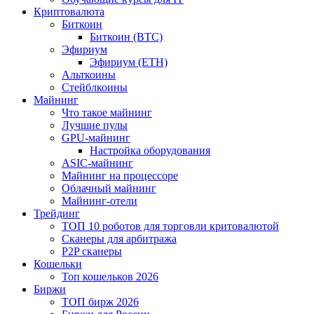
Криптовалюта
Биткоин
Биткоин (BTC)
Эфириум
Эфириум (ETH)
Альткоины
Стейблкоины
Майнинг
Что такое майнинг
Лучшие пулы
GPU-майнинг
Настройка оборудования
ASIC-майнинг
Майнинг на процессоре
Облачный майнинг
Майнинг-отели
Трейдинг
ТОП 10 роботов для торговли критовалютой
Сканеры для арбитража
P2P сканеры
Кошельки
Топ кошельков 2026
Биржи
ТОП бирж 2026