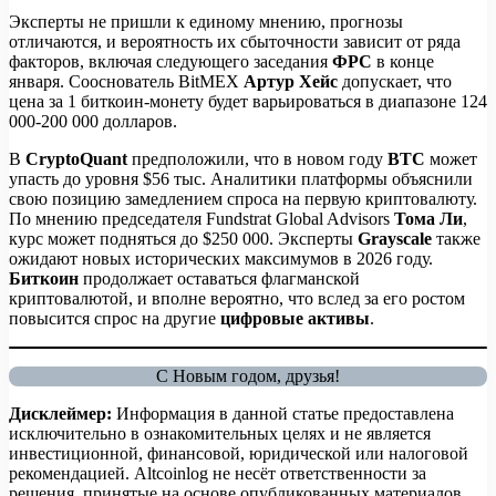
Эксперты не пришли к единому мнению, прогнозы
отличаются, и вероятность их сбыточности зависит от ряда
факторов, включая следующего заседания
ФРС
в конце
января. Сооснователь BitMEX
Артур Хейс
допускает, что
цена за 1 биткоин-монету будет варьироваться в диапазоне 124
000-200 000 долларов.
В
CryptoQuant
предположили, что в новом году
BTC
может
упасть до уровня $56 тыс. Аналитики платформы объяснили
свою позицию замедлением спроса на первую криптовалюту.
По мнению председателя Fundstrat Global Advisors
Тома Ли
,
курс может подняться до $250 000. Эксперты
Grayscale
также
ожидают новых исторических максимумов в 2026 году.
Биткоин
продолжает оставаться флагманской
криптовалютой, и вполне вероятно, что вслед за его ростом
повысится спрос на другие
цифровые активы
.
С Новым годом, друзья!
Дисклеймер:
Информация в данной статье предоставлена
исключительно в ознакомительных целях и не является
инвестиционной, финансовой, юридической или налоговой
рекомендацией. Altcoinlog не несёт ответственности за
решения, принятые на основе опубликованных материалов.