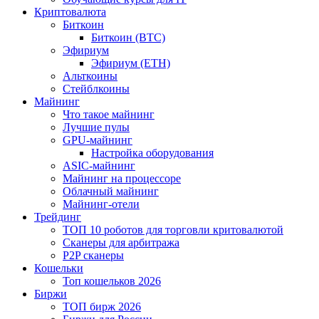
Криптовалюта
Биткоин
Биткоин (BTC)
Эфириум
Эфириум (ETH)
Альткоины
Стейблкоины
Майнинг
Что такое майнинг
Лучшие пулы
GPU-майнинг
Настройка оборудования
ASIC-майнинг
Майнинг на процессоре
Облачный майнинг
Майнинг-отели
Трейдинг
ТОП 10 роботов для торговли критовалютой
Сканеры для арбитража
P2P сканеры
Кошельки
Топ кошельков 2026
Биржи
ТОП бирж 2026