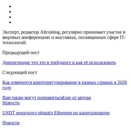
Эксперт, редактор Altcoinlog, регулярно принимает участие в
мировых конференциях и выставках, посвященных сфере IT-
технологий.
Предыдущий пост
Дивергенция: что это в трейдинге и как её использовать
Следующий пост
Как изменится крипторегулирование в разных странах в 2026
году
Вам также могут понравиться
Еще от автора
Новости
USDT ненадолго обошёл Ethereum по капитализации
Новости