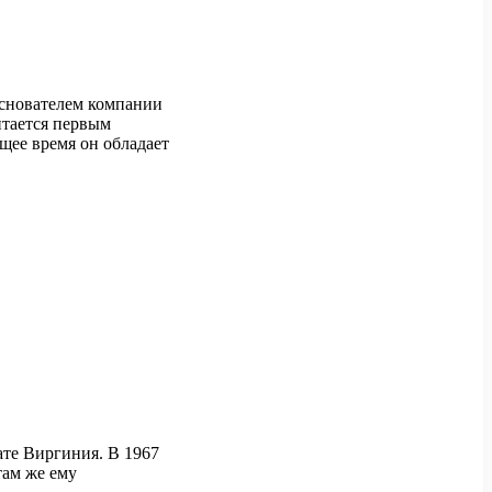
снователем компании
итается первым
щее время он обладает
те Виргиния. В 1967
там же ему