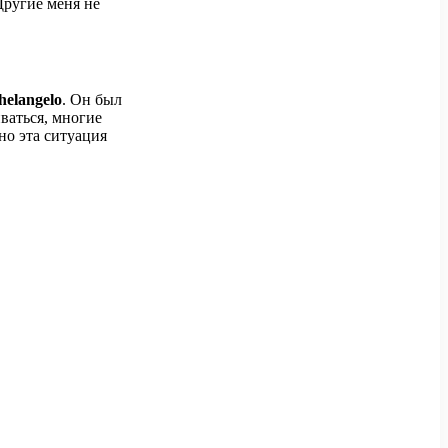
Другие меня не
helangelo
. Он был
иваться, многие
но эта ситуация