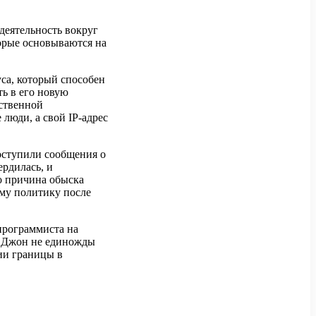
 деятельность вокруг
орые основываются на
са, который способен
ть в его новую
бственной
люди, а свой IP-адрес
поступили сообщения о
ердилась, и
о причина обыска
ому политику после
 программиста на
и Джон не единожды
ии границы в