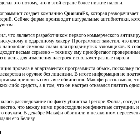
делал это потому, что в этой стране более низкие налоги.
ограммист создает компанию
QuorumEx
, которая разворачивает
ктерий. Сейчас фирма производит натуральные антибиотики, кот
увства.
ил, что является разработчиком первого коммерческого антивиру
искусному и одаренному хакеру. Программист заметил, что влез
-то наподобие символа славы для продвинутых взломщиков. К со
ходит весьма серьезно – технику ему приобретают проверенные 
аз в день, для изменения настроек использует разные пароли.
олиция провела в апартаментах программиста обыск, поскольку 
лекарства и оружие без лицензии. В итоге информация не подтв
рганам пришлось снять все обвинения. Макафи рассказывал, чт
ких-либо средств, а в том, что он наотрез отказался платить одн
чалось расследование по факту убийства Грегори Фолла, соседа
звестно, что между ними происходили конфликтные ситуации, 
ого оружия. В декабре Макафи обвинили в незаконном пересечен
ыдали его Белизу.
а