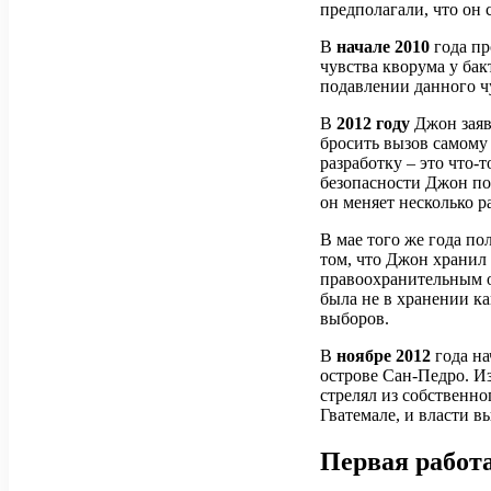
предполагали, что он с
В
начале 2010
года пр
чувства кворума у ба
подавлении данного ч
В
2012 году
Джон заяв
бросить вызов самому 
разработку – это что
безопасности Джон под
он меняет несколько р
В мае того же года п
том, что Джон хранил 
правоохранительным о
была не в хранении ка
выборов.
В
ноябре 2012
года на
острове Сан-Педро. И
стрелял из собственн
Гватемале, и власти в
Первая работ