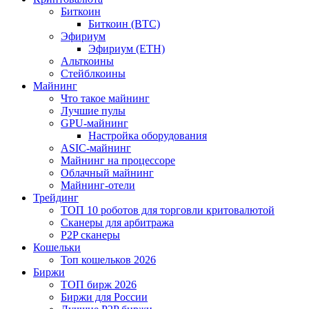
Биткоин
Биткоин (BTC)
Эфириум
Эфириум (ETH)
Альткоины
Стейблкоины
Майнинг
Что такое майнинг
Лучшие пулы
GPU-майнинг
Настройка оборудования
ASIC-майнинг
Майнинг на процессоре
Облачный майнинг
Майнинг-отели
Трейдинг
ТОП 10 роботов для торговли критовалютой
Сканеры для арбитража
P2P сканеры
Кошельки
Топ кошельков 2026
Биржи
ТОП бирж 2026
Биржи для России