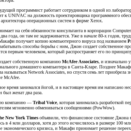
октора.
удущий программист работает сотрудником в одной из лаборат
дит к UNIVAC на должность проектировщика программного обе
а архитектора операционных систем в фирме Xerox.
мает на себя обязанности консультанта в корпорации Computer S
два года, он там не задерживается. Уже в начале 80-х годов, тру
, Макафи получает копию компьютерного вируса под названием
P
зрабатывать способы борьбы с ним, Джон создает собственное п
тся первым человеком, который распространяет его по принципу
здает собственную компанию
McAfee Associates
, и изначально 
онального домашнего компьютера в Санта-Кларе. Позднее Мака
ла называться Network Associates, но спустя семь лет приобрела 
е McAfee.
ое время занимался йогой, и в настоящее время им написано нес
 был женат два раза.
рую компанию —
Tribal Voice
, которая занималась разработкой п
ателям мгновенно обмениваться сообщениями (PowWow).
he New York Times
объявили, что финансовое состояние Джона п
ь в 4 млн долларов, хотя до этого исчислялось в размере 100 м
е экономического кризиса, и Макафи принимает решение переех