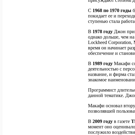
присуждают степень д
С
1968 по 1970 годы
б
покидает ее и перехо
ступенью стала работ
В
1978 году
Джон прини
однако дольше, чем на 
Lockheed Corporation
время он начинает ра
обеспечение и станови
В
1989 году
Макафи со
деятельностью с перс
название, и фирма ста
знакомое наименовани
Программист длительн
данной тематике. Джон
Макафи основал вто
позволявшей пользов
В
2009 году
в газете
T
момент оно оценивалос
послужило воздействи