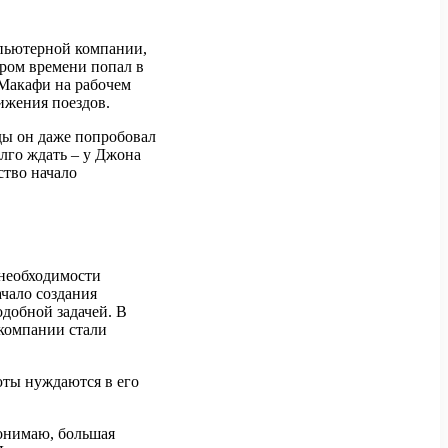
пьютерной компании,
ором времени попал в
 Макафи на рабочем
ижения поездов.
ды он даже попробовал
олго ждать – у Джона
ство начало
 необходимости
ачало создания
одобной задачей. В
 компании стали
юты нуждаются в его
понимаю, большая