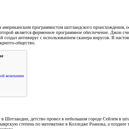
я американским программистом шотландского происхождения, о
которой является фирменное программное обеспечение. Джон сч
й создал антивирус с использованием сканера вирусов. В настоя
крипто-общество.
ие
ой компании
в Шотландии, детство провел в небольшом городе Сейлем в шта
лаврскую степень по математике в Колледже Роанока, а позднее 