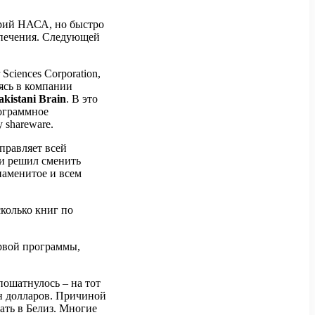
орий НАСА, но быстро
спечения. Следующей
ciences Corporation,
дясь в компании
akistani Brain
. В это
рограммное
 shareware.
управляет всей
фи решил сменить
знаменитое и всем
колько книг по
ервой программы,
ошатнулось – на тот
лн долларов. Причиной
ать в Белиз. Многие