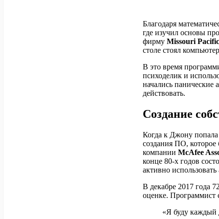
Благодаря математич
где изучил основы пр
фирму
Missouri Pacifi
столе стоял компьюте
В это время программ
психоделик и использо
начались панические а
действовать.
Создание соб
Когда к Джону попала
создания ПО, которое
компании
McAfee Asso
конце 80-х годов сос
активно использовать
В декабре 2017 года 
оценке. Программист 
«Я буду каждый 