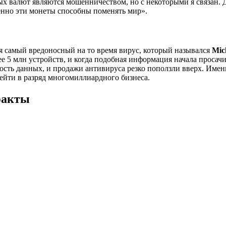
ых валют являются мошенничеством, но с некоторыми я связан. 
нно эти монеты способны поменять мир».
ся самый вредоносный на то время вирус, который назывался
Mic
ее 5 млн устройств, и когда подобная информация начала просач
ость данных, и продажи антивируса резко поползли вверх. Имен
ейти в разряд многомиллиардного бизнеса.
факты