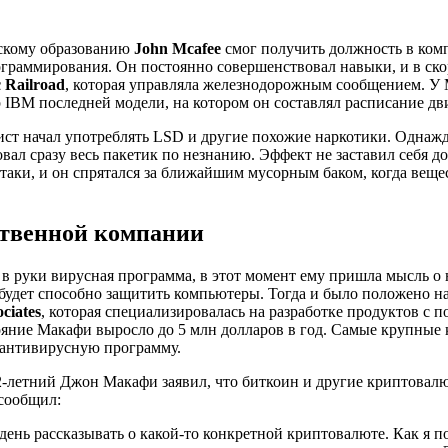
ескому образованию
John Mcafee
смог получить должность в ком
ограммирования. Он постоянно совершенствовал навыки, и в ск
c Railroad
, которая управляла железнодорожным сообщением. У
р IBM последней модели, на котором он составлял расписание дв
ист начал употреблять LSD и другие похожие наркотики. Однаж
вал сразу весь пакетик по незнанию. Эффект не заставил себя д
таки, и он спрятался за ближайшим мусорным баком, когда веще
ственной компании
 в руки вирусная программа, в этот момент ему пришла мысль о
 будет способно защитить компьютеры. Тогда и было положено н
ciates
, которая специализировалась на разработке продуктов с п
тояние Макафи выросло до 5 млн долларов в год. Самые крупные
 антивирусную программу.
72-летний Джон Макафи заявил, что биткоин и другие криптовал
сообщил:
день рассказывать о какой-то конкретной криптовалюте. Как я 