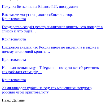
Покупка Биткоина на Binance P2P, инструкция
Вам также могут понравиться
Еще от автора
Криптовалюта
Государство создаёт реестр аналитиков крипты: кто попадёт в
список и что будет…
Криптовалюта
Цифровой анализ: что Россия впервые закрепила в законе и
почему анонимной крипты…
Криптовалюта
Написал незнакомцу в Telegram — потерял все сбережения:
как работает схема pig…
Криптовалюта
29 миллиардов рублей за год: как мошенники воруют у
россиян через криптовалюту
Назад
Дальше