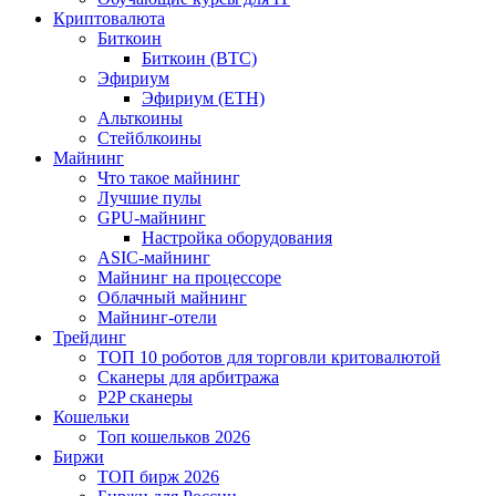
Криптовалюта
Биткоин
Биткоин (BTC)
Эфириум
Эфириум (ETH)
Альткоины
Стейблкоины
Майнинг
Что такое майнинг
Лучшие пулы
GPU-майнинг
Настройка оборудования
ASIC-майнинг
Майнинг на процессоре
Облачный майнинг
Майнинг-отели
Трейдинг
ТОП 10 роботов для торговли критовалютой
Сканеры для арбитража
P2P сканеры
Кошельки
Топ кошельков 2026
Биржи
ТОП бирж 2026