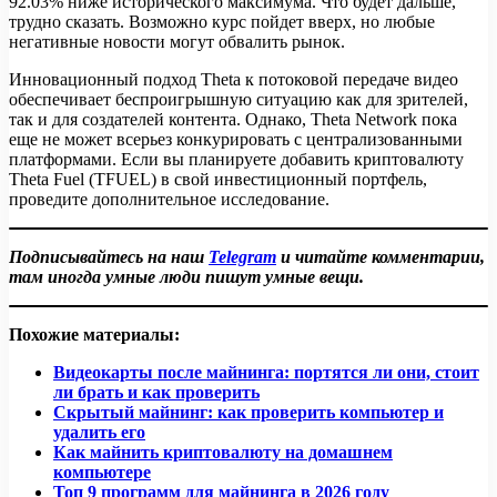
92.03% ниже исторического максимума. Что будет дальше,
трудно сказать. Возможно курс пойдет вверх, но любые
негативные новости могут обвалить рынок.
Инновационный подход Theta к потоковой передаче видео
обеспечивает беспроигрышную ситуацию как для зрителей,
так и для создателей контента. Однако, Theta Network пока
еще не может всерьез конкурировать с централизованными
платформами. Если вы планируете добавить криптовалюту
Theta Fuel (TFUEL) в свой инвестиционный портфель,
проведите дополнительное исследование.
Подписывайтесь на наш
Telegram
и читайте комментарии,
там иногда умные люди пишут умные вещи.
Похожие материалы:
Видеокарты после майнинга: портятся ли они, стоит
ли брать и как проверить
Скрытый майнинг: как проверить компьютер и
удалить его
Как майнить криптовалюту на домашнем
компьютере
Топ 9 программ для майнинга в 2026 году