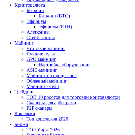
Криптовалюта
Биткоин
Биткоин (BTC)
Эфириум
Эфириум (ETH)
Альткоины
Стейблкоины
Майнинг
Что такое майнинг
Лучшие пулы
GPU-майнинг
Настройка оборудования
ASIC-майнинг
Майнинг на процессоре
Облачный майнинг
Майнинг-отели
Трейдинг
ТОП 10 роботов для торговли критовалютой
Сканеры для арбитража
P2P сканеры
Кошельки
Топ кошельков 2026
Биржи
ТОП бирж 2026