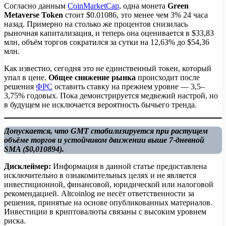
Согласно данным
CoinMarketCap
, одна монета
Green
Metaverse Token
стоит $0.01086, это менее чем 3% 24 часа
назад. Примерно на столько же процентов снизилась
рыночная капитализация, и теперь она оценивается в $33,83
млн, объём торгов сократился за сутки на 12,63% до $54,36
млн.
Как известно, сегодня это не единственный токен, который
упал в цене.
Общее снижение рынка
происходит после
решения
ФРС
оставить ставку на прежнем уровне — 3,5–
3,75% годовых. Пока демонстрируется медвежий настрой, но
в будущем не исключается вероятность бычьего тренда.
Допускается, что GMT стабилизируется при растущем
объёме торгов и устойчивом движении выше 7-дневной
SMA ($0,010894).
Дисклеймер:
Информация в данной статье предоставлена
исключительно в ознакомительных целях и не является
инвестиционной, финансовой, юридической или налоговой
рекомендацией. Altcoinlog не несёт ответственности за
решения, принятые на основе опубликованных материалов.
Инвестиции в криптовалюты связаны с высоким уровнем
риска.