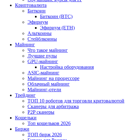
Криптовалюта
Биткоин
Биткоин (BTC)
Эфириум
Эфириум (ETH)
Альткоины
Стейблкоины
Майнинг
Что такое майнинг
Лучшие пулы
GPU-майнинг
Настройка оборудования
ASIC-майнинг
Майнинг на процессоре
Облачный майнинг
Майнинг-отели
Трейдинг
ТОП 10 роботов для торговли критовалютой
Сканеры для арбитража
P2P сканеры
Кошельки
Топ кошельков 2026
Биржи
ТОП бирж 2026