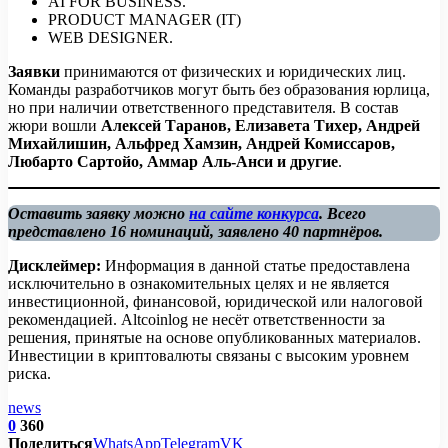
AI FOR BUSINESS.
PRODUCT MANAGER (IT)
WEB DESIGNER.
Заявки
принимаются от физических и юридических лиц.
Команды разработчиков могут быть без образования юрлица,
но при наличии ответственного представителя. В состав
жюри вошли
Алексей Таранов, Елизавета Тихер, Андрей
Михайлишин, Альфред Хамзин, Андрей Комиссаров,
Любарто Сартойо, Аммар Аль-Анси и другие
.
Оставить заявку можно
на сайте конкурса
. Всего
представлено 16 номинаций, заявлено 40 партнёров.
Дисклеймер:
Информация в данной статье предоставлена
исключительно в ознакомительных целях и не является
инвестиционной, финансовой, юридической или налоговой
рекомендацией. Altcoinlog не несёт ответственности за
решения, принятые на основе опубликованных материалов.
Инвестиции в криптовалюты связаны с высоким уровнем
риска.
news
0
360
Поделиться
WhatsApp
Telegram
VK