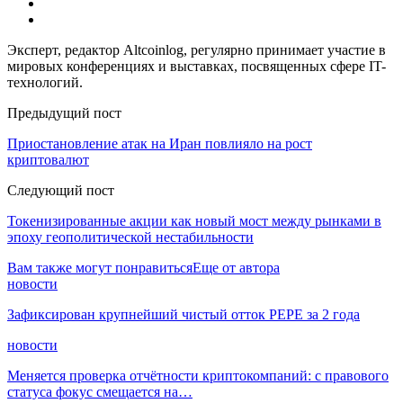
Эксперт, редактор Altcoinlog, регулярно принимает участие в
мировых конференциях и выставках, посвященных сфере IT-
технологий.
Предыдущий пост
Приостановление атак на Иран повлияло на рост
криптовалют
Следующий пост
Токенизированные акции как новый мост между рынками в
эпоху геополитической нестабильности
Вам также могут понравиться
Еще от автора
новости
Зафиксирован крупнейший чистый отток PEPE за 2 года
новости
Меняется проверка отчётности криптокомпаний: с правового
статуса фокус смещается на…