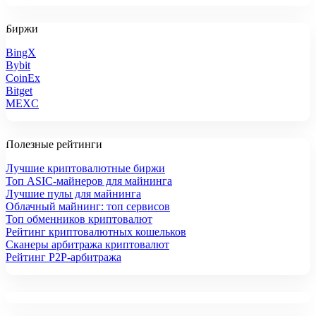
Биржи
BingX
Bybit
CoinEx
Bitget
MEXC
Полезные рейтинги
Лучшие криптовалютные биржи
Топ ASIC-майнеров для майнинга
Лучшие пулы для майнинга
Облачный майнинг: топ сервисов
Топ обменников криптовалют
Рейтинг криптовалютных кошельков
Сканеры арбитража криптовалют
Рейтинг P2P-арбитража