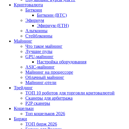
Криптовалюта
Биткоин
Биткоин (BTC)
Эфириум
Эфириум (ETH)
Альткоины
Стейблкоины
Майнинг
Что такое майнинг
Лучшие пулы
GPU-майнинг
Настройка оборудования
ASIC-майнинг
Майнинг на процессоре
Облачный майнинг
Майнинг-отели
Трейдинг
ТОП 10 роботов для торговли критовалютой
Сканеры для арбитража
P2P сканеры
Кошельки
Топ кошельков 2026
Биржи
ТОП бирж 2026