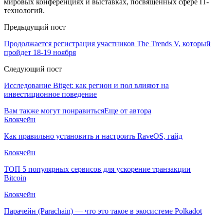
мировых конференциях и выставках, посвященных сфере IT-
технологий.
Предыдущий пост
Продолжается регистрация участников The Trends V, который
пройдет 18-19 ноября
Следующий пост
Исследование Bitget: как регион и пол влияют на
инвестиционное поведение
Вам также могут понравиться
Еще от автора
Блокчейн
Как правильно установить и настроить RaveOS, гайд
Блокчейн
ТОП 5 популярных сервисов для ускорение транзакции
Bitcoin
Блокчейн
Парачейн (Parachain) — что это такое в экосистеме Polkadot