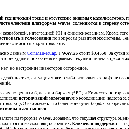
й технический тренд и отсутствие видимых катализаторов, п
люте блокчейн-платформы Waves, склоняются в сторону ост
ой разработкой, интеграцией ИИ и финансированием. Кроме того
аствовать в голосовании
по вопросам развития экосистемы. Те
енно относятся к криптовалюте.
гласно данным
CoinMarketCap
, 1
WAVES
стоит $0.4558. За сутки 
 это не худший показатель на рынке. Текущий индекс страха и жа
нет, но настроение инвесторов осторожное.
ределённостью, ситуация может стабилизироваться на фоне гео
ений.
ссия по ценным бумагам и биржам (SEC) и Комиссия по торгов
одписали
исторический меморандум
о координации надзора за
товалюту. Это означает, что больше не будет борьбы за юрисдик
биткоина и альткоинов
.
овалюте платформы
Waves
, добавим, что текущая структура оцен
находится ниже скользящих средних.
Ключевая поддержка
— не
$0,445. Важно преодолеть этот рубеж, иначе высока вероятность