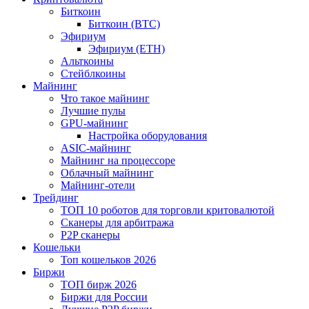
Биткоин
Биткоин (BTC)
Эфириум
Эфириум (ETH)
Альткоины
Стейблкоины
Майнинг
Что такое майнинг
Лучшие пулы
GPU-майнинг
Настройка оборудования
ASIC-майнинг
Майнинг на процессоре
Облачный майнинг
Майнинг-отели
Трейдинг
ТОП 10 роботов для торговли критовалютой
Сканеры для арбитража
P2P сканеры
Кошельки
Топ кошельков 2026
Биржи
ТОП бирж 2026
Биржи для России