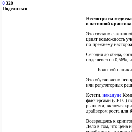
0
328
Поделиться
Несмотря на медвежи
о нативной криптова
Это связано с активн
ценят возможность
уч
по-прежнему насторож
Сегодня до обеда, со
подешевел на 0,56%, и
Большой паники 
Это обусловлено неоп
или регуляторных реш
Кстати,
накануне
Коми
фьючерсами (CFTC) п
рынками, включая крип
драйвером роста
для 
Возвращаясь к крипт
Дело в том, что цена 
колебания на отметке 