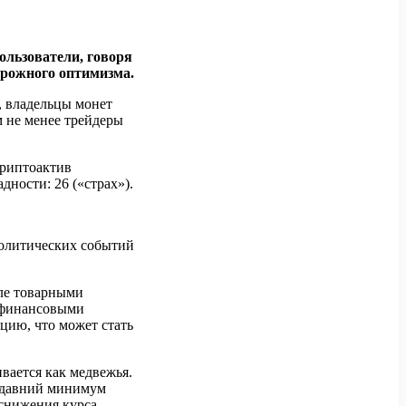
ользователи, говоря
орожного оптимизма.
, владельцы монет
м не менее трейдеры
криптоактив
дности: 26 («страх»).
политических событий
ле товарными
 финансовыми
цию, что может стать
ивается как медвежья.
давний минимум
 снижения курса.