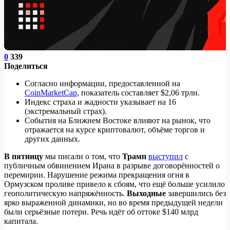
0
339
Поделиться
Согласно информации, предоставленной на
CoinMarketCap
, показатель составляет $2,06 трлн.
Индекс страха и жадности указывает на 16
(экстремальный страх).
События на Ближнем Востоке влияют на рынок, что
отражается на курсе криптовалют, объёме торгов и
других данных.
В пятницу
мы писали о том, что
Трамп
выступил
с
публичным обвинением Ирана в разрыве договорённостей о
перемирии. Нарушение режима прекращения огня в
Ормузском проливе привело к сбоям, что ещё больше усилило
геополитическую напряжённость.
Выходные
завершились без
ярко выраженной динамики, но во время предыдущей недели
были серьёзные потери. Речь идёт об оттоке $140 млрд
капитала.