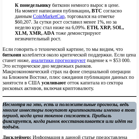
К понедельнику
биткоин немного вырос в цене.
На момент написания публикации
, BTC
согласно
данным
CoinMarketCap
, торговался на отметке
$60,207. За сутки рост составил менее 1%, но за
неделю курс стал ниже на 6,09%.
ETH, XRP, SOL,
XLM, XMR, ADA
тоже демонстрируют
незначительный рост.
Если говорить о технической картине, то мы видим, что
биткоин
колеблется около критической поддержки. Если цена
станет ниже,
аналитики прогнозируют
падение к ≈ $53 000.
Это историческое дно медвежьих рынков.
Макроэкономический страх на фоне специальной операции
на Ближнем Востоке, плюс ожидания публикации данных по
занятости в США
усиливают
отток капитала из сектора
рисковых активов, включая криптовалюту.
Несмотря на это, есть и положительные прогнозы, ведь
многие инвесторы покупают криптоактивы именно в тот
период, когда цена токенов снижается. Прибыль
фиксируется, когда рынок восстанавливается или идёт на
подъём.
Дисклеймер:
Информация в данной статье предоставлена