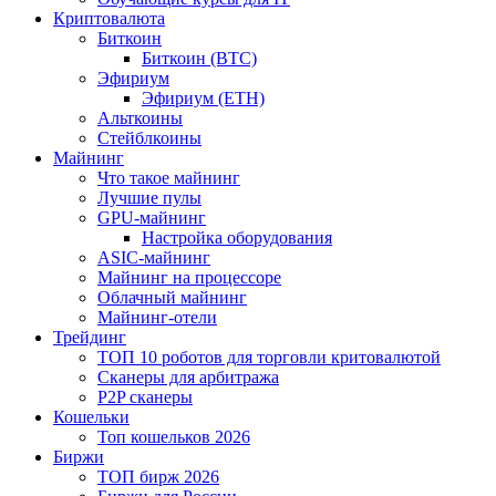
Криптовалюта
Биткоин
Биткоин (BTC)
Эфириум
Эфириум (ETH)
Альткоины
Стейблкоины
Майнинг
Что такое майнинг
Лучшие пулы
GPU-майнинг
Настройка оборудования
ASIC-майнинг
Майнинг на процессоре
Облачный майнинг
Майнинг-отели
Трейдинг
ТОП 10 роботов для торговли критовалютой
Сканеры для арбитража
P2P сканеры
Кошельки
Топ кошельков 2026
Биржи
ТОП бирж 2026